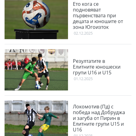
Ето кога се
подновяват
първенствата при
децата и юношите от
зона Югоизток
02.12.2025
Резултатите в
Елитните юношески
групи U16 и U15
01.12.2025
Локомотив (Пд) с
победа над Добруджа
и загуба от Пирин в
Елитните групи U15 и
U16
01.12.2025