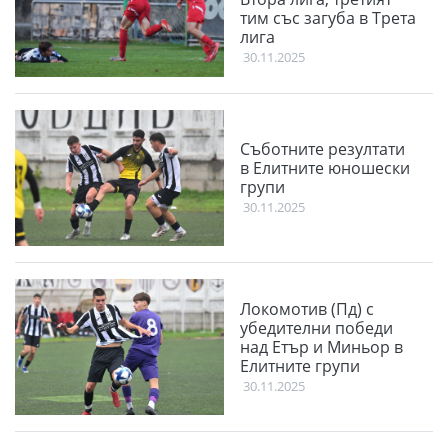
тим със загуба в Трета
лига
30.11.2025
Съботните резултати
в Елитните юношески
групи
30.11.2025
Локомотив (Пд) с
убедителни победи
над Етър и Миньор в
Елитните групи
30.11.2025