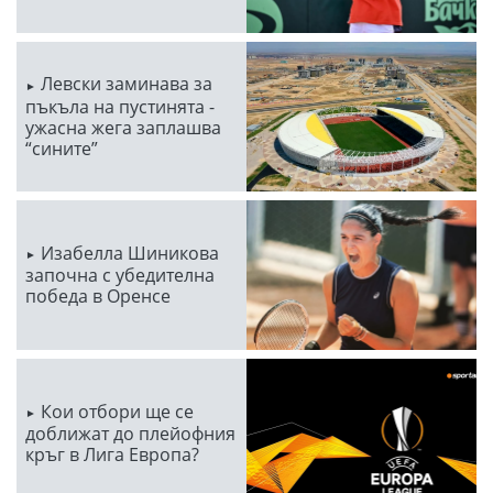
Левски заминава за
пъкъла на пустинята -
ужасна жега заплашва
“сините”
Изабелла Шиникова
започна с убедителна
победа в Оренсе
Кои отбори ще се
доближат до плейофния
кръг в Лига Европа?