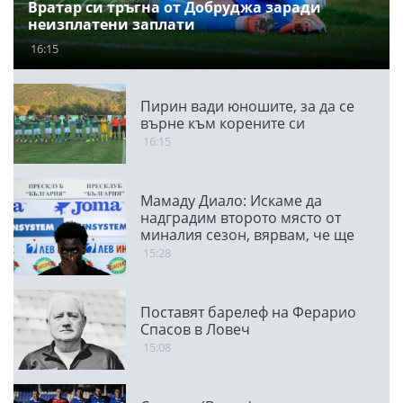
Вратар си тръгна от Добруджа заради
неизплатени заплати
16:15
Пирин вади юношите, за да се
върне към корените си
16:15
Мамаду Диало: Искаме да
надградим второто място от
миналия сезон, вярвам, че ще
победим Панатинайкос
15:28
Поставят барелеф на Ферарио
Спасов в Ловеч
15:08