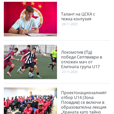
Талант на ЦСКА с
тежка контузия
28.11.2025
Локомотив (Пд)
победи Септвмври в
отложен мач от
Елитната група U17
27.11.2025
Проектонационалният
отбор U14 (Зона
Пловдив) се включи в
образователна лекция
„Храната като тайно