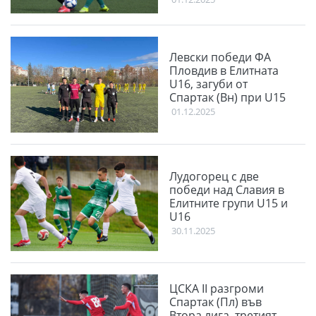
Левски победи ФА
Пловдив в Елитната
U16, загуби от
Спартак (Вн) при U15
01.12.2025
Лудогорец с две
победи над Славия в
Елитните групи U15 и
U16
30.11.2025
ЦСКА II разгроми
Спартак (Пл) във
Втора лига, третият