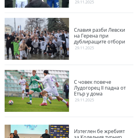
29.11.2025
Славия разби Левски
на Герена при
дублиращите отбори
29.11.2025
С човек повече
Лудогорец II падна от
Етър у дома
29.11.2025
Изтеглен бе жребият
за Коледния турнир