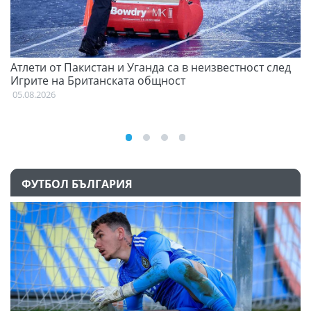
Атлети от Пакистан и Уганда са в неизвестност след
С
Игрите на Британската общност
н
05.08.2026
03
ФУТБОЛ БЪЛГАРИЯ