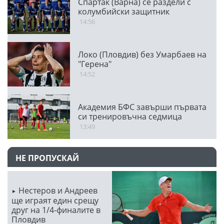
Спартак (Варна) се раздели с
колумбийски защитник
14:56
Локо (Пловдив) без Умарбаев на
"Герена"
14:52
Академия БФС завърши първата
си тренировъчна седмица
13:49
НЕ ПРОПУСКАЙ
Нестеров и Андреев
ще играят един срещу
друг на 1/4-финалите в
Пловдив