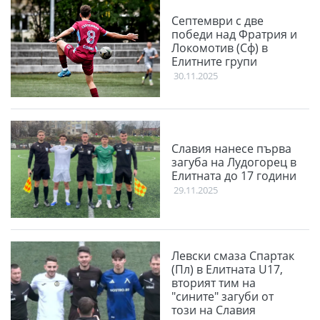
Септември с две
победи над Фратрия и
Локомотив (Сф) в
Елитните групи
30.11.2025
Славия нанесе първа
загуба на Лудогорец в
Елитната до 17 години
29.11.2025
Левски смаза Спартак
(Пл) в Елитната U17,
вторият тим на
"сините" загуби от
този на Славия