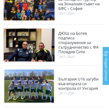
на Зоналния съвет на
БФС – София
29.11.2025
ДЮШ на Ботев
подписа
споразумение за
сътрудничество с ФА
Пловдив Сити
28.11.2025
Подай сигнал
България U16 загуби
във втората си
контрола от Унгария
28.11.2025