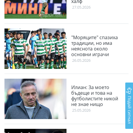
халф
27.05.2026
"Моряците" спазиха
традиции, но има
неяснота около
основни играчи
26.05.2026
Илиан: За моето
бъдеще и това на
Подай сигнал
футболистите никой
не знае нищо
25.05.2026