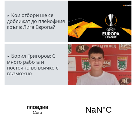
Кои отбори ще се
доближат до плейофния
кръг в Лига Европа?
Борил Григоров: С
много работа и
постоянство всичко е
възможно