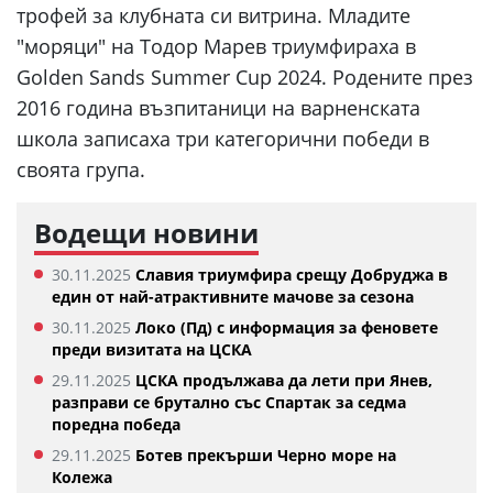
трофей за клубната си витрина. Младите
"моряци" на Тодор Марев триумфираха в
Golden Sands Summer Cup 2024. Родените през
2016 година възпитаници на варненската
школа записаха три категорични победи в
своята група.
Водещи новини
30.11.2025
Славия триумфира срещу Добруджа в
един от най-атрактивните мачове за сезона
30.11.2025
Локо (Пд) с информация за феновете
преди визитата на ЦСКА
29.11.2025
ЦСКА продължава да лети при Янев,
разправи се брутално със Спартак за седма
поредна победа
29.11.2025
Ботев прекърши Черно море на
Колежа