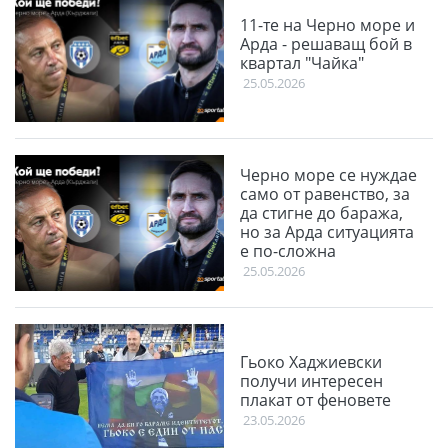
11-те на Черно море и
Арда - решаващ бой в
квартал "Чайка"
25.05.2026
Черно море се нуждае
само от равенство, за
да стигне до баража,
но за Арда ситуацията
е по-сложна
25.05.2026
Гьоко Хаджиевски
получи интересен
плакат от феновете
23.05.2026