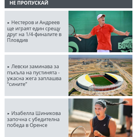
НЕ ПРОПУСКАЙ
Нестеров и Андреев
ще играят един срещу
друг на 1/4-финалите в
Пловдив
Левски заминава за
пъкъла на пустинята -
ужасна жега заплашва
“сините”
Изабелла Шиникова
започна с убедителна
победа в Оренсе