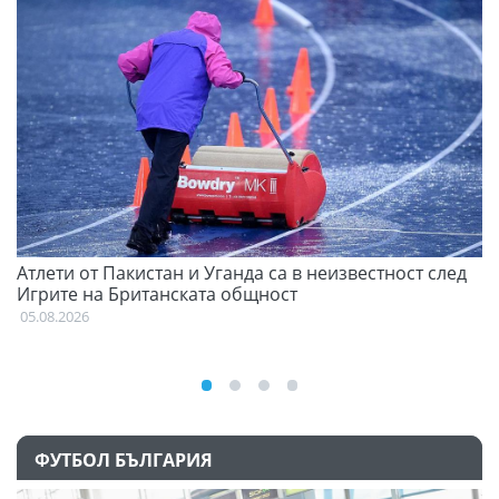
Атлети от Пакистан и Уганда са в неизвестност след
С
Игрите на Британската общност
н
05.08.2026
03
ФУТБОЛ БЪЛГАРИЯ