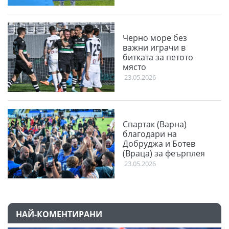
Черно море без
важни играчи в
битката за петото
място
23.05.2026
Спартак (Варна)
благодари на
Добруджа и Ботев
(Враца) за феърплея
23.05.2026
НАЙ-КОМЕНТИРАНИ