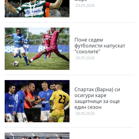
29.05.2026
Поне седем
футболисти напускат
"соколите"
29.05.2026
Спартак (Варна) си
осигури каре
защитници за още
един сезон
28.05.2026