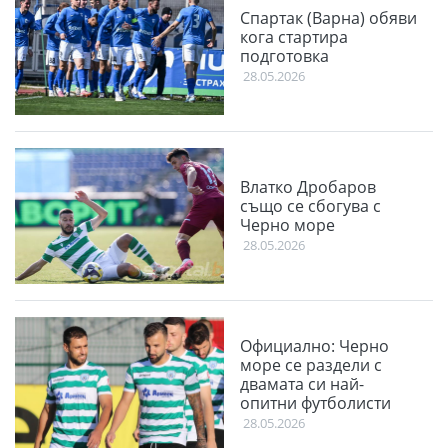
Спартак (Варна) обяви
кога стартира
подготовка
28.05.2026
Влатко Дробаров
също се сбогува с
Черно море
28.05.2026
Официално: Черно
море се раздели с
двамата си най-
опитни футболисти
28.05.2026