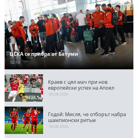
ЦСКА се прибра от Батуми
02:10
Краев с цял мач при нов
европейски успех на Апоел
06.08.2026
Годой: Мисля, че отборът набра
шампионски ритъм
06.08.2026