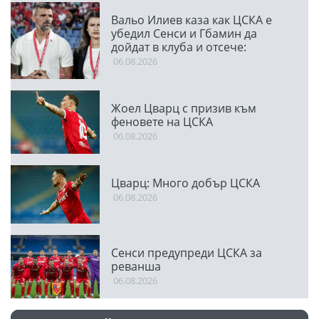
Вальо Илиев каза как ЦСКА е
убедил Сенси и Гбамин да
дойдат в клуба и отсече:
Направихме изключителен
06.08.2026
двубой
Жоел Цварц с призив към
феновете на ЦСКА
06.08.2026
Цварц: Много добър ЦСКА
06.08.2026
Сенси предупреди ЦСКА за
реванша
06.08.2026