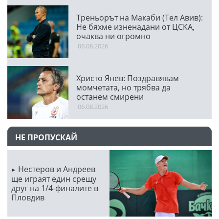
Треньорът на Макаби (Тел Авив):
Не бяхме изненадани от ЦСКА,
очаква ни огромно
предизвикателство
06.08.2026
Христо Янев: Поздравявам
момчетата, но трябва да
останем смирени
06.08.2026
НЕ ПРОПУСКАЙ
Нестеров и Андреев
ще играят един срещу
друг на 1/4-финалите в
Пловдив