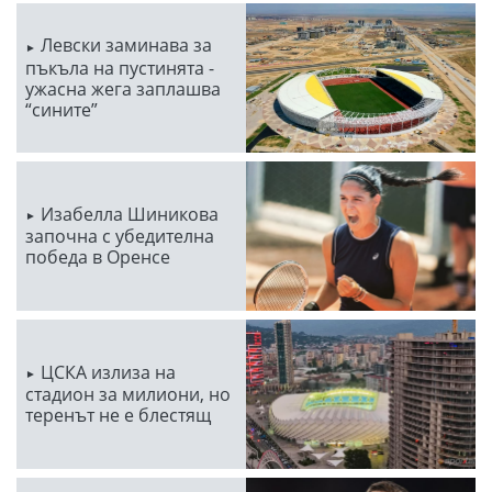
Левски заминава за
пъкъла на пустинята -
ужасна жега заплашва
“сините”
Изабелла Шиникова
започна с убедителна
победа в Оренсе
ЦСКА излиза на
стадион за милиони, но
теренът не е блестящ