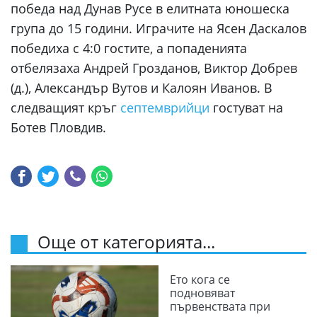
победа над Дунав Русе в елитната юношеска
група до 15 години. Играчите на Ясен Даскалов
победиха с 4:0 гостите, а попаденията
отбелязаха Андрей Грозданов, Виктор Добрев
(д.), Александър Вутов и Калоян Иванов. В
следващият кръг
септемврийци
гостуват на
Ботев Пловдив.
Още от категорията...
Ето кога се
подновяват
първенствата при