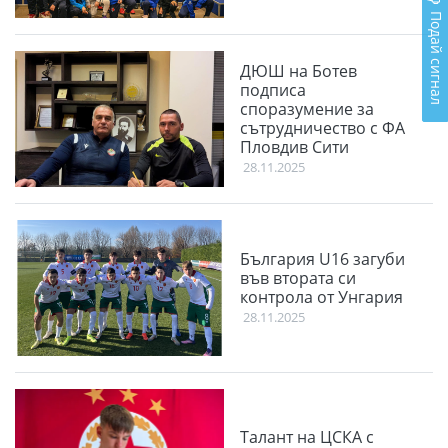
Подай сигнал
ДЮШ на Ботев
подписа
споразумение за
сътрудничество с ФА
Пловдив Сити
28.11.2025
България U16 загуби
във втората си
контрола от Унгария
28.11.2025
Талант на ЦСКА с