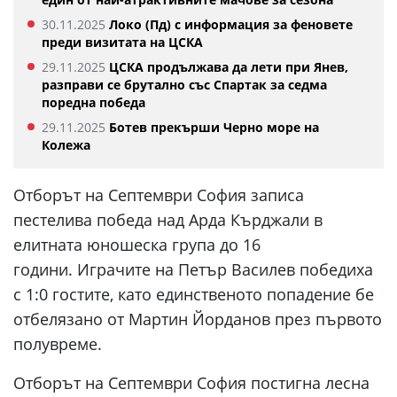
30.11.2025
Локо (Пд) с информация за феновете
преди визитата на ЦСКА
29.11.2025
ЦСКА продължава да лети при Янев,
разправи се брутално със Спартак за седма
поредна победа
29.11.2025
Ботев прекърши Черно море на
Колежа
Отборът на Септември София записа
пестелива победа над Арда Кърджали в
елитната юношеска група до 16
години. Играчите на Петър Василев победиха
с 1:0 гостите, като единственото попадение бе
отбелязано от Мартин Йорданов през първото
полувреме.
Отборът на Септември София постигна лесна