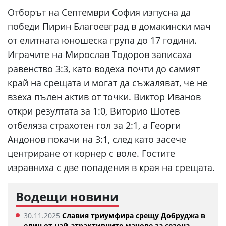
Отборът на Септември София изпусна да
победи Пирин Благоевград в домакински мач
от елитната юношеска група до 17 години.
Играчите на Мирослав Тодоров записаха
равенство 3:3, като водеха почти до самият
край на срещата и могат да съжаляват, че не
взеха пълен актив от точки. Виктор Иванов
откри резултата за 1:0, Виторио Шотев
отбеляза страхотен гол за 2:1, а Георги
Андонов покачи на 3:1, след като засече
центриране от корнер с воле. Гостите
изравниха с две попадения в края на срещата.
Водещи новини
30.11.2025
Славия триумфира срещу Добруджа в
един от най-атрактивните мачове за сезона