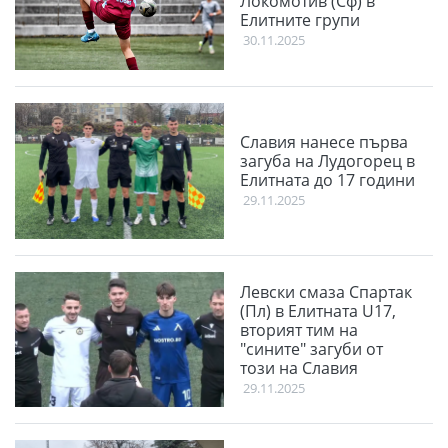
Локомотив (Сф) в
Елитните групи
30.11.2025
Славия нанесе първа
загуба на Лудогорец в
Елитната до 17 години
29.11.2025
Левски смаза Спартак
(Пл) в Елитната U17,
вторият тим на
"сините" загуби от
този на Славия
29.11.2025