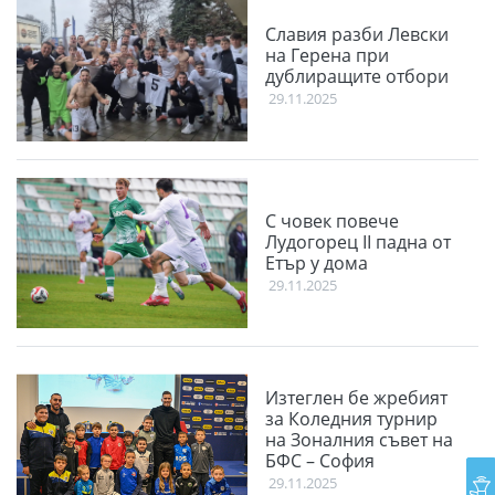
Славия разби Левски
на Герена при
дублиращите отбори
29.11.2025
С човек повече
Лудогорец II падна от
Етър у дома
29.11.2025
Изтеглен бе жребият
за Коледния турнир
на Зоналния съвет на
БФС – София
29.11.2025