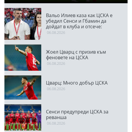
Вальо Илиев каза как ЦСКА е
убедил Сенси и Гбамин да
дойдат в клуба и отсече:
Направихме изключителен
06.08.2026
двубой
Жоел Цварц с призив към
феновете на ЦСКА
06.08.2026
Цварц: Много добър ЦСКА
06.08.2026
Сенси предупреди ЦСКА за
реванша
06.08.2026