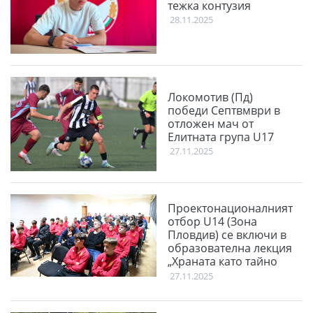
тежка контузия
28.11.2025
Локомотив (Пд)
победи Септвмври в
отложен мач от
Елитната група U17
27.11.2025
Проектонационалният
отбор U14 (Зона
Пловдив) се включи в
образователна лекция
„Храната като тайно
оръжие“
27.11.2025