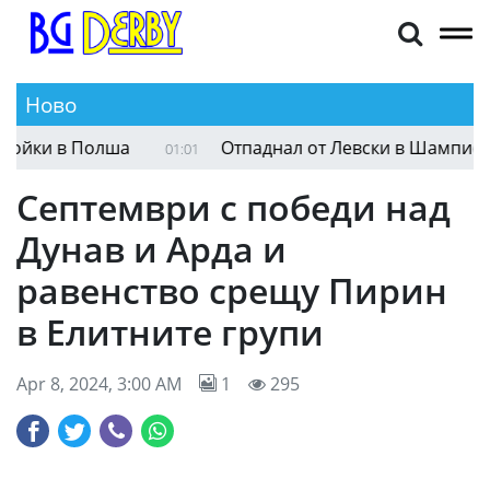
Ново
йки в Полша
Отпаднал от Левски в Шампионскат
01:01
Септември с победи над
Дунав и Арда и
равенство срещу Пирин
в Елитните групи
Apr 8, 2024, 3:00 AM
1
295