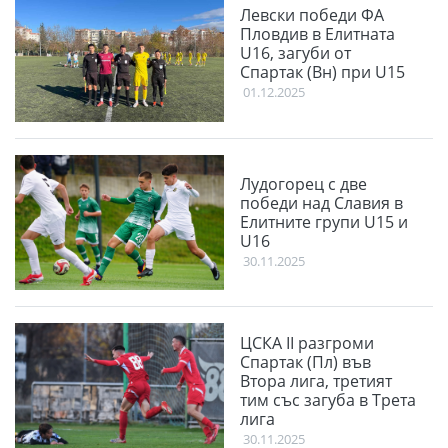
Левски победи ФА
Пловдив в Елитната
U16, загуби от
Спартак (Вн) при U15
01.12.2025
Лудогорец с две
победи над Славия в
Елитните групи U15 и
U16
30.11.2025
ЦСКА II разгроми
Спартак (Пл) във
Втора лига, третият
тим със загуба в Трета
лига
30.11.2025