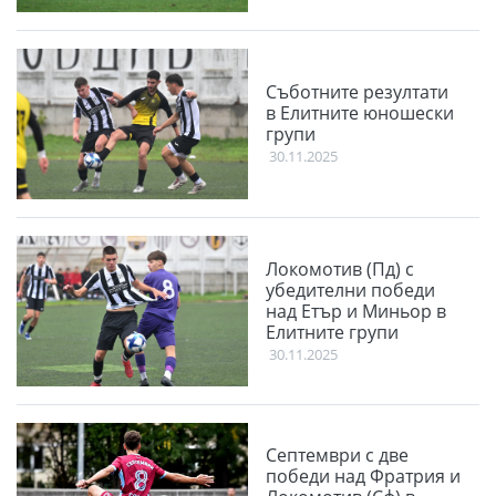
Съботните резултати
в Елитните юношески
групи
30.11.2025
Локомотив (Пд) с
убедителни победи
над Етър и Миньор в
Елитните групи
30.11.2025
Септември с две
победи над Фратрия и