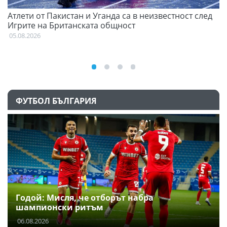
Атлети от Пакистан и Уганда са в неизвестност след
Д
Игрите на Британската общност
05
05.08.2026
ФУТБОЛ БЪЛГАРИЯ
Годой: Мисля, че отборът набра
шампионски ритъм
06.08.2026