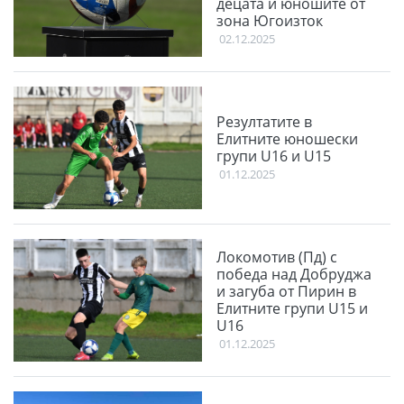
децата и юношите от
зона Югоизток
02.12.2025
Резултатите в
Елитните юношески
групи U16 и U15
01.12.2025
Локомотив (Пд) с
победа над Добруджа
и загуба от Пирин в
Елитните групи U15 и
U16
01.12.2025