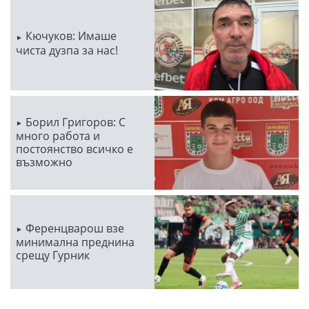
Кючуков: Имаше
чиста дузпа за нас!
Борил Григоров: С
много работа и
постоянство всичко е
възможно
Ференцварош взе
минимална преднина
срещу Гурник