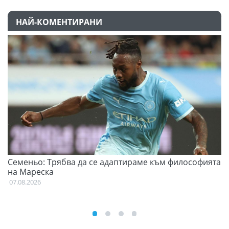
НАЙ-КОМЕНТИРАНИ
Семеньо: Трябва да се адаптираме към философията
Ф
на Мареска
07
07.08.2026