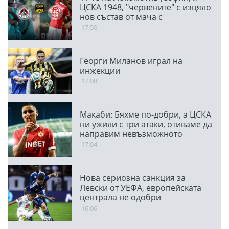
ЦСКА 1948, "червените" с изцяло
нов състав от мача с
Панатинайкос
17:50
Георги Миланов играл на
инжекции
17:08
Макаби: Бяхме по-добри, а ЦСКА
ни ужили с три атаки, отиваме да
направим невъзможното
17:04
Нова сериозна санкция за
Левски от УЕФА, европейската
централа не одобри
транспарант
16:06