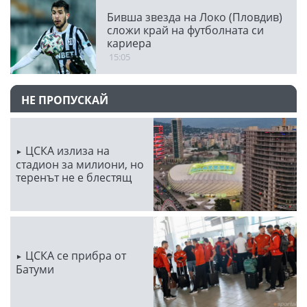
Бивша звезда на Локо (Пловдив)
сложи край на футболната си
кариера
15:05
НЕ ПРОПУСКАЙ
ЦСКА излиза на
стадион за милиони, но
теренът не е блестящ
ЦСКА се прибра от
Батуми