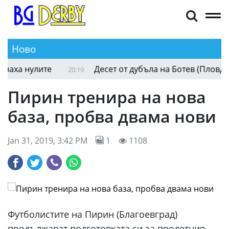
Ново
ха нулите
Десет от дубъла на Ботев (Пловдив) в
20:19
Пирин тренира на нова
база, пробва двама нови
Jan 31, 2019, 3:42 PM
1
1108
Футболистите на Пирин (Благоевград)
продължават подготовката си за пролетния