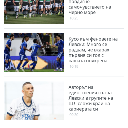
повдигне
самочувствието на
Черно море
10:25
Кусо към феновете на
Левски: Много се
радвам, че вкарах
първия си гол с
вашата подкрепа
10:19
Авторът на
единствения гол за
Левски в групите на
ШЛ сложи край на
кариерата си
09:30