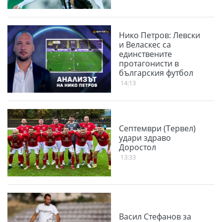
Нико Петров: Левски
и Веласкес са
единствените
протагонисти в
българския футбол
14:13
Септември (Тервел)
удари здраво
Доростол
13:33
Васил Стефанов за