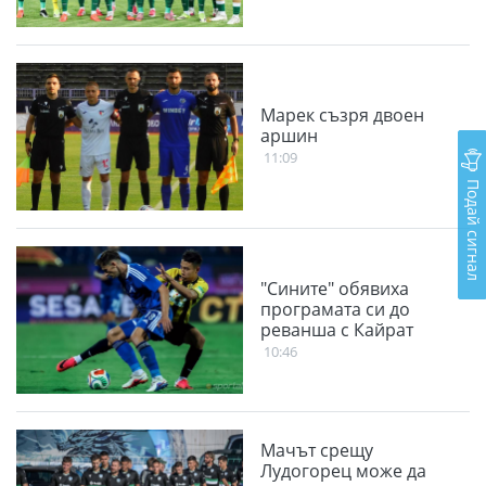
Марек съзря двоен
аршин
11:09
Подай сигнал
"Сините" обявиха
програмата си до
реванша с Кайрат
10:46
Мачът срещу
Лудогорец може да