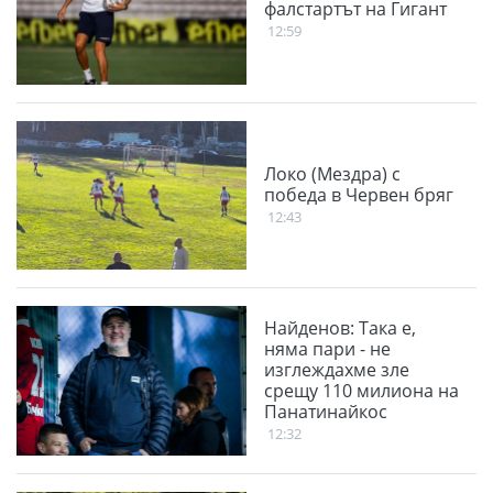
фалстартът на Гигант
12:59
Локо (Мездра) с
победа в Червен бряг
12:43
Найденов: Така е,
няма пари - не
изглеждахме зле
срещу 110 милиона на
Панатинайкос
12:32