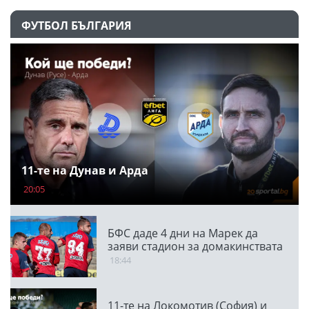
ФУТБОЛ БЪЛГАРИЯ
11-те на Дунав и Арда
20:05
БФС даде 4 дни на Марек да
заяви стадион за домакинствата
18:44
11-те на Локомотив (София) и