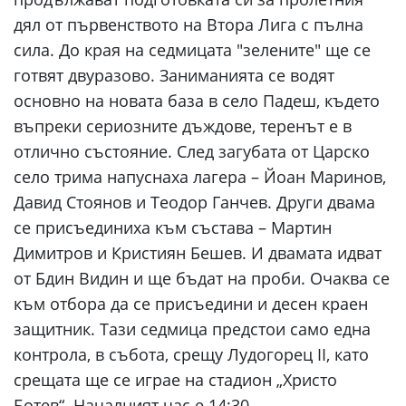
дял от първенството на Втора Лига с пълна
сила. До края на седмицата "зелените" ще се
готвят двуразово. Заниманията се водят
основно на новата база в село Падеш, където
въпреки сериозните дъждове, теренът е в
отлично състояние. След загубата от Царско
село трима напуснаха лагера – Йоан Маринов,
Давид Стоянов и Теодор Ганчев. Други двама
се присъединиха към състава – Мартин
Димитров и Кристиян Бешев. И двамата идват
от Бдин Видин и ще бъдат на проби. Очаква се
към отбора да се присъедини и десен краен
защитник. Тази седмица предстои само една
контрола, в събота, срещу Лудогорец II, като
срещата ще се играе на стадион „Христо
Ботев“. Началният час е 14:30.