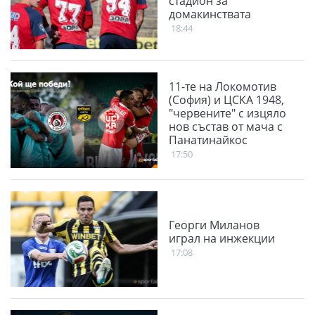
стадион за
домакинствата
18:44
11-те на Локомотив
(София) и ЦСКА 1948,
"червените" с изцяло
нов състав от мача с
Панатинайкос
17:50
Георги Миланов
играл на инжекции
17:08