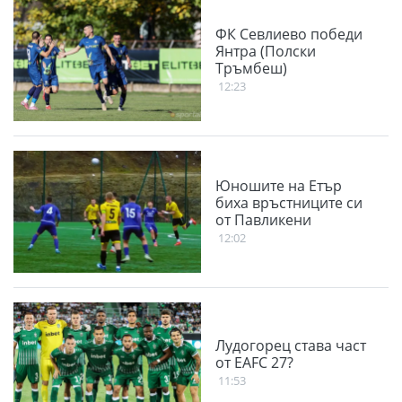
ФК Севлиево победи
Янтра (Полски
Тръмбеш)
12:23
Юношите на Етър
биха връстниците си
от Павликени
12:02
Лудогорец става част
от EAFC 27?
11:53