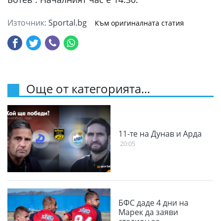
Източник:
Sportal.bg
Към оригиналната статия
Още от категорията...
11-те на Дунав и Арда
20:05
БФС даде 4 дни на
Марек да заяви