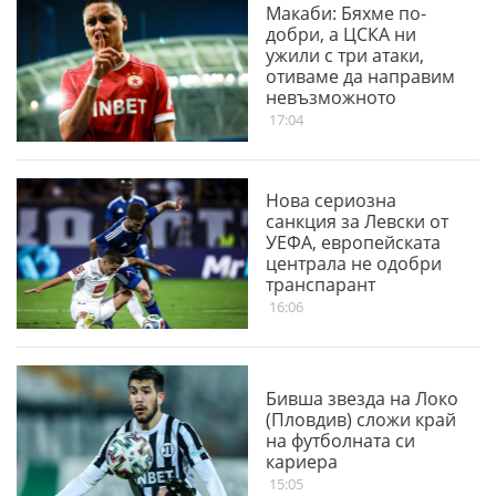
Макаби: Бяхме по-
добри, а ЦСКА ни
ужили с три атаки,
отиваме да направим
невъзможното
17:04
Нова сериозна
санкция за Левски от
УЕФА, европейската
централа не одобри
транспарант
16:06
Бивша звезда на Локо
(Пловдив) сложи край
на футболната си
кариера
15:05