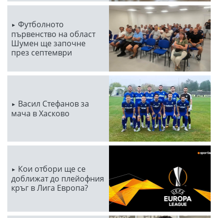
Футболното
първенство на област
Шумен ще започне
през септември
Васил Стефанов за
мача в Хасково
Кои отбори ще се
доближат до плейофния
кръг в Лига Европа?