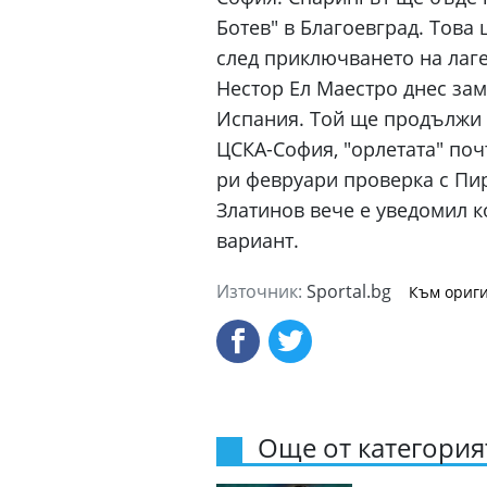
Ботев" в Благоевград. Това
след приключването на лаг
Нестор Ел Маестро днес зам
Испания. Той ще продължи д
ЦСКА-София, "орлетата" поч
ри февруари проверка с Пир
Златинов вече е уведомил к
Изабелла Шиникова започ
вариант.
убедителна победа в Орен
05.08.2026
Източник:
Sportal.bg
Към ориги
Още от категорият