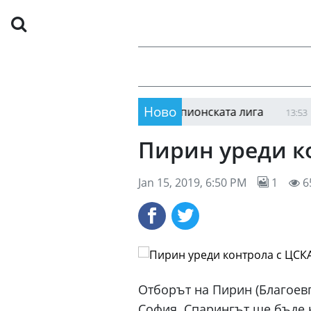
Ново
целта за новия сезон е Шампионската лига
Руси
13:53
Пирин уреди к
Jan 15, 2019, 6:50 PM
1
6
Отборът на Пирин (Благоевг
София. Спарингът ще бъде н