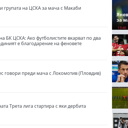
и групата на ЦСКА за мача с Макаби
Янев
за м
13:46
на БК ЦСКА: Ако футболистите вкарват по два
 единият е благодарение на феновете
ес говори преди мача с Локомотив (Пловдив)
ата Трета лига стартира с яки дербита