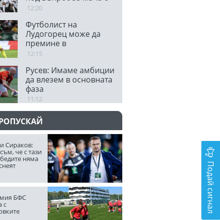
Левски
12:20
Футболист на
Лудогорец може да
премине в
колумбийски тим
12:15
Русев: Имаме амбиции
да влезем в основната
фаза
11:12
ПРОПУСКАЙ
и Сираков:
съм, че с тази
обедите няма
Подай сигнал
снеят
мия БФС
 с
овките