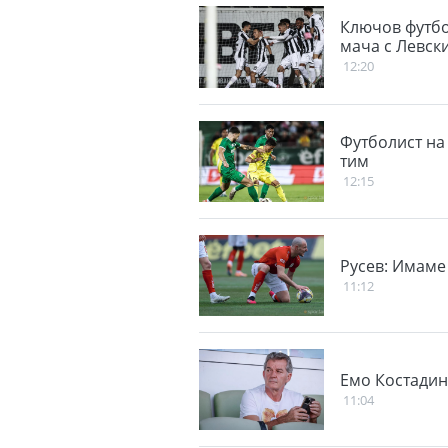
Ключов футбо
мача с Левск
12:20
Футболист на
тим
12:15
Русев: Имаме
11:12
Емо Костадин
11:04