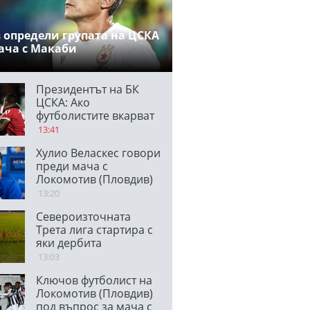
 определи групата на ЦСКА
ача с Макаби
Президентът на БК
ЦСКА: Ако
футболистите вкарват
по два гола на мач,
13:41
единият е
Хулио Веласкес говори
благодарение на
преди мача с
феновете
Локомотив (Пловдив)
13:20
Североизточната
Трета лига стартира с
яки дербита
13:03
Ключов футболист на
Локомотив (Пловдив)
под въпрос за мача с