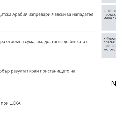
Черно
дитска Арабия изпревари Левски за нападател
продаж
мача с
Феран
ра огромна сума, ако достигне до битката с
обясни 
препра
мотото
обър резултат край пристанището на
а
 при ЦСКА