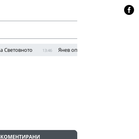
товното
Янев определи групата на ЦСКА за мач
13:46
-КОМЕНТИРАНИ