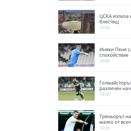
ЦСКА излиза 
блестящ
07:20
Иняки Пеня с
спокойствие
03:58
Голмайсторът
различен нач
03:35
Треньорът на
малко от вси
02:33