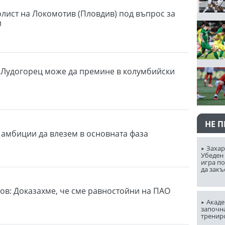
лист на Локомотив (Пловдив) под въпрос за
и
 Лудогорец може да премине в колумбийски
НЕ 
 амбиции да влезем в основната фаза
Захар
Убеден 
игра п
да закъ
ов: Доказахме, че сме равностойни на ПАО
Акаде
започна
тренир