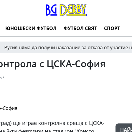
ЮНОШЕСКИ ФУТБОЛ
ФУТБОЛ СВЯТ
СПОРТ
я няма да получи наказание за отказа от участие на Све
онтрола с ЦСКА-София
57
рад) ще играе контролна среща с ЦСКА-
НАЙ
а 3-ти февруари на стадион "Христо