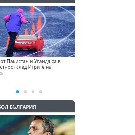
 от Пакистан и Уганда са в
Денвър Нъгетс взе звезд
стност след Игрите на
Евролигата
ската общност
05.08.2026
26
БОЛ БЪЛГАРИЯ