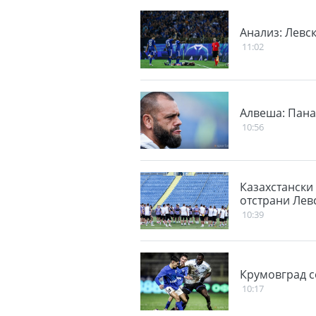
Анализ: Левс
11:02
Алвеша: Пана
10:56
Казахстански
отстрани Лев
10:39
Крумовград се
10:17