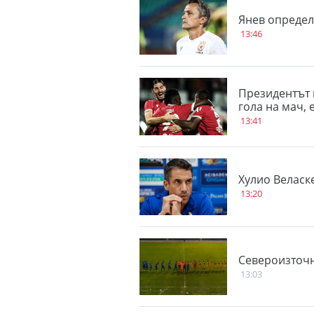
Янев определ
13:46
Президентът 
гола на мач,
13:41
Хулио Веласк
13:20
Североизточн
13:03