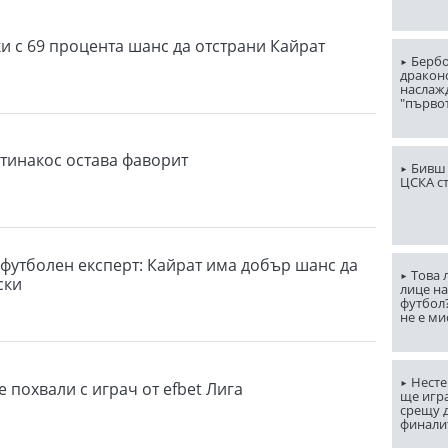
ки с 69 процента шанс да отстрани Кайрат
Бербо
драконо
наслаж
"първо
тинакос остава фаворит
Бивш 
ЦСКА с
 футболен експерт: Кайрат има добър шанс да
Това 
ски
лице н
футбол
не е ми
Несте
 похвали с играч от efbet Лига
ще игр
срещу д
финали