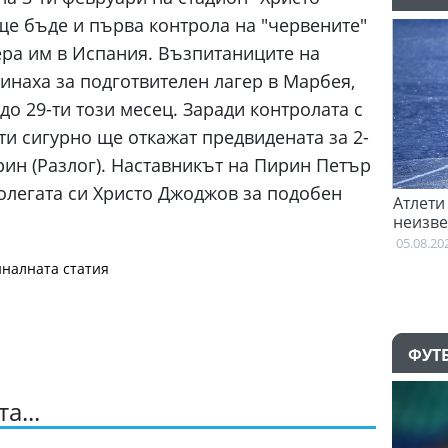
 ще бъде и първа контрола на "червените"
ера им в Испания. Възпитаниците на
инаха за подготвителен лагер в Марбея,
о 29-ти този месец. Заради контролата с
ти сигурно ще откажат предвидената за 2-
ин (Разлог). Наставникът на Пирин Петър
олегата си Христо Джоджов за подобен
на с
Тотнъм започна преговори с Гакпо
Атлети
се
неизве
05.08.2026
Британ
05.08.20
налната статия
ФУТ
а...