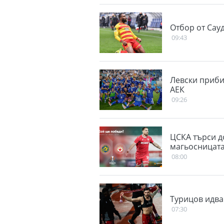
Отбор от Сау
09:43
Левски приби
АЕК
09:26
ЦСКА търси д
магьосницат
08:00
Турицов идва
07:30