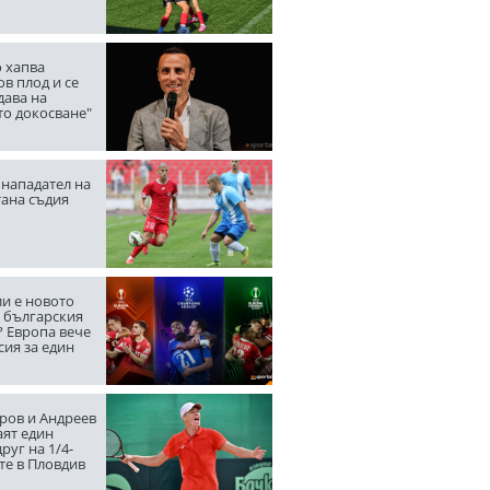
 хапва
в плод и се
дава на
то докосване"
нападател на
тана съдия
ли е новото
а българския
? Европа вече
сия за един
ров и Андреев
аят един
руг на 1/4-
те в Пловдив