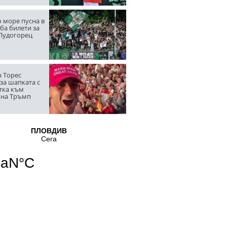
 море пусна в
ба билети за
 Лудогорец
 Торес
за шапката с
тка към
 на Тръмп