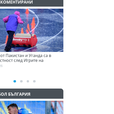
-КОМЕНТИРАНИ
истан и Уганда са в
Семеньо: Трябва да се адаптир
след Игрите на
към философията на Мареска
общност
03:58
БОЛ БЪЛГАРИЯ