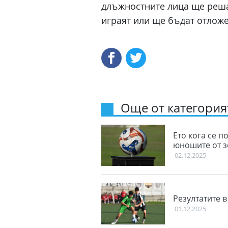
длъжностните лица ще реша
играят или ще бъдат отлож
Още от категорият
Ето кога се п
юношите от 
02.12.2025
Резултатите 
01.12.2025