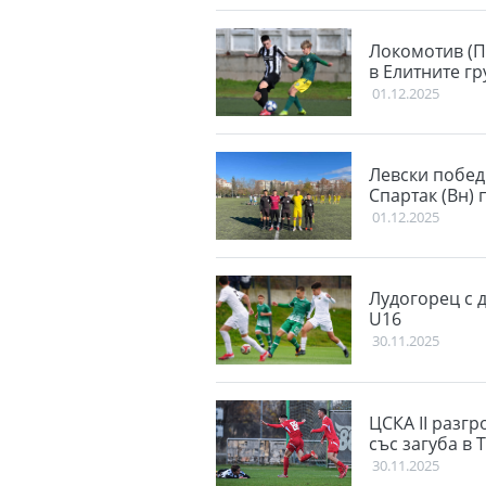
Локомотив (П
в Елитните гр
01.12.2025
Левски побед
Спартак (Вн) 
01.12.2025
Лудогорец с 
U16
30.11.2025
ЦСКА II разгр
със загуба в 
30.11.2025