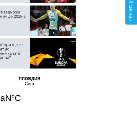
Подай сигнал
а задържа
жич до 2029-а
тбори ще се
ат до
ния кръг в
вропа?