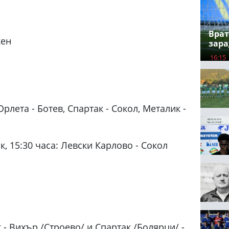
Врат
жен
зара
16:15
рлета - Ботев, Спартак - Сокол, Металик -
ик, 15:30 часа: Левски Карлово - Сокол
 - Вихър /Строево/ и Спартак /Болярци/ -