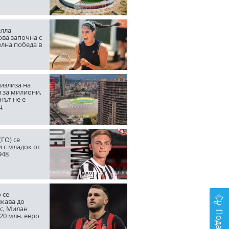
лла
ва започна с
елна победа в
излиза на
 за милиони,
нът не е
щ
ГО) се
 с младок от
948
 се
жава до
с, Милан
20 млн. евро