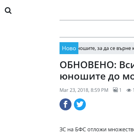
Ново
а
Пирин вади юношите, за да се върне към кор
16:15
ОБНОВЕНО: Вси
юношите до м
Mar 23, 2018, 8:59 PM
1
ЗС на БФС отложи множеств