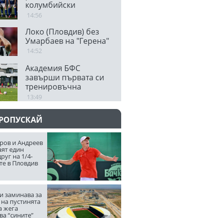
колумбийски
защитник
14:56
Локо (Пловдив) без
Умарбаев на "Герена"
14:52
Академия БФС
завърши първата си
тренировъчна
седмица
13:49
ПРОПУСКАЙ
ров и Андреев
аят един
руг на 1/4-
те в Пловдив
и заминава за
 на пустинята
а жега
ва “сините”