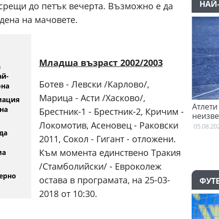
НАЙ
срещи до петък вечерта. Възможно е да
дена на мачовете.
Младша възраст 2002/2003
а
ай-
Ботев - Левски /Карлово/,
она
Марица - Асти /Хасково/,
мация
Феран Торес е казал "да" на Пари Сен
Атлети от Пак
на
Брестник-1 - Брестник-2, Кричим -
Жермен
неизвестност 
Локомотив, Асеновец - Раковски
Британската 
02:59
05.08.2026
да
2011, Сокол - Гигант - отложени.
Към момента единствено Тракия
ма
/Стамболийски/ - Евроколеж
ерно
остава в програмата, на 25-03-
ФУТ
2018 от 10:30.