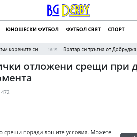
ЮНОШЕСКИ ФУТБОЛ
ФУТБОЛ СВЯТ
СПОРТ
ените си
Вратар си тръгна от Добруджа заради
16:15
чки отложени срещи при д
омента
1472
о срещи поради лошите условия. Можете