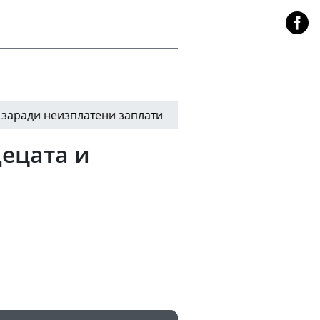
 неизплатени заплати
Донски допусна поражен
16:04
ецата и