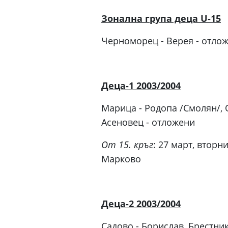
Зонална група деца U-15
Черноморец - Верея - отло
Деца-1 2003/2004
Марица - Родопа /Смолян/, О
Асеновец - отложени
От 15. кръг
: 27 март, вторн
Марково
Деца-2 2003/2004
Садово - Борислав, Брестник