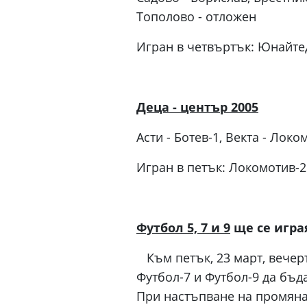
Тополово - отложен
Игран в четвъртък: Юнайтед
Деца - център 2005
Асти - Ботев-1, Векта - Локо
Игран в петък: Локомотив-2
Футбол 5, 7 и 9
ще се игра
Към петък, 23 март, вечерт
Футбол-7 и Футбол-9 да бъд
При настъпване на промяна