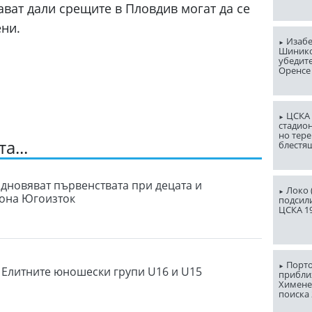
ват дали срещите в Пловдив могат да се
ени.
Изабе
Шинико
убедит
Оренсе
ЦСКА 
стадион
но тере
а...
блестя
одновяват първенствата при децата и
Локо (
зона Югоизток
подсили
ЦСКА 1
Порто
в Елитните юношески групи U16 и U15
прибли
Химене
поиска 