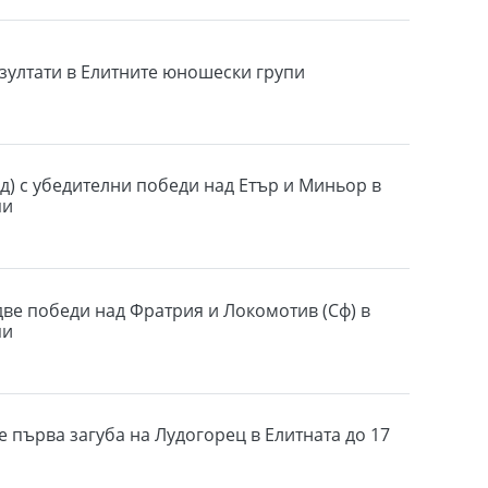
зултати в Елитните юношески групи
д) с убедителни победи над Етър и Миньор в
пи
две победи над Фратрия и Локомотив (Сф) в
пи
е първа загуба на Лудогорец в Елитната до 17