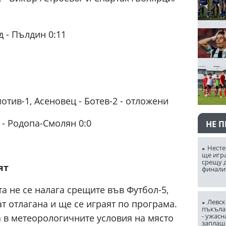
 - Пълдин 0:11
мотив-1, Асеновец - Ботев-2 - отложени
 - Родопа-Смолян 0:0
НЕ 
Несте
ще игр
срещу д
ят
финали
а не се налага срещите във Футбол-5,
Левск
ат отлагана и ще се играят по програма.
пъкъла
- ужасн
 в метеорологичните условия на място
заплаш