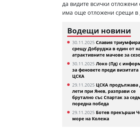
да видите всички отложени 
има още отложени срещи в 
Водещи новини
30.11.2025
Славия триумфир
срещу Добруджа в един от н
атрактивните мачове за сез
30.11.2025
Локо (Пд) с инфор
Денвър Нъгетс взе звезда от
за феновете преди визитата 
Евролигата
ЦСКА
05.08.2026
29.11.2025
ЦСКА продължава 
лети при Янев, разправи се
брутално със Спартак за сед
поредна победа
29.11.2025
Ботев прекърши Ч
море на Колежа