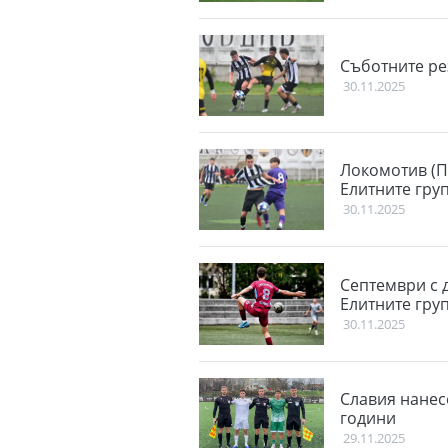
Съботните ре
30.11.2025
Локомотив (П
Елитните гру
30.11.2025
Септември с 
Елитните гру
30.11.2025
Славия нанес
години
29.11.2025