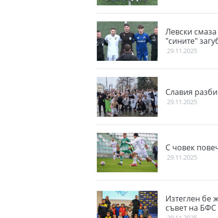
Левски смаза 
"сините" загу
29.11.2025
Славия разби
29.11.2025
С човек повеч
29.11.2025
Изтеглен бе 
съвет на БФС
29.11.2025