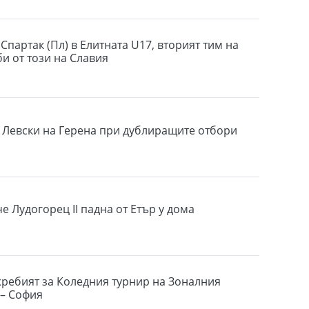
Спартак (Пл) в Елитната U17, вторият тим на
би от този на Славия
 Левски на Герена при дублиращите отбори
е Лудогорец II падна от Етър у дома
жребият за Коледния турнир на Зоналния
 – София