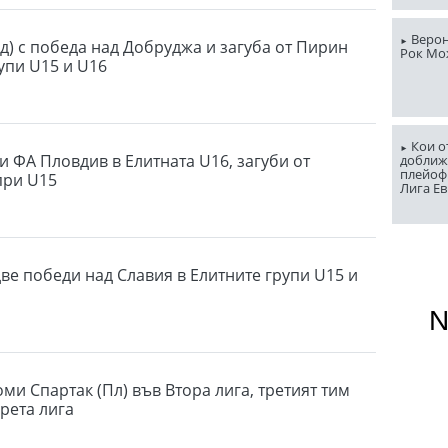
Верон
д) с победа над Добруджа и загуба от Пирин
Рок Мо
упи U15 и U16
Кои о
и ФА Пловдив в Елитната U16, загуби от
доближ
плейоф
при U15
Лига Е
две победи над Славия в Елитните групи U15 и
оми Спартак (Пл) във Втора лига, третият тим
Трета лига