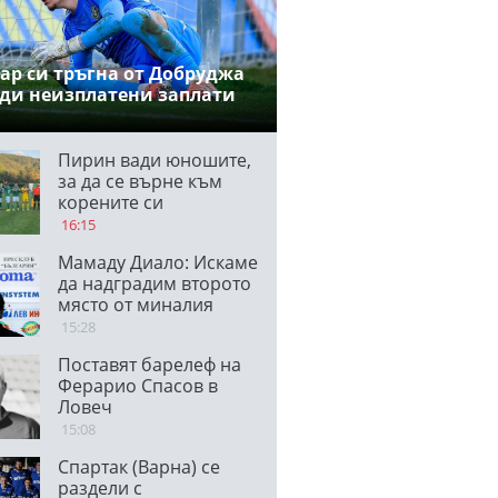
ар си тръгна от Добруджа
ди неизплатени заплати
Пирин вади юношите,
за да се върне към
корените си
16:15
Мамаду Диало: Искаме
да надградим второто
място от миналия
сезон, вярвам, че ще
15:28
победим
Поставят барелеф на
Панатинайкос
Ферарио Спасов в
Ловеч
15:08
Спартак (Варна) се
раздели с