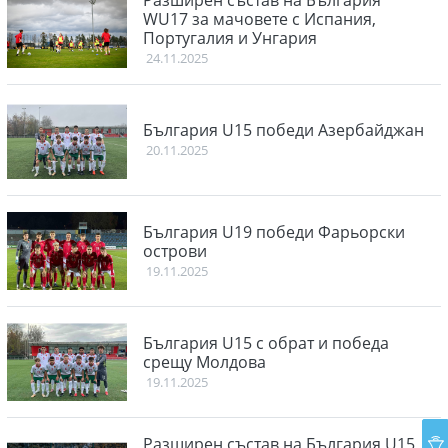
Разширен състав на България
WU17 за мачовете с Испания,
Португалия и Унгария
24.11.2025
България U15 победи Азербайджан
20.11.2025
България U19 победи Фарьорски
острови
19.11.2025
България U15 с обрат и победа
срещу Молдова
19.11.2025
Разширен състав на България U15