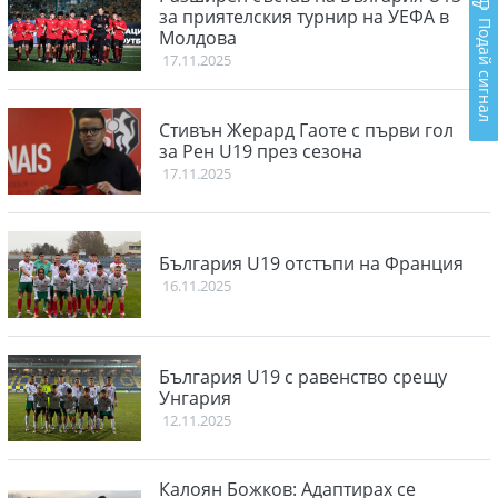
за приятелския турнир на УЕФА в
Подай сигнал
Молдова
17.11.2025
Стивън Жерард Гаоте с първи гол
за Рен U19 през сезона
17.11.2025
България U19 отстъпи на Франция
16.11.2025
България U19 с равенство срещу
Унгария
12.11.2025
Калоян Божков: Адаптирах се