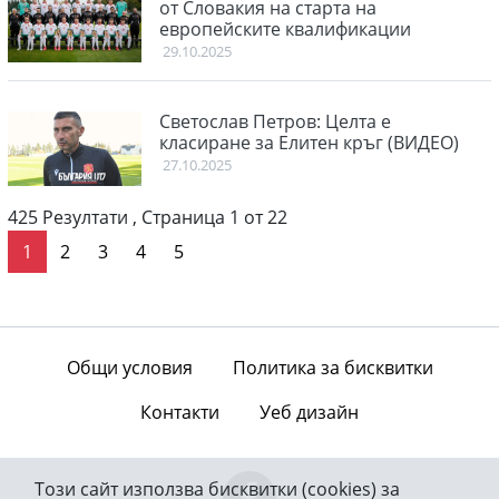
от Словакия на старта на
европейските квалификации
29.10.2025
Светослав Петров: Целта е
класиране за Елитен кръг (ВИДЕО)
27.10.2025
425 Резултати , Страница 1 от 22
последна стр.
1
2
3
4
5
Общи условия
Политика за бисквитки
Контакти
Уеб дизайн
Този сайт използва бисквитки (cookies) за