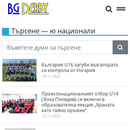
Търсене — ю национали
България U16 загуби във втората
си контрола от Унгария
28.11.2025
Проектонационалният отбор U14
(Зона Пловдив) се включи в
образователна лекция „Храната
като тайно оръжие“
27.11.2025