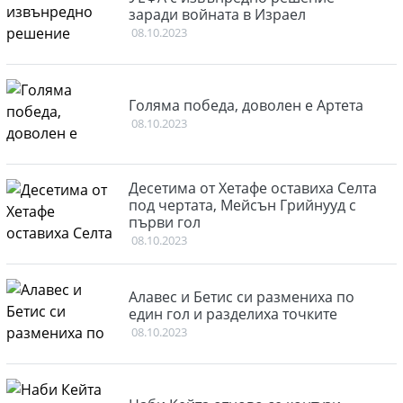
заради войната в Израел
08.10.2023
Голяма победа, доволен е Артета
08.10.2023
Десетима от Хетафе оставиха Селта
под чертата, Мейсън Грийнууд с
първи гол
08.10.2023
Алавес и Бетис си размениха по
един гол и разделиха точките
08.10.2023