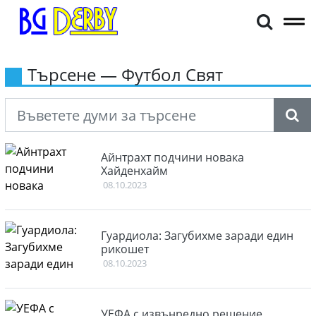
Търсене — Футбол Свят
Айнтрахт подчини новака
Хайденхайм
08.10.2023
Гуардиола: Загубихме заради един
рикошет
08.10.2023
УЕФА с извънредно решение