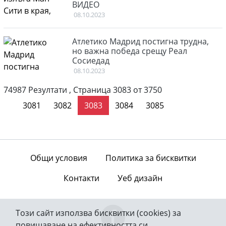
ВИДЕО
08.10.2023
Атлетико Мадрид постигна трудна,
но важна победа срещу Реал
Сосиедад
08.10.2023
74987 Резултати , Страница 3083 от 3750
пътва стр.
последна стр
3081
3082
3083
3084
3085
Общи условия
Политика за бисквитки
Контакти
Уеб дизайн
Този сайт използва бисквитки (cookies) за
повишаване на ефективността си.