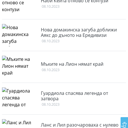
Наби Кейта отново се контузи
08.10.2023
Нова домакинска загуба доближи
Аякс до дъното на Ередивизи
08.10.2023
Мъките на Лион нямат край
08.10.2023
Гуардиола спасява легенда от
затвора
08.10.2023
Ланс и Лил разочароваха с нулево