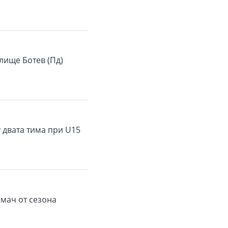
лище Ботев (Пд)
 двата тима при U15
мач от сезона