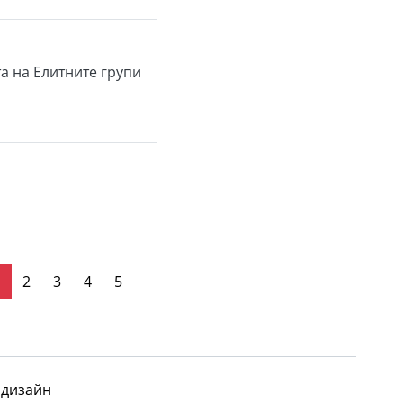
а на Елитните групи
последна стр.
1
2
3
4
5
 дизайн