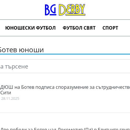
ЮНОШЕСКИ ФУТБОЛ
ФУТБОЛ СВЯТ
СПОРТ
Ботев юноши
ДЮШ на Ботев подписа споразумение за сътрудничеств
Сити
28.11.2025
Две победи за Ботев над Локомотив (Пд) в Елитните гру