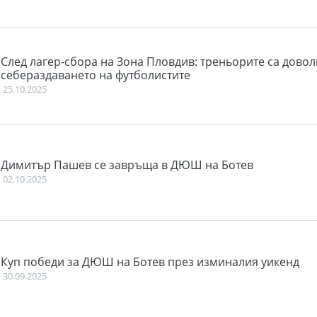
След лагер-сбора на Зона Пловдив: треньорите са довол
себераздаването на футболистите
25.10.2025
Димитър Пашев се завръща в ДЮШ на Ботев
02.10.2025
Куп победи за ДЮШ на Ботев през изминалия уикенд
30.09.2025