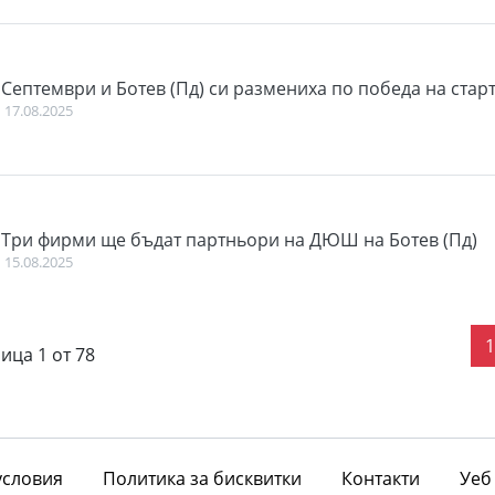
Септември и Ботев (Пд) си размениха по победа на старт
17.08.2025
Три фирми ще бъдат партньори на ДЮШ на Ботев (Пд)
15.08.2025
ица 1 от 78
словия
Политика за бисквитки
Контакти
Уеб