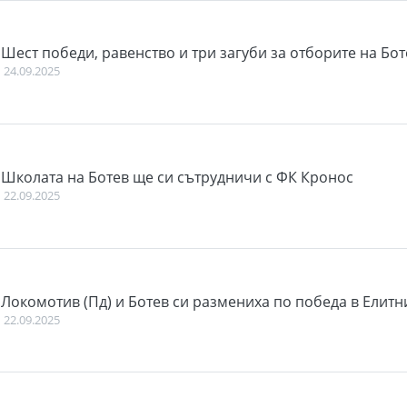
Шест победи, равенство и три загуби за отборите на Бот
24.09.2025
Школата на Ботев ще си сътрудничи с ФК Кронос
22.09.2025
Локомотив (Пд) и Ботев си размениха по победа в Елитн
22.09.2025