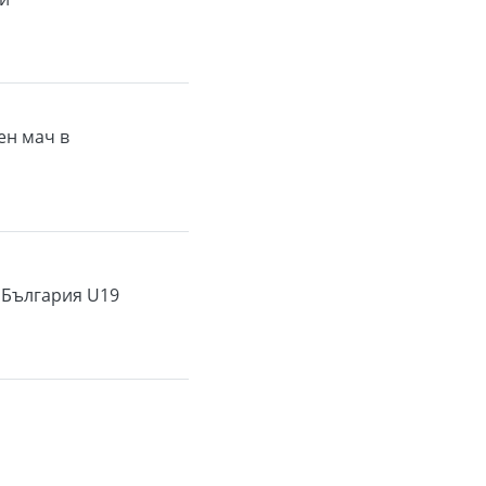
ен мач в
 България U19