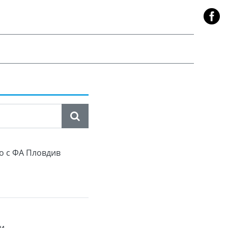
о с ФА Пловдив
пи