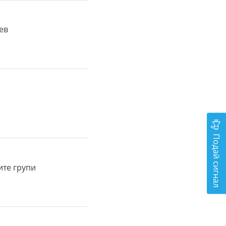
ев
Подай сигнал
ите групи