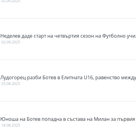
02.09.2025
Неделев даде старт на четвъртия сезон на Футболно учи
02.09.2025
Лудогорец разби Ботев в Елитната U16, равенство между
25.08.2025
Юноша на Ботев попадна в състава на Милан за първия 
18.08.2025