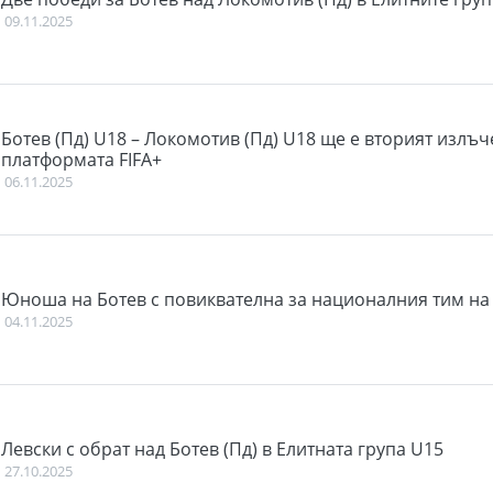
09.11.2025
Ботев (Пд) U18 – Локомотив (Пд) U18 ще е вторият излъч
платформата FIFA+
06.11.2025
Юноша на Ботев с повиквателна за националния тим на
04.11.2025
Левски с обрат над Ботев (Пд) в Елитната група U15
27.10.2025