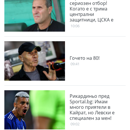
сериозен отбор!
Когато е с трима
централни
защитници, ЦСКА е
много стабилен
10:06
Гочето на 80!
09:41
Рикардиньо пред
Sportal.bg: Имам
много приятели в
Кайрат, но Левски е
специален за мен!
09:02