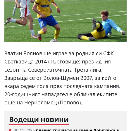
Златин Боянов ще играе за родния си СФК
Светкавица 2014 (Търговище) през идния
сезон на Североизточната Трета лига.
Завръща се от Волов-Шумен 2007, за който
вкара седем гола през последната кампания.
20-годишният нападател е обличал екипите
още на Черноломец (Попово),
Водещи новини
30.11.2025
Славия триумфира срещу Добруджа в