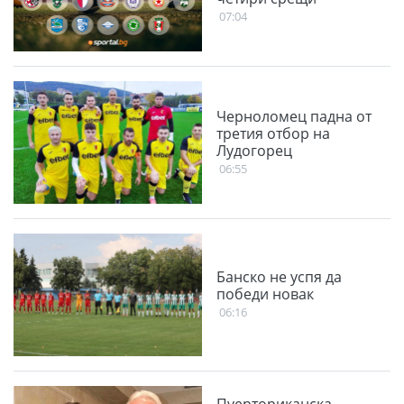
07:04
Черноломец падна от
третия отбор на
Лудогорец
06:55
Банско не успя да
победи новак
06:16
Пуерториканска