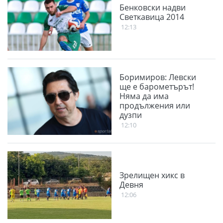
Бенковски надви
Светкавица 2014
12:13
Боримиров: Левски
ще е барометърът!
Няма да има
продължения или
дузпи
12:10
Зрелищен хикс в
Девня
12:06