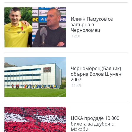
Илиян Памуков се
завърна в
Черноломец
12:01
Черноморец (Балчик)
обърна Волов Шумен
2007
11:45
ЦСКА продаде 10 000
билета за двубоя с
Макаби