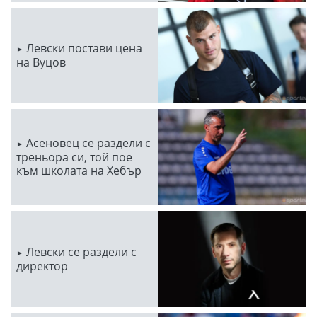
Левски постави цена
на Вуцов
Асеновец се раздели с
треньора си, той пое
към школата на Хебър
Левски се раздели с
директор