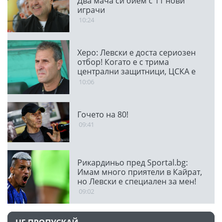
Два мача си бием с 11 нови
играчи
10:24
Херо: Левски е доста сериозен
отбор! Когато е с трима
централни защитници, ЦСКА е
много стабилен
10:06
Гочето на 80!
09:41
Рикардиньо пред Sportal.bg:
Имам много приятели в Кайрат,
но Левски е специален за мен!
09:02