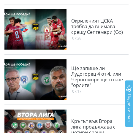
Окриленият ЦСКА
трябва да внимава
срещу Септември (Сф)
07:28
Ще запише ли
Лудогорец 4 от 4, или
Черно море ще спъне
"орлите"
07:17
Подай сигнал
Кръгът във Втора
лига продължава с
четири срещи