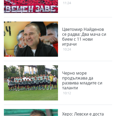
11:24
Цветомир Найденов
се радва: Два мача си
бием с 11 нови
играчи
10:24
Черно море
продължава да
развива младите си
таланти
10:12
Херо: Левски е доста