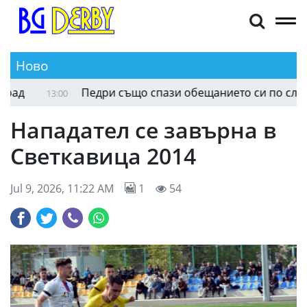
Ново
д
Педри също спази обещанието си по случай с
13:00
Нападател се завърна в
Светкавица 2014
Jul 9, 2026, 11:22 AM
1
54