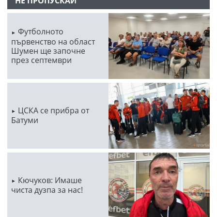
НЕ ПРОПУСКАЙ
Футболното
първенство на област
Шумен ще започне
през септември
ЦСКА се прибра от
Батуми
Кючуков: Имаше
чиста дузпа за нас!