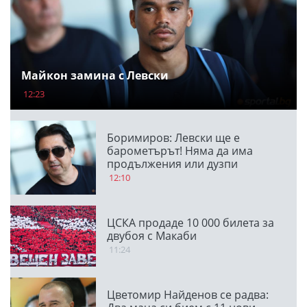
Майкон замина с Левски
12:23
Боримиров: Левски ще е
барометърът! Няма да има
продължения или дузпи
12:10
ЦСКА продаде 10 000 билета за
двубоя с Макаби
11:24
Цветомир Найденов се радва: