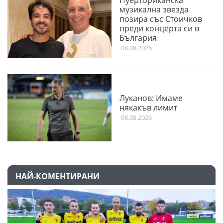
музикална звезда
позира със Стоичков
преди концерта си в
България
08.08.2026
Луканов: Имаме
някакъв лимит
08.08.2026
НАЙ-КОМЕНТИРАНИ