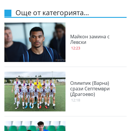
Още от категорията...
Майкон замина с
Левски
12:23
Олимпик (Варна)
срази Септември
(Драгоево)
12:18