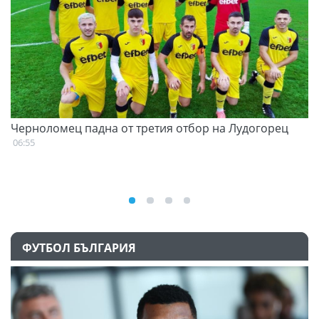
Черноломец падна от третия отбор на Лудогорец
С
н
06:55
07
ФУТБОЛ БЪЛГАРИЯ