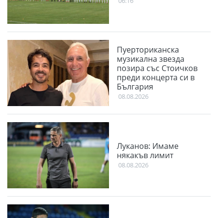
06:16
Пуерториканска
музикална звезда
позира със Стоичков
преди концерта си в
България
08.08.2026
Луканов: Имаме
някакъв лимит
08.08.2026