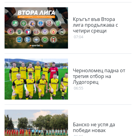
Кръгът във Втора
лига продължава с
четири срещи
07:04
Черноломец падна от
третия отбор на
Лудогорец
06:55
Банско не успя да
победи новак