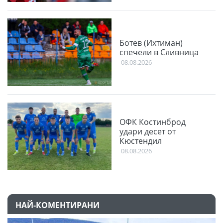
Ботев (Ихтиман)
спечели в Сливница
08.08.2026
ОФК Костинброд
удари десет от
Кюстендил
08.08.2026
НАЙ-КОМЕНТИРАНИ