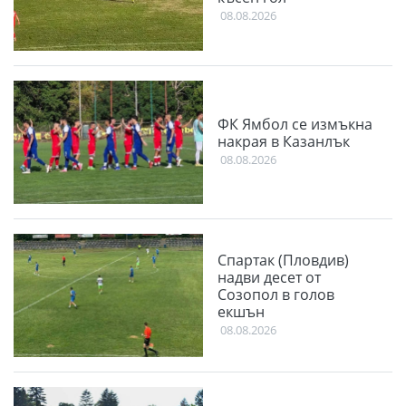
08.08.2026
ФК Ямбол се измъкна
накрая в Казанлък
08.08.2026
Спартак (Пловдив)
надви десет от
Созопол в голов
екшън
08.08.2026