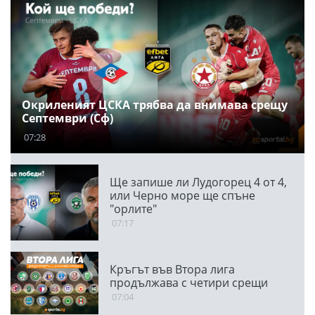
Окриленият ЦСКА трябва да внимава срещу
Септември (Сф)
07:28
Ще запише ли Лудогорец 4 от 4,
или Черно море ще спъне
"орлите"
07:17
Кръгът във Втора лига
продължава с четири срещи
07:04