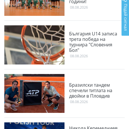
години!
Подай сигнал
08.08.2026
България U14 записа
трета победа на
турнира "Словения
Бол"
08.08.2026
Бразилски тандем
спечели титлата на
двойки в Пловдив
08.08.2026
Никола Керемедчиев