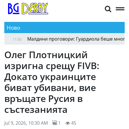
Ново
Илиян Памуков се завърна в Черноломец
12:01
11:
Олег Плотницкий
изригна срещу FIVB:
Докато украинците
биват убивани, вие
връщате Русия в
състезанията
Jul 9, 2026, 10:30 AM
1
45