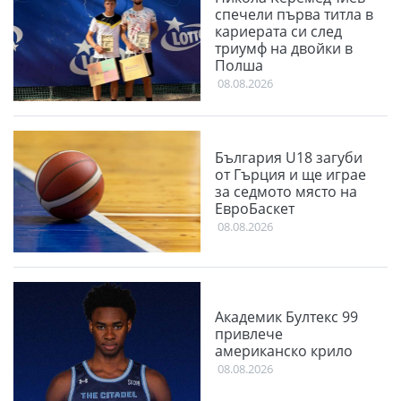
спечели първа титла в
кариерата си след
триумф на двойки в
Полша
08.08.2026
България U18 загуби
от Гърция и ще играе
за седмото място на
ЕвроБаскет
08.08.2026
Академик Бултекс 99
привлече
американско крило
08.08.2026