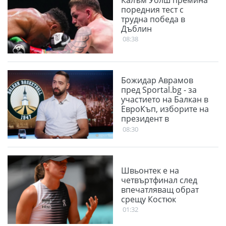
Калъм Уолш премина
поредния тест с
трудна победа в
Дъблин
08:38
Божидар Аврамов
пред Sportal.bg - за
участието на Балкан в
ЕвроКъп, изборите на
президент в
БФБаскетбол и
08:30
проблема със залите
Швьонтек е на
четвъртфинал след
впечатляващ обрат
срещу Костюк
01:32