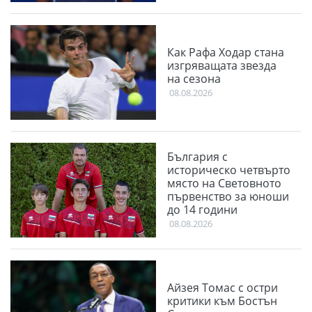
Как Рафа Ходар стана
изгряващата звезда
на сезона
08.08.2026
България с
историческо четвърто
място на Световното
първенство за юноши
до 14 години
08.08.2026
Айзея Томас с остри
критики към Бостън