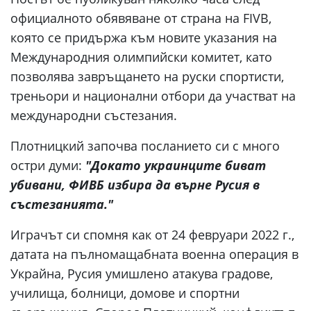
официалното обявяване от страна на FIVB,
която се придържа към новите указания на
Международния олимпийски комитет, като
позволява завръщането на руски спортисти,
треньори и национални отбори да участват на
международни състезания.
Плотницкий започва посланието си с много
остри думи:
"Докато украинците биват
убивани, ФИВБ избира да върне Русия в
състезанията."
Играчът си спомня как от 24 февруари 2022 г.,
датата на пълномащабната военна операция в
Украйна, Русия умишлено атакува градове,
училища, болници, домове и спортни