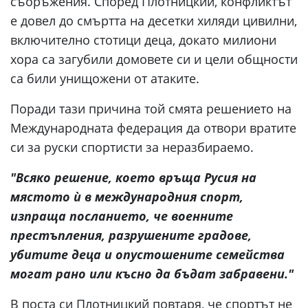
съоръжения. Според Плотницкий, конфликтът
е довел до смъртта на десетки хиляди цивилни,
включително стотици деца, докато милиони
хора са загубили домовете си и цели общности
са били унищожени от атаките.
Поради тази причина той смята решението на
Международната федерация да отвори вратите
си за руски спортисти за неразбираемо.
"Всяко решение, което връща Русия на
мястото ѝ в международния спорт,
изпраща посланието, че военните
престъпления, разрушените градове,
убитите деца и опустошените семейства
могат рано или късно да бъдат забравени."
В поста си Плотницкий повтаря, че спортът не