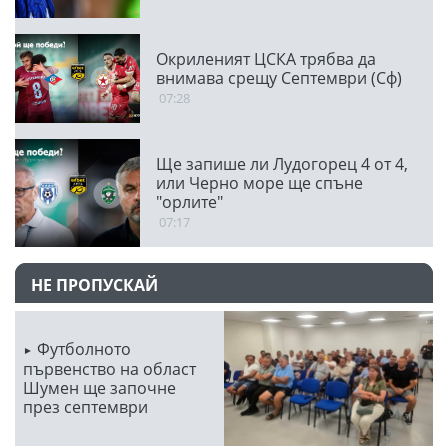
Окриленият ЦСКА трябва да
внимава срещу Септември (Сф)
07:28
Ще запише ли Лудогорец 4 от 4,
или Черно море ще спъне
"орлите"
07:17
НЕ ПРОПУСКАЙ
Футболното
първенство на област
Шумен ще започне
през септември