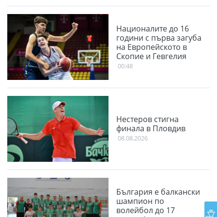
Националите до 16
години с първа загуба
на Европейското в
Скопие и Гевгелия
00:48
Нестеров стигна
финала в Пловдив
08.08.2026
България е балкански
шампион по
волейбол до 17