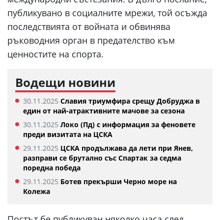
публикувано в социалните мрежи, той осъжда
последствията от войната и обвинява
ръководния орган в предателство към
ценностите на спорта.
Водещи новини
30.11.2025
Славия триумфира срещу Добруджа в
един от най-атрактивните мачове за сезона
30.11.2025
Локо (Пд) с информация за феновете
преди визитата на ЦСКА
29.11.2025
ЦСКА продължава да лети при Янев,
разправи се брутално със Спартак за седма
поредна победа
29.11.2025
Ботев прекърши Черно море на
Колежа
Постът бе публикуван няколко часа след