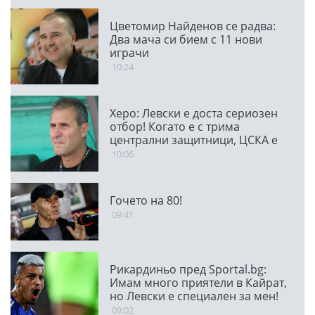
Цветомир Найденов се радва:
Два мача си бием с 11 нови
играчи
10:24
Херо: Левски е доста сериозен
отбор! Когато е с трима
централни защитници, ЦСКА е
много стабилен
10:06
Гочето на 80!
09:41
Рикардиньо пред Sportal.bg:
Имам много приятели в Кайрат,
но Левски е специален за мен!
09:02