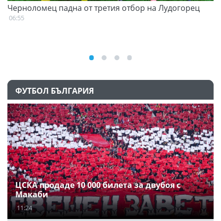
Черноломец падна от третия отбор на Лудогорец
С
н
06:55
07
ФУТБОЛ БЪЛГАРИЯ
ЦСКА продаде 10 000 билета за двубоя с
Макаби
11:24