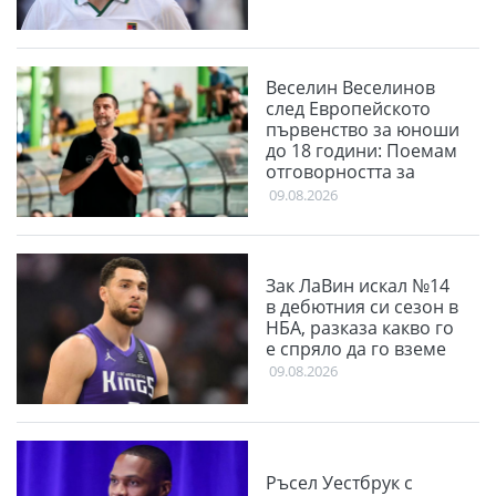
Веселин Веселинов
след Европейското
първенство за юноши
до 18 години: Поемам
отговорността за
нашия неуспех
09.08.2026
Зак ЛаВин искал №14
в дебютния си сезон в
НБА, разказа какво го
е спряло да го вземе
09.08.2026
Ръсел Уестбрук с