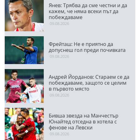
Янев: Трябва да сме честни и да
кажем, че няма всеки път да
побеждаваме
09.08.2026
Фрейташ: Не е приятно да
допуснеш гол преди почивката
09.08.2026
Андрей Йорданов: Стараем се да
побеждаваме, защото се целим
в първото място
09.08.2026
Бивша звезда на Манчестър
Юнайтед отседна в хотела с
фенове на Левски
09.08.2026