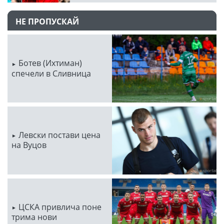
НЕ ПРОПУСКАЙ
Ботев (Ихтиман)
спечели в Сливница
Левски постави цена
на Вуцов
ЦСКА привлича поне
трима нови