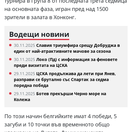
турнира в Група 8 от последната трета седмица
на основната фаза, игран пред над 1500
зрители в залата в Хонконг.
Водещи новини
30.11.2025
Славия триумфира срещу Добруджа в
един от най-атрактивните мачове за сезона
30.11.2025
Локо (Пд) с информация за феновете
преди визитата на ЦСКА
29.11.2025
ЦСКА продължава да лети при Янев,
разправи се брутално със Спартак за седма
поредна победа
29.11.2025
Ботев прекърши Черно море на
Колежа
По този начин белгийките имат 4 победи, 5
загуби и 10 точки във временното общо