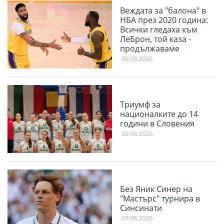
Веждата за "балона" в
НБА през 2020 година:
Всички гледаха към
ЛеБрон, той каза -
продължаваме
09.08.2026
Триумф за
националките до 14
години в Словения
09.08.2026
Без Яник Синер на
"Мастърс" турнира в
Синсинати
09.08.2026