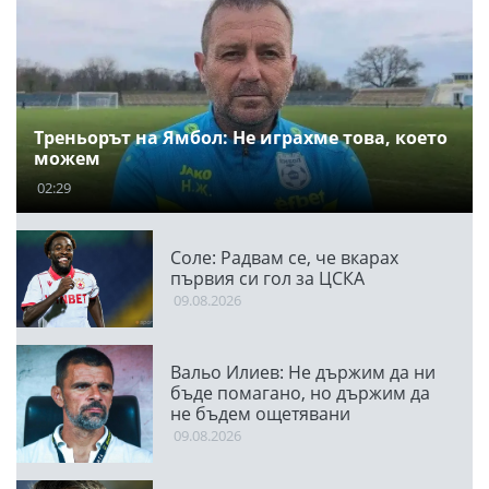
Треньорът на Ямбол: Не играхме това, което
можем
02:29
Соле: Радвам се, че вкарах
първия си гол за ЦСКА
09.08.2026
Вальо Илиев: Не държим да ни
бъде помагано, но държим да
не бъдем ощетявани
09.08.2026