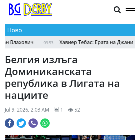
Ново
Бешикташ отправи супер оферта към Душан Вла
05:31
Белгия излъга
Доминиканската
република в Лигата на
нациите
Jul 9, 2026, 2:03 AM
1
52