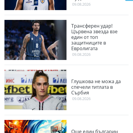
09.08.2026
Трансферен удар!
Цървена звезда взе
един от топ
защитниците в
Евролигата
09.08.2026
Глушкова не можа да
спечели титлата в
Сърбия
09.08.2026
Още един българин