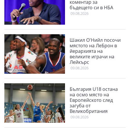
коментар за
бъдещето си в НБА
09.08.2026
Шакил О'Нийл посочи
мястото на ЛеБрон в
йерархията на
великите играчи на
Лейкърс
09.08.2026
България U18 остана
на осмо място на
Европейското след
загуба от
Великобритания
09.08.2026