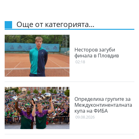
Още от категорията...
Несторов загуби
финала в Пловдив
02:18
Определиха групите за
Междуконтиненталната
купа на ФИБА
09.08.2026