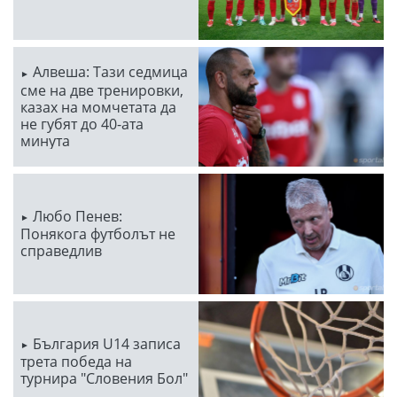
Алвеша: Тази седмица
сме на две тренировки,
казах на момчетата да
не губят до 40-ата
минута
Любо Пенев:
Понякога футболът не
справедлив
България U14 записа
трета победа на
турнира "Словения Бол"