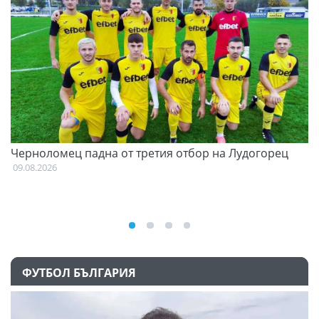
и
Черноломец падна от третия отбор на Лудогорец
О
С
09.08.2026
09
ФУТБОЛ БЪЛГАРИЯ