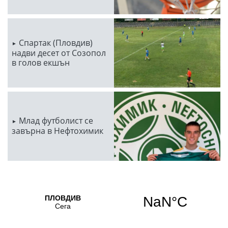
Спартак (Пловдив)
надви десет от Созопол
в голов екшън
Млад футболист се
завърна в Нефтохимик