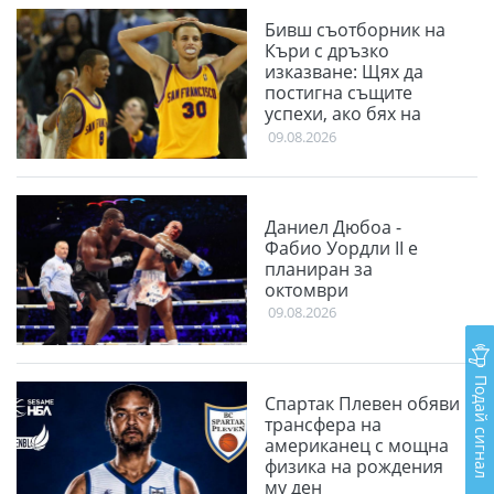
Бивш съотборник на
Къри с дръзко
изказване: Щях да
постигна същите
успехи, ако бях на
мястото на Стеф
09.08.2026
Даниел Дюбоа -
Фабио Уордли II е
планиран за
октомври
09.08.2026
Подай сигнал
Спартак Плевен обяви
трансфера на
американец с мощна
физика на рождения
му ден