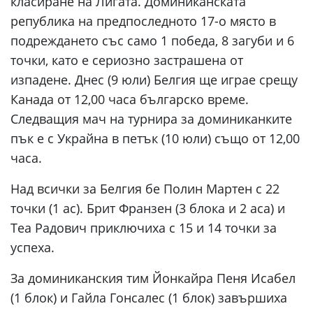
класиране на Лигата. Доминиканската
република на предпоследното 17-о място в
подреждането със само 1 победа, 8 загуби и 6
точки, като е сериозно застрашена от
изпадене. Днес (9 юли) Белгия ще играе срещу
Канада от 12,00 часа българско време.
Следващия мач на турнира за доминиканките
пък е с Украйна в петък (10 юли) също от 12,00
часа.
Над всички за Белгия бе Полин Мартен с 22
точки (1 ас). Брит Франзен (3 блока и 2 аса) и
Теа Радович приключиха с 15 и 14 точки за
успеха.
За доминиканския тим Йонкайра Пеня Исабел
(1 блок) и Гайла Гонсалес (1 блок) завършиха