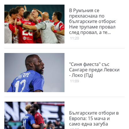
В Румъния се
прехласнаха по
българските отбори:
Ние трупаме провал
след провал, а те...
11:20
"Синя фиеста" със
Сангаре преди Левски
- Локо (Пд)
11:09
Българските отбори в
Европа: 15 мача и
само една загуба