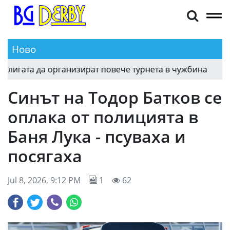
Ново
Байерн призова другите клубове в Бундеслигат
13:50
Синът на Тодор Батков се
оплака от полицията в
Баня Лука - псуваха и
посягаха
Jul 8, 2026, 9:12 PM
1
62