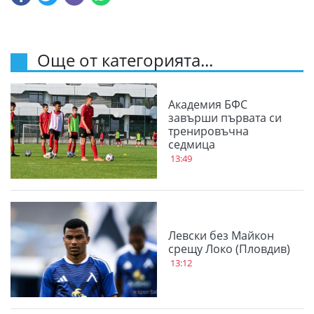
Още от категорията...
Академия БФС
завърши първата си
тренировъчна
седмица
13:49
Левски без Майкон
срещу Локо (Пловдив)
13:12