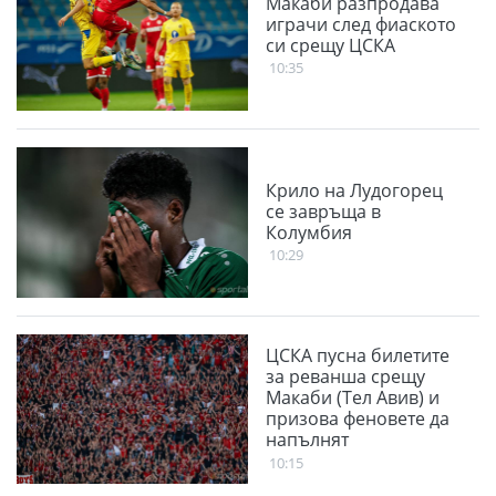
Макаби разпродава
играчи след фиаското
си срещу ЦСКА
10:35
Крило на Лудогорец
се завръща в
Колумбия
10:29
ЦСКА пусна билетите
за реванша срещу
Макаби (Тел Авив) и
призова феновете да
напълнят
Националния стадион
10:15