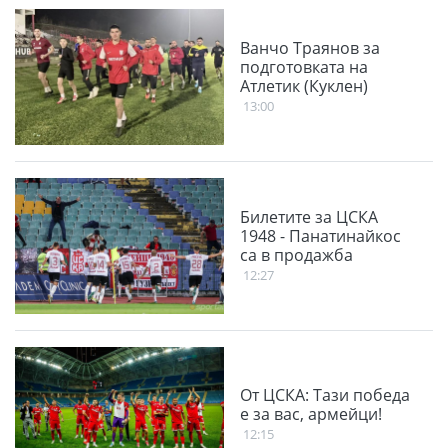
Ванчо Траянов за
подготовката на
Атлетик (Куклен)
13:00
Билетите за ЦСКА
1948 - Панатинайкос
са в продажба
12:27
От ЦСКА: Тази победа
е за вас, армейци!
12:15