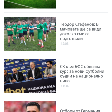
Теодор Стефанов: В
мачовете ще се види
доколко сме се
подготвили
12:03
СК към БФС обявява
курс за нови футболни
съдии на национално
ниво
11:34
Отбори от Германия,