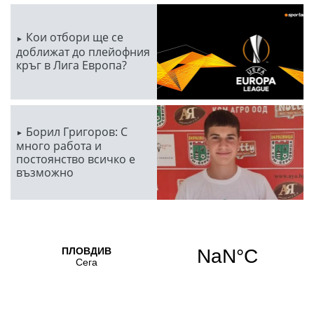
Кои отбори ще се
доближат до плейофния
кръг в Лига Европа?
Борил Григоров: С
много работа и
постоянство всичко е
възможно