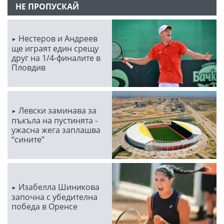
НЕ ПРОПУСКАЙ
Нестеров и Андреев
ще играят един срещу
друг на 1/4-финалите в
Пловдив
Левски заминава за
пъкъла на пустинята -
ужасна жега заплашва
“сините”
Изабелла Шиникова
започна с убедителна
победа в Оренсе