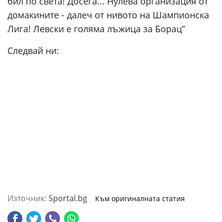
бил по света! Досега... Нулева организация от
домакините - далеч от нивото на Шампионска
Лига! Левски е голяма лъжица за Борац”
Следвай ни:
Източник:
Sportal.bg
Към оригиналната статия