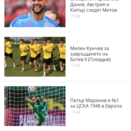
Дания, Австрия и
Кипър следят Митов
11:30
Милен Кунчев за
завръщането на
Ботев II (Пловдив)
11:25
Петър Маринов е №1
за ЦСКА 1948 в Европа
11:24