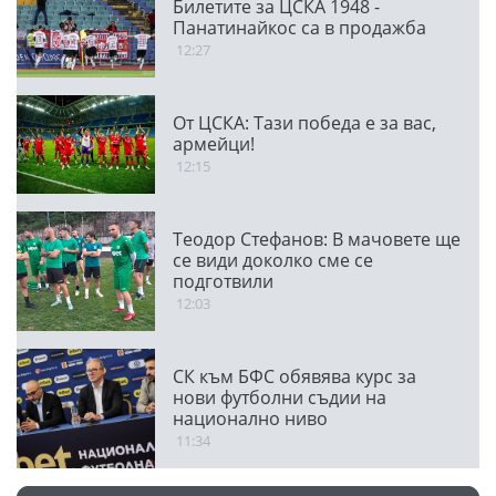
Билетите за ЦСКА 1948 -
Панатинайкос са в продажба
12:27
От ЦСКА: Тази победа е за вас,
армейци!
12:15
Теодор Стефанов: В мачовете ще
се види доколко сме се
подготвили
12:03
СК към БФС обявява курс за
нови футболни съдии на
национално ниво
11:34