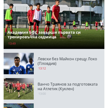
Академия БФС завърши първата си
тренировъчна седмица
13:49
Левски без Майкон срещу Локо
(Пловдив)
13:12
Ванчо Траянов за подготовката
на Атлетик (Куклен)
13:00