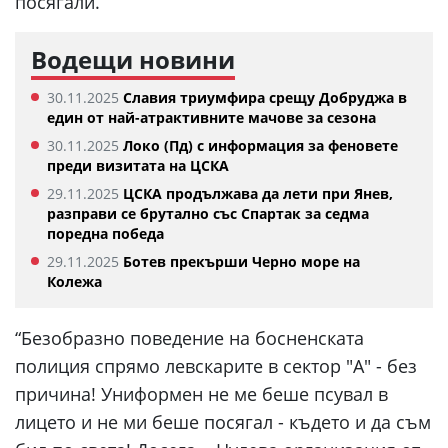
посягали.
Водещи новини
30.11.2025
Славия триумфира срещу Добруджа в
един от най-атрактивните мачове за сезона
30.11.2025
Локо (Пд) с информация за феновете
преди визитата на ЦСКА
29.11.2025
ЦСКА продължава да лети при Янев,
разправи се брутално със Спартак за седма
поредна победа
29.11.2025
Ботев прекърши Черно море на
Колежа
“Безобразно поведение на босненската
полиция спрямо левскарите в сектор "А" - без
причина! Униформен не ме беше псувал в
лицето и не ми беше посягал - където и да съм