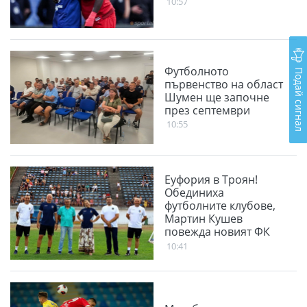
10:57
Футболното
Подай сигнал
първенство на област
Шумен ще започне
през септември
10:55
Еуфория в Троян!
Обединиха
футболните клубове,
Мартин Кушев
повежда новият ФК
Чавдар
10:41