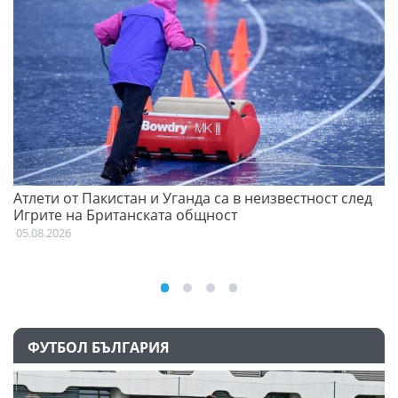
Атлети от Пакистан и Уганда са в неизвестност след
С
Игрите на Британската общност
н
05.08.2026
03
ФУТБОЛ БЪЛГАРИЯ