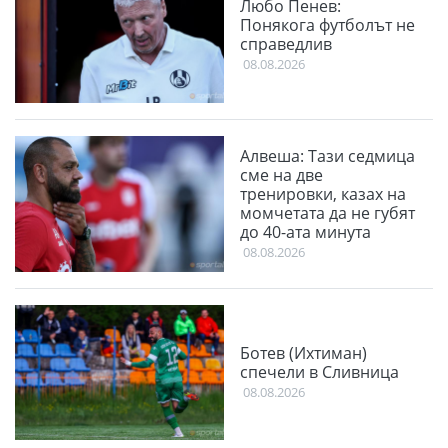
Любо Пенев:
Понякога футболът не
справедлив
08.08.2026
Алвеша: Тази седмица
сме на две
тренировки, казах на
момчетата да не губят
до 40-ата минута
08.08.2026
Ботев (Ихтиман)
спечели в Сливница
08.08.2026