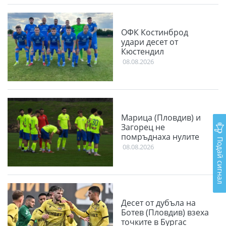
ОФК Костинброд
удари десет от
Кюстендил
08.08.2026
Марица (Пловдив) и
Загорец не
помръднаха нулите
Подай сигнал
08.08.2026
Десет от дубъла на
Ботев (Пловдив) взеха
точките в Бургас