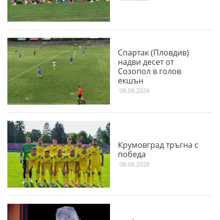
Спартак (Пловдив)
надви десет от
Созопол в голов
екшън
08.08.2026
Крумовград тръгна с
победа
08.08.2026