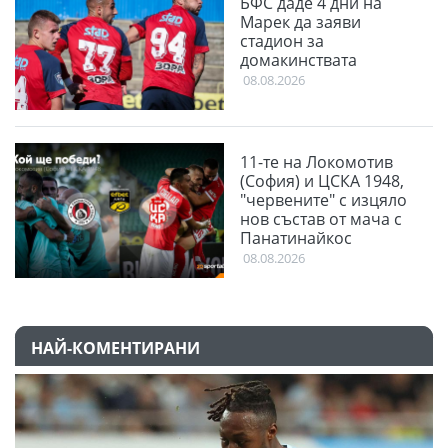
БФС даде 4 дни на
Марек да заяви
стадион за
домакинствата
08.08.2026
11-те на Локомотив
(София) и ЦСКА 1948,
"червените" с изцяло
нов състав от мача с
Панатинайкос
08.08.2026
НАЙ-КОМЕНТИРАНИ