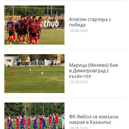
Атлетик стартира с
победа
08.08.2026
Марица (Милево) бие
в Димитровград с
късен гол
08.08.2026
ФК Ямбол се измъкна
накрая в Казанлък
08.08.2026