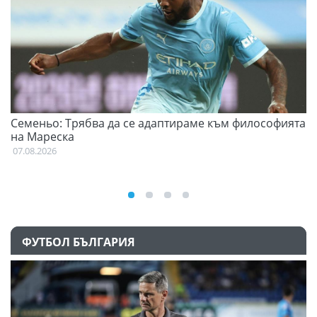
Семеньо: Трябва да се адаптираме към философията
Ф
на Мареска
07
07.08.2026
ФУТБОЛ БЪЛГАРИЯ