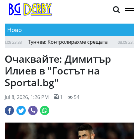
Ново
Тунчев: Контролирахме срещата
Ка
8 23:33
08.08 23:22
Очаквайте: Димитър
Илиев в "Гостът на
Sportal.bg"
Jul 8, 2026, 1:26 PM
1
54