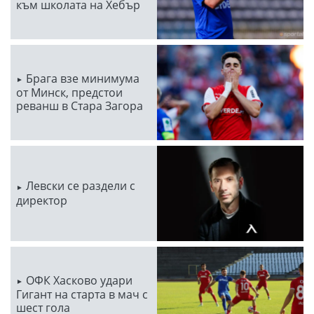
към школата на Хебър
Брага взе минимума
от Минск, предстои
реванш в Стара Загора
Левски се раздели с
директор
ОФК Хасково удари
Гигант на старта в мач с
шест гола