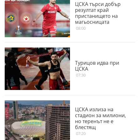
ЦСКА търси добър
резултат край
пристанището на
магьосницата
08:00
Турицов идва при
ЦСКА
07:30
ЦСКА излиза на
стадион за милиони,
но теренът не е
блестящ
07:20