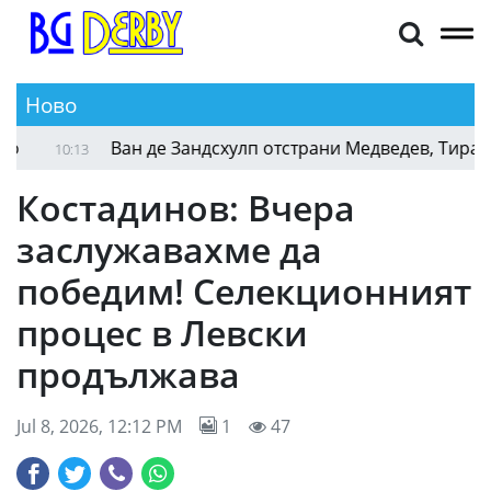
Ново
Гоф, Осака и Андреева с победи в Торонто
10:22
1
Костадинов: Вчера
заслужавахме да
победим! Селекционният
процес в Левски
продължава
Jul 8, 2026, 12:12 PM
1
47