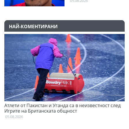
05.08.2026
НАЙ-КОМЕНТИРАНИ
Атлети от Пакистан и Уганда са в неизвестност след
Д
Игрите на Британската общност
05
05.08.2026