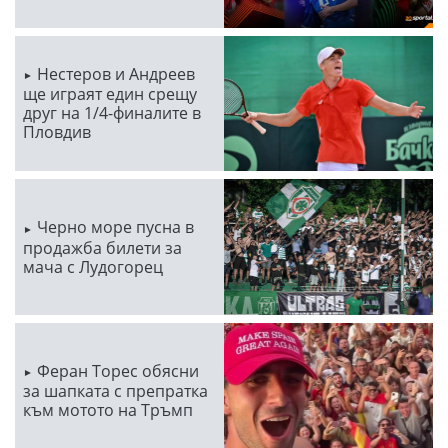
Нестеров и Андреев
ще играят един срещу
друг на 1/4-финалите в
Пловдив
Черно море пусна в
продажба билети за
мача с Лудогорец
Феран Торес обясни
за шапката с препратка
към мотото на Тръмп