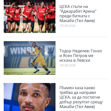
ЦСКА стъпи на
"Аджарабет Арена"
преди битката с
Макаби (Тел Авив)
05.08.2026
Тодор Неделев: Гонзо
и Ясен Петров ме
искаха в Левски
05.08.2026
Гбамен каза какво
трябва да направи
ЦСКА, за да постигне
добър резултат срещу
Макаби (Тел Авив)