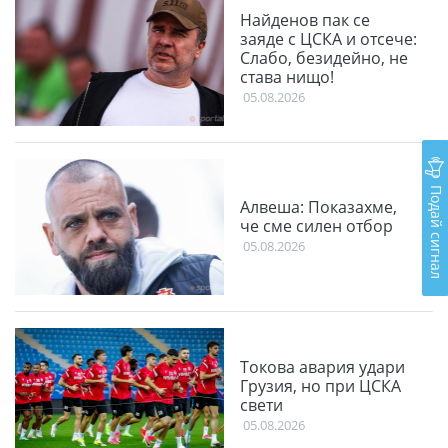
Найденов пак се
заяде с ЦСКА и отсече:
Слабо, безидейно, не
става нищо!
05.08.2026
Подай сигнал
Алвеша: Показахме,
че сме силен отбор
05.08.2026
Токова авария удари
Грузия, но при ЦСКА
свети
05.08.2026