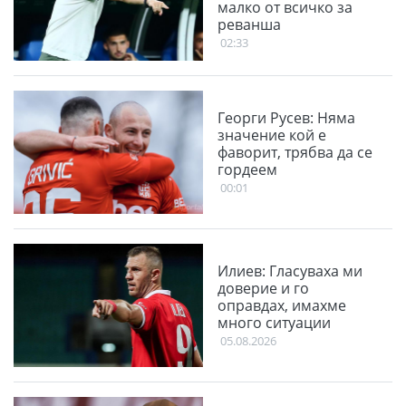
малко от всичко за
реванша
02:33
Георги Русев: Няма
значение кой е
фаворит, трябва да се
гордеем
00:01
Илиев: Гласуваха ми
доверие и го
оправдах, имахме
много ситуации
05.08.2026