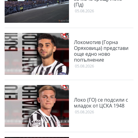
(Пд)
05.08.2026
Локомотив (Горна
Оряховица) представи
още едно ново
попълнение
05.08.2026
Локо (ГО) се подсили с
младок от ЦСКА 1948
05.08.2026