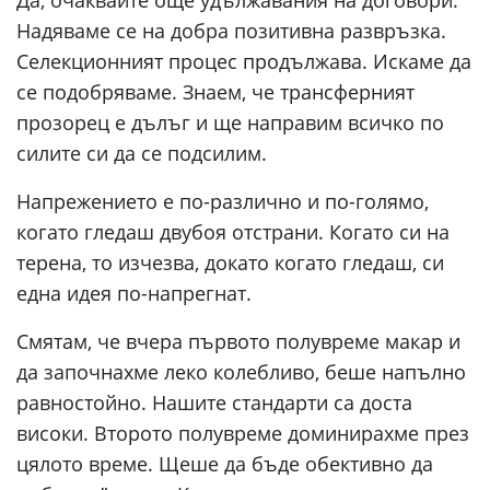
Да, очаквайте още удължавания на договори.
Надяваме се на добра позитивна развръзка.
Селекционният процес продължава. Искаме да
се подобряваме. Знаем, че трансферният
прозорец е дълъг и ще направим всичко по
силите си да се подсилим.
Напрежението е по-различно и по-голямо,
когато гледаш двубоя отстрани. Когато си на
терена, то изчезва, докато когато гледаш, си
една идея по-напрегнат.
Смятам, че вчера първото полувреме макар и
да започнахме леко колебливо, беше напълно
равностойно. Нашите стандарти са доста
високи. Второто полувреме доминирахме през
цялото време. Щеше да бъде обективно да