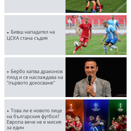
Бивш нападател на
ЦСКА стана съдия
Бербо хапва драконов
плод и се наслаждава на
"първото докосване"
Това ли е новото лице
на българския футбол?
Европа вече не е мисия
за един