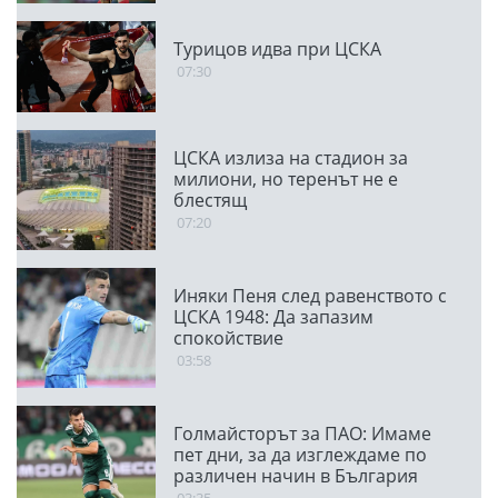
Турицов идва при ЦСКА
07:30
ЦСКА излиза на стадион за
милиони, но теренът не е
блестящ
07:20
Иняки Пеня след равенството с
ЦСКА 1948: Да запазим
спокойствие
03:58
Голмайсторът за ПАО: Имаме
пет дни, за да изглеждаме по
различен начин в България
03:35