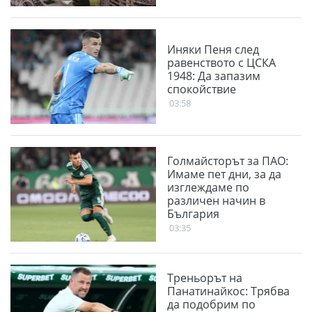
Иняки Пеня след
равенството с ЦСКА
1948: Да запазим
спокойствие
03:58
Голмайсторът за ПАО:
Имаме пет дни, за да
изглеждаме по
различен начин в
България
03:35
Треньорът на
Панатинайкос: Трябва
да подобрим по