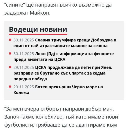
“сините” ще направят всичко възможно да
задържат Майкон.
Водещи новини
30.11.2025
Славия триумфира срещу Добруджа в
един от най-атрактивните мачове за сезона
30.11.2025
Локо (Пд) с информация за феновете
преди визитата на ЦСКА
29.11.2025
ЦСКА продължава да лети при Янев,
разправи се брутално със Спартак за седма
поредна победа
29.11.2025
Ботев прекърши Черно море на
Колежа
“За мен вчера отборът направи добър мач.
Започнахме колебливо, тъй като имаме нови
футболисти, трябваше да се адаптираме към