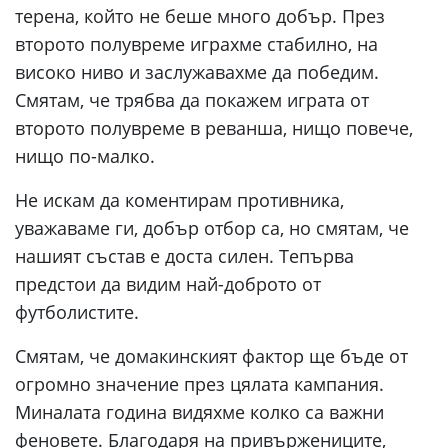
терена, който не беше много добър. През
второто полувреме играхме стабилно, на
високо ниво и заслужавахме да победим.
Смятам, че трябва да покажем играта от
второто полувреме в реванша, нищо повече,
нищо по-малко.
Не искам да коментирам противника,
уважаваме ги, добър отбор са, но смятам, че
нашият състав е доста силен. Тепърва
предстои да видим най-доброто от
футболистите.
Смятам, че домакинският фактор ще бъде от
огромно значение през цялата кампания.
Миналата година видяхме колко са важни
феновете. Благодаря на привържениците,