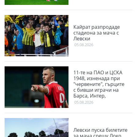
Кайрат разпродаде
стадиона за мача с
Левски
05.08.2026
11-те на ПАО и ЦСКА
1948, изненада при
"червените", гърците
с бивши играчи на
Барса, Интер,
Ливърпул и Ман
05.08.2026
Юнайтед
Левски пуска билетите
за мача срещу Локо