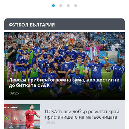
ФУТБОЛ БЪЛГАРИЯ
Левски прибира огромна сума, ако достигне
до битката с АЕК
09:26
ЦСКА търси добър резултат край
пристанището на магьосницата
08:00