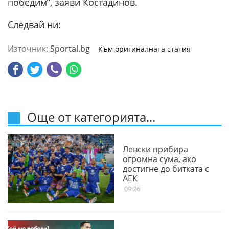
победим”, заяви Костадинов.
Следвай ни:
Източник:
Sportal.bg
Към оригиналната статия
Още от категорията...
Левски прибира
огромна сума, ако
достигне до битката с
АЕК
09:26