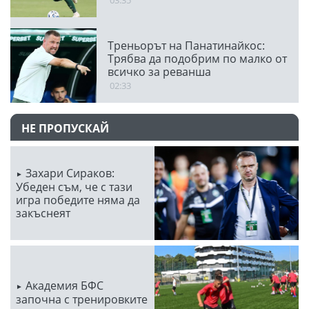
Треньорът на Панатинайкос:
Трябва да подобрим по малко от
всичко за реванша
02:33
НЕ ПРОПУСКАЙ
Захари Сираков:
Убеден съм, че с тази
игра победите няма да
закъснеят
Академия БФС
започна с тренировките