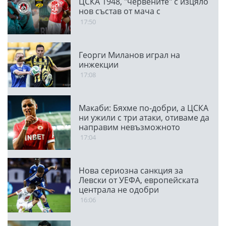
ЦСКА 1948, "червените" с изцяло
нов състав от мача с
Панатинайкос
17:50
Георги Миланов играл на
инжекции
17:08
Макаби: Бяхме по-добри, а ЦСКА
ни ужили с три атаки, отиваме да
направим невъзможното
17:04
Нова сериозна санкция за
Левски от УЕФА, европейската
централа не одобри
транспарант
16:06