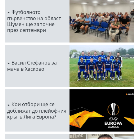
Футболното
първенство на област
Шумен ще започне
през септември
Васил Стефанов за
мача в Хасково
Кои отбори ще се
доближат до плейофния
кръг в Лига Европа?