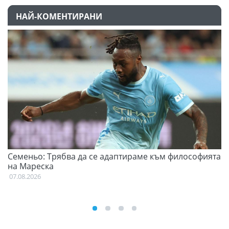
НАЙ-КОМЕНТИРАНИ
Семеньо: Трябва да се адаптираме към философията
Ф
на Мареска
07
07.08.2026