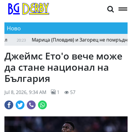
Ново
ОФК Костинброд удари десет от Кюстендил
20:39
Джеймс Ето'о вече може
да стане национал на
България
Jul 8, 2026, 9:34 AM
1
57