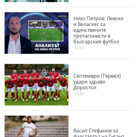
Нико Петров: Левски
и Веласкес са
единствените
протагонисти в
българския футбол
14:13
Септември (Тервел)
удари здраво
Доростол
13:33
Васил Стефанов за
фалстартът на Гигант