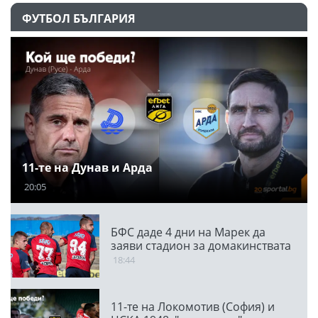
ФУТБОЛ БЪЛГАРИЯ
11-те на Дунав и Арда
20:05
БФС даде 4 дни на Марек да
заяви стадион за домакинствата
18:44
11-те на Локомотив (София) и