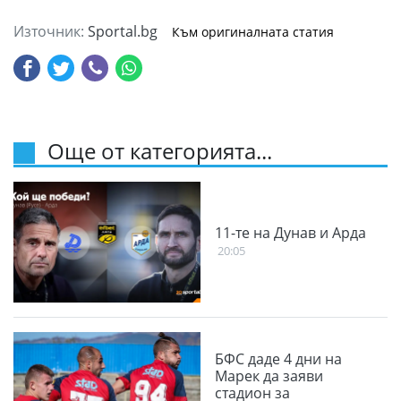
Източник:
Sportal.bg
Към оригиналната статия
Още от категорията...
11-те на Дунав и Арда
20:05
БФС даде 4 дни на
Марек да заяви
стадион за