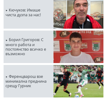
Кючуков: Имаше
чиста дузпа за нас!
Борил Григоров: С
много работа и
постоянство всичко е
възможно
Ференцварош взе
минимална преднина
срещу Гурник