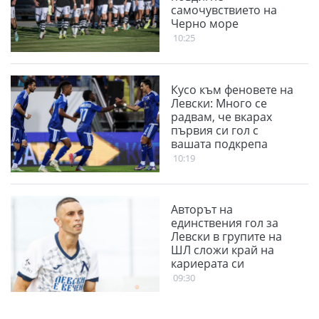
самочувствието на
Черно море
10:25
Кусо към феновете на
Левски: Много се
радвам, че вкарах
първия си гол с
вашата подкрепа
10:19
Авторът на
единствения гол за
Левски в групите на
ШЛ сложи край на
кариерата си
09:30