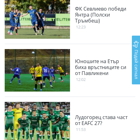
ФК Севлиево победи
Янтра (Полски
Тръмбеш)
12:23
Подай сигнал
Юношите на Етър
биха връстниците си
от Павликени
12:02
Лудогорец става част
от EAFC 27?
11:53