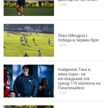
12:59
Локо (Мездра) с
победа в Червен бряг
12:43
Найденов: Така е,
няма пари - не
изглеждахме зле
срещу 110 милиона на
Панатинайкос
12:32