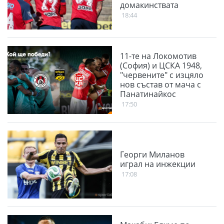
домакинствата
18:44
11-те на Локомотив
(София) и ЦСКА 1948,
"червените" с изцяло
нов състав от мача с
Панатинайкос
17:50
Георги Миланов
играл на инжекции
17:08