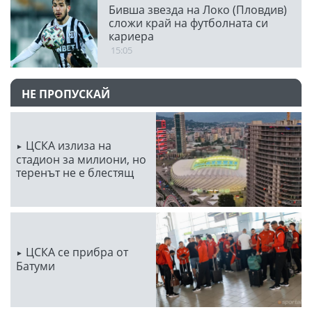
Бивша звезда на Локо (Пловдив)
сложи край на футболната си
кариера
15:05
НЕ ПРОПУСКАЙ
ЦСКА излиза на
стадион за милиони, но
теренът не е блестящ
ЦСКА се прибра от
Батуми