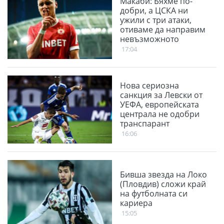
Макаби: Бяхме по-
добри, а ЦСКА ни
ужили с три атаки,
отиваме да направим
невъзможното
17:04
Нова сериозна
санкция за Левски от
УЕФА, европейската
централа не одобри
транспарант
16:06
Бивша звезда на Локо
(Пловдив) сложи край
на футболната си
кариера
15:05