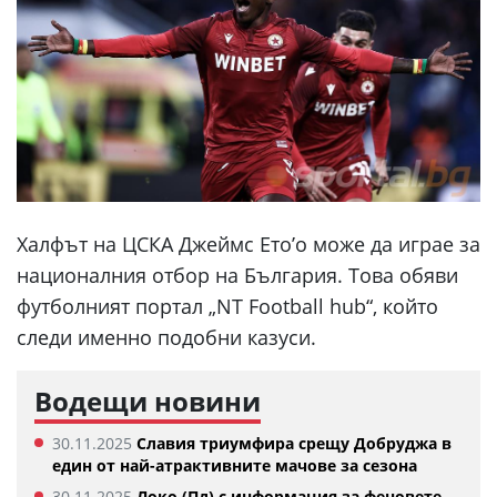
Халфът на ЦСКА Джеймс Ето’о може да играе за
националния отбор на България. Това обяви
футболният портал „NT Football hub“, който
следи именно подобни казуси.
Водещи новини
30.11.2025
Славия триумфира срещу Добруджа в
един от най-атрактивните мачове за сезона
30.11.2025
Локо (Пд) с информация за феновете