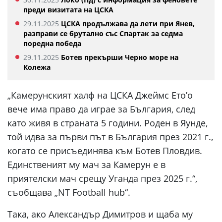
преди визитата на ЦСКА
29.11.2025
ЦСКА продължава да лети при Янев,
разправи се брутално със Спартак за седма
поредна победа
29.11.2025
Ботев прекърши Черно море на
Колежа
„Камерунският халф на ЦСКА Джеймс Eтo’o
вече има право да играе за България, след
като живя в страната 5 години. Роден в Яунде,
той идва за първи път в България през 2021 г.,
когато се присъединява към Ботев Пловдив.
Единственият му мач за Камерун е в
приятелски мач срещу Уганда през 2025 г.“,
съобщава „NТ Football hub“.
Така, ако Александър Димитров и щаба му