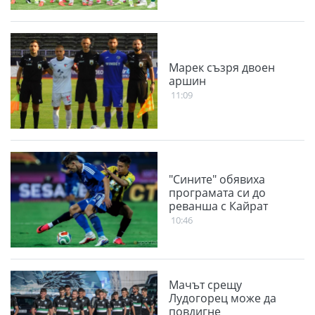
Марек съзря двоен
аршин
11:09
"Сините" обявиха
програмата си до
реванша с Кайрат
10:46
Мачът срещу
Лудогорец може да
повдигне