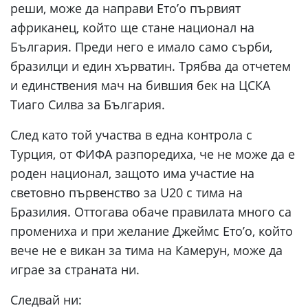
реши, може да направи Ето’о първият
африканец, който ще стане национал на
България. Преди него е имало само сърби,
бразилци и един хърватин. Трябва да отчетем
и единствения мач на бившия бек на ЦСКА
Тиаго Силва за България.
След като той участва в една контрола с
Турция, от ФИФА разпоредиха, че не може да е
роден национал, защото има участие на
световно първенство за U20 с тима на
Бразилия. Оттогава обаче правилата много са
промениха и при желание Джеймс Eтo’o, който
вече не е викан за тима на Камерун, може да
играе за страната ни.
Следвай ни: