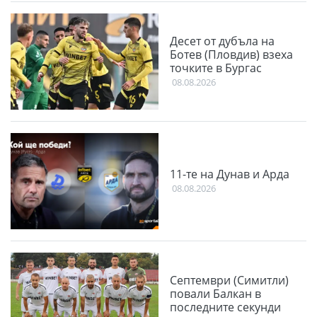
Десет от дубъла на
Ботев (Пловдив) взеха
точките в Бургас
08.08.2026
11-те на Дунав и Арда
08.08.2026
Септември (Симитли)
повали Балкан в
последните секунди