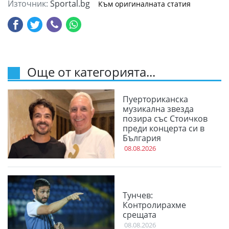
Източник:
Sportal.bg
Към оригиналната статия
Още от категорията...
Пуерториканска
музикална звезда
позира със Стоичков
преди концерта си в
България
08.08.2026
Тунчев:
Контролирахме
срещата
08.08.2026