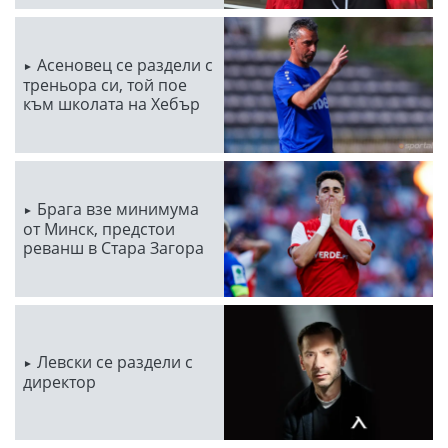
Асеновец се раздели с
треньора си, той пое
към школата на Хебър
Брага взе минимума
от Минск, предстои
реванш в Стара Загора
Левски се раздели с
директор