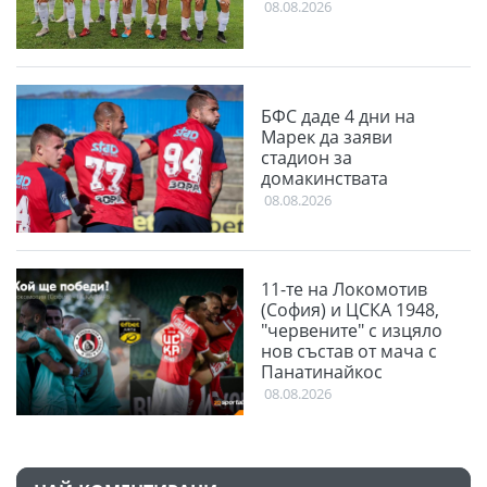
08.08.2026
БФС даде 4 дни на
Марек да заяви
стадион за
домакинствата
08.08.2026
11-те на Локомотив
(София) и ЦСКА 1948,
"червените" с изцяло
нов състав от мача с
Панатинайкос
08.08.2026