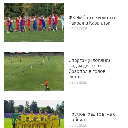
ФК Ямбол се измъкна
накрая в Казанлък
08.08.2026
Спартак (Пловдив)
надви десет от
Созопол в голов
екшън
08.08.2026
Крумовград тръгна с
победа
08.08.2026