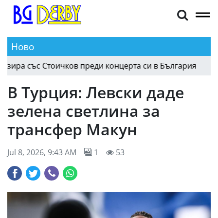
Ново
Пуерториканска музикална звезда позира с
08.08 23:58
В Турция: Левски даде
зелена светлина за
трансфер Макун
Jul 8, 2026, 9:43 AM
1
53