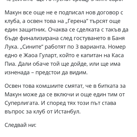
Макун все още не е подписал нов договор с
клуба, а освен това на „Герена“ търсят още
един защитник. Очаква се сделката с такъв да
бъде финализирана след гостуването в Баня
Лука. „Сините“ работят по 3 варианта. Номер
едно е Жаоа Гуларт, който е капитан на Каса
Пиа. Дали обаче той ще дойде, или ще има
изненада – предстои да видим.
Освен това комшиите смятат, че в битката за
Макун може да се включи и още един тим от
Суперлигата. И според тях този път става
въпрос за клуб от Истанбул.
Следвай ни: