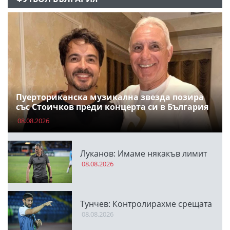
Пуерториканска музикална звезда позира
със Стоичков преди концерта си в България
08.08.2026
Луканов: Имаме някакъв лимит
08.08.2026
Тунчев: Контролирахме срещата
08.08.2026