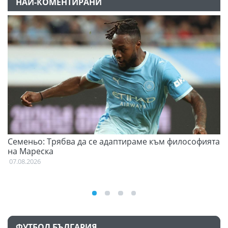
НАЙ-КОМЕНТИРАНИ
Семеньо: Трябва да се адаптираме към философията
Ф
на Мареска
07
07.08.2026
ФУТБОЛ БЪЛГАРИЯ