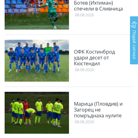
Ботев (Ихтиман)
спечели в Сливница
08.08.2026
Подай сигнал
ОФК Костинброд
удари десет от
Кюстендил
08.08.2026
Марица (Пловдив) и
Загорец не
помръднаха нулите
08.08.2026