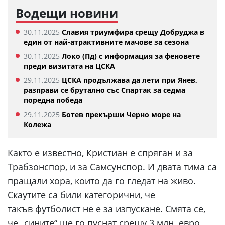
Водещи новини
30.11.2025
Славия триумфира срещу Добруджа в
един от най-атрактивните мачове за сезона
30.11.2025
Локо (Пд) с информация за феновете
преди визитата на ЦСКА
29.11.2025
ЦСКА продължава да лети при Янев,
разправи се брутално със Спартак за седма
поредна победа
29.11.2025
Ботев прекърши Черно море на
Колежа
Както е известно, Кристиан е спряган и за
Трабзонспор, и за Самсунспор. И двата тима са
пращали хора, които да го гледат на живо.
Скаутите са били категорични, че
такъв футболист не е за изпускане. Смята се,
че „сините“ ще го пуснат срещу 3 млн. евро.