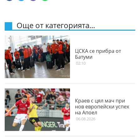
Още от категорията...
ЦСКА се прибра от
Батуми
02:10
Краев с цял мач при
нов европейски успех
на Апоел
06.08.2026