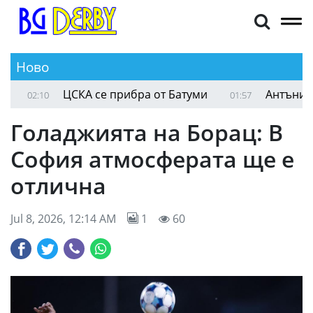
Ново
ЦСКА се прибра от Батуми
Антъни Гено
02:10
01:57
Голаджията на Борац: В
София атмосферата ще е
отлична
Jul 8, 2026, 12:14 AM
1
60