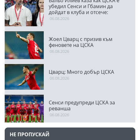
Вальо Илиев каза как ЦСКА е
убедил Сенси и Гбамин да
дойдат в клуба и отсече:
Направихме изключителен
06.08.2026
двубой
Жоел Цварц с призив към
феновете на ЦСКА
06.08.2026
Цварц: Много добър ЦСКА
06.08.2026
Сенси предупреди ЦСКА за
реванша
06.08.2026
НЕ ПРОПУСКАЙ