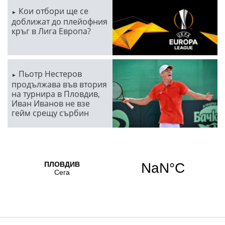
Кои отбори ще се
доближат до плейофния
кръг в Лига Европа?
Пьотр Нестеров
продължава във втория
на турнира в Пловдив,
Иван Иванов не взе
гейм срещу сърбин