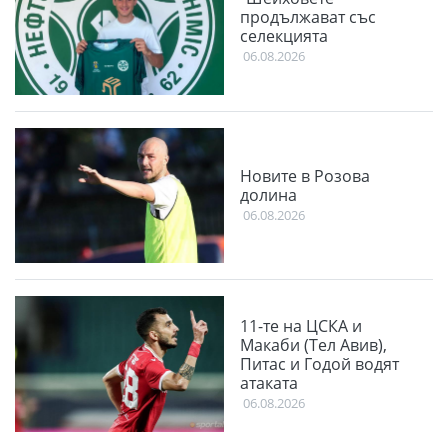
продължават със
селекцията
06.08.2026
Новите в Розова
долина
06.08.2026
11-те на ЦСКА и
Макаби (Тел Авив),
Питас и Годой водят
атаката
06.08.2026