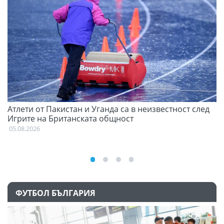
Атлети от Пакистан и Уганда са в неизвестност след
Д
Игрите на Британската общност
05
05.08.2026
ФУТБОЛ БЪЛГАРИЯ