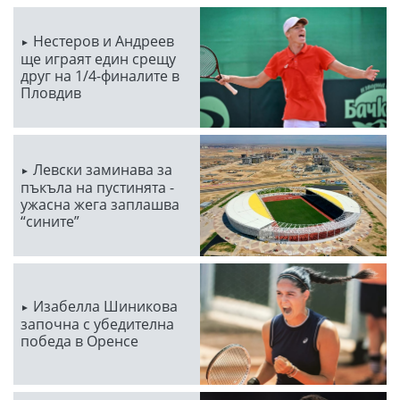
Нестеров и Андреев
ще играят един срещу
друг на 1/4-финалите в
Пловдив
Левски заминава за
пъкъла на пустинята -
ужасна жега заплашва
“сините”
Изабелла Шиникова
започна с убедителна
победа в Оренсе