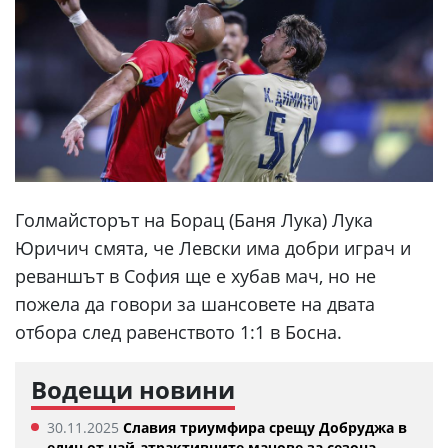
Голмайсторът на Борац (Баня Лука) Лука
Юричич смята, че Левски има добри играч и
реваншът в София ще е хубав мач, но не
пожела да говори за шансовете на двата
отбора след равенството 1:1 в Босна.
Водещи новини
30.11.2025
Славия триумфира срещу Добруджа в
един от най-атрактивните мачове за сезона