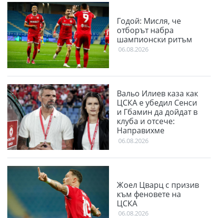
Годой: Мисля, че
отборът набра
шампионски ритъм
06.08.2026
Вальо Илиев каза как
ЦСКА е убедил Сенси
и Гбамин да дойдат в
клуба и отсече:
Направихме
изключителен двубой
06.08.2026
Жоел Цварц с призив
към феновете на
ЦСКА
06.08.2026