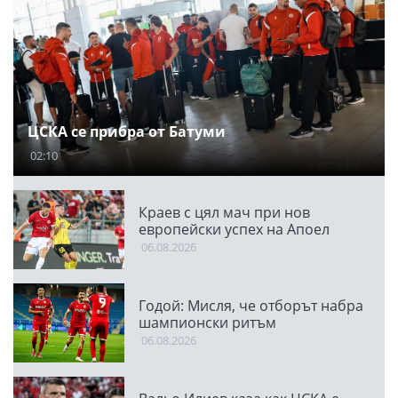
ЦСКА се прибра от Батуми
02:10
Краев с цял мач при нов
европейски успех на Апоел
06.08.2026
Годой: Мисля, че отборът набра
шампионски ритъм
06.08.2026