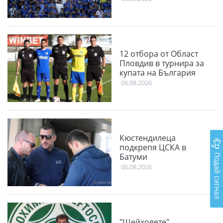
12 отбора от Област
Пловдив в турнира за
купата на България
06.08.2026
Кюстендилеца
подкрепя ЦСКА в
Подай сигнал
Батуми
06.08.2026
"Шейховете"