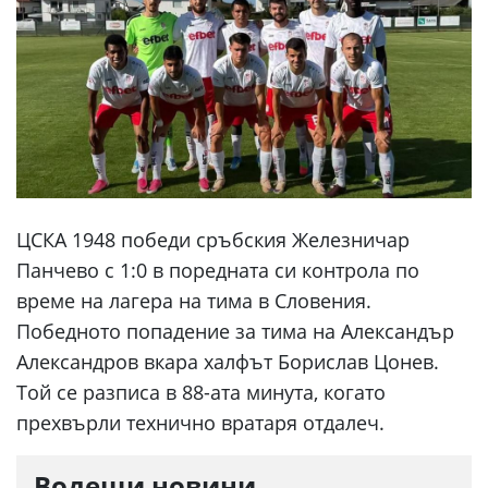
ЦСКА 1948 победи сръбския Железничар
Панчево с 1:0 в поредната си контрола по
време на лагера на тима в Словения.
Победното попадение за тима на Александър
Александров вкара халфът Борислав Цонев.
Той се разписа в 88-ата минута, когато
прехвърли технично вратаря отдалеч.
Водещи новини