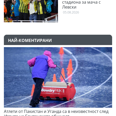
стадиона за мача с
Левски
05.08.2026
НАЙ-КОМЕНТИРАНИ
Атлети от Пакистан и Уганда са в неизвестност след
Д