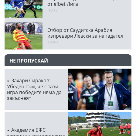
от efbet Лига
10:17
Отбор от Саудитска Арабия
изпревари Левски за нападател
09:43
НЕ ПРОПУСКАЙ
Захари Сираков:
Убеден съм, че с тази
игра победите няма да
закъснеят
Академия БФС
започна с тренировките