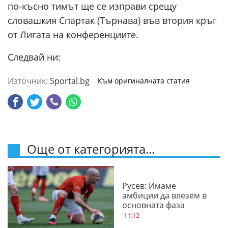
по-късно тимът ще се изправи срещу
словашкия Спартак (Търнава) във втория кръг
от Лигата на конференциите.
Следвай ни:
Източник:
Sportal.bg
Към оригиналната статия
Още от категорията...
Русев: Имаме
амбиции да влезем в
основната фаза
11:12