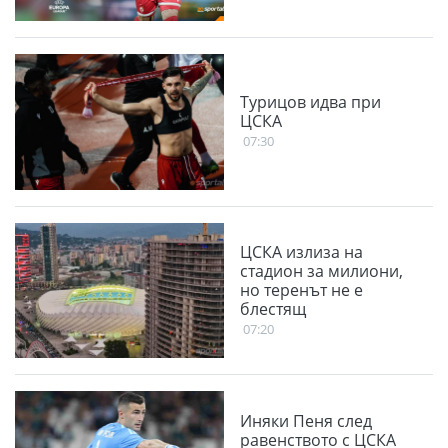
Турицов идва при
ЦСКА
07:30
ЦСКА излиза на
стадион за милиони,
но теренът не е
блестящ
07:20
Иняки Пеня след
равенството с ЦСКА