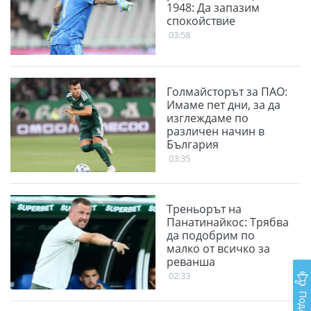
1948: Да запазим
спокойствие
03:58
Голмайсторът за ПАО:
Имаме пет дни, за да
изглеждаме по
различен начин в
България
03:35
Треньорът на
Панатинайкос: Трябва
да подобрим по
малко от всичко за
реванша
02:33