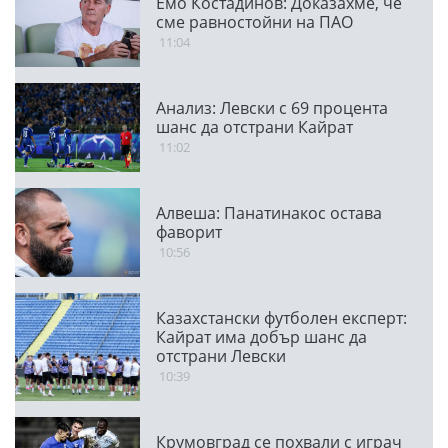
Емо Костадинов: Доказахме, че
сме равностойни на ПАО
11:04
Анализ: Левски с 69 процента
шанс да отстрани Кайрат
11:02
Алвеша: Панатинакос остава
фаворит
10:56
Казахстански футболен експерт:
Кайрат има добър шанс да
отстрани Левски
10:39
Крумовград се похвали с играч