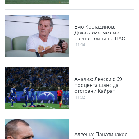
Емо Костадинов:
Доказахме, че сме
равностойни на ПАО
11:04
Анализ: Левски с 69
процента шанс да
отстрани Кайрат
11:02
Алвеша: Панатинакос