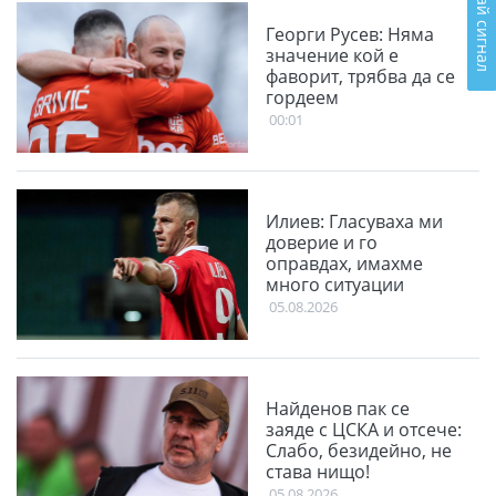
Подай сигнал
Георги Русев: Няма
значение кой е
фаворит, трябва да се
гордеем
00:01
Илиев: Гласуваха ми
доверие и го
оправдах, имахме
много ситуации
05.08.2026
Найденов пак се
заяде с ЦСКА и отсече:
Слабо, безидейно, не
става нищо!
05.08.2026