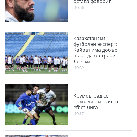
остава фаворит
10:56
Казахстански
футболен експерт:
Кайрат има добър
шанс да отстрани
Левски
10:39
Крумовград се
похвали с играч от
efbet Лига
10:17