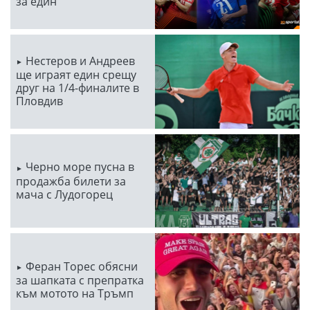
за един
Нестеров и Андреев
ще играят един срещу
друг на 1/4-финалите в
Пловдив
Черно море пусна в
продажба билети за
мача с Лудогорец
Феран Торес обясни
за шапката с препратка
към мотото на Тръмп