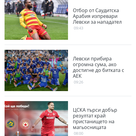
Отбор от Саудитска
Арабия изпревари
Левски за нападател
09:43
Левски прибира
огромна сума, ако
достигне до битката с
АЕК
09:26
ЦСКА търси добър
резултат край
пристанището на
магьосницата
08:00