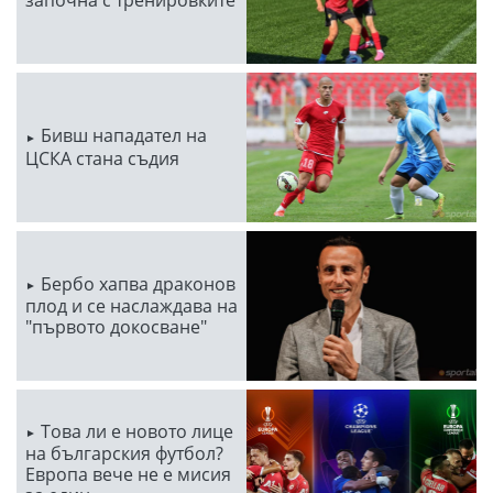
Бивш нападател на
ЦСКА стана съдия
Бербо хапва драконов
плод и се наслаждава на
"първото докосване"
Това ли е новото лице
на българския футбол?
Европа вече не е мисия