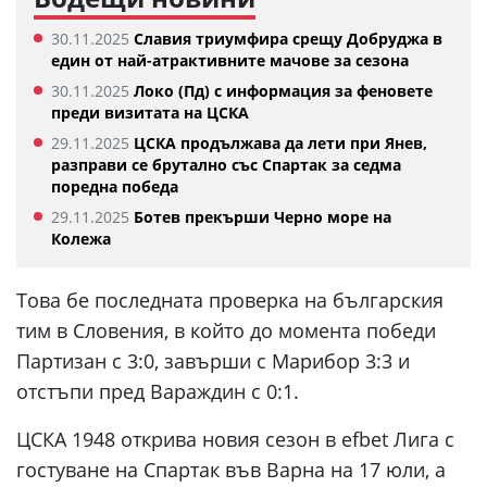
30.11.2025
Славия триумфира срещу Добруджа в
един от най-атрактивните мачове за сезона
30.11.2025
Локо (Пд) с информация за феновете
преди визитата на ЦСКА
29.11.2025
ЦСКА продължава да лети при Янев,
разправи се брутално със Спартак за седма
поредна победа
29.11.2025
Ботев прекърши Черно море на
Колежа
Това бе последната проверка на българския
тим в Словения, в който до момента победи
Партизан с 3:0, завърши с Марибор 3:3 и
отстъпи пред Вараждин с 0:1.
ЦСКА 1948 открива новия сезон в efbet Лига с
гостуване на Спартак във Варна на 17 юли, а