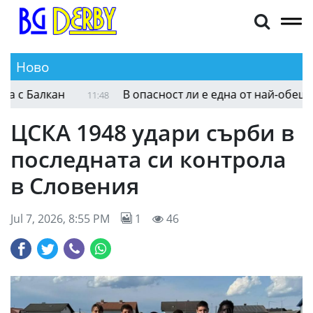
Ново
Алекс Симеонов и Тадж Грийн се разделиха с Ба
11:56
ЦСКА 1948 удари сърби в
последната си контрола
в Словения
Jul 7, 2026, 8:55 PM
1
46