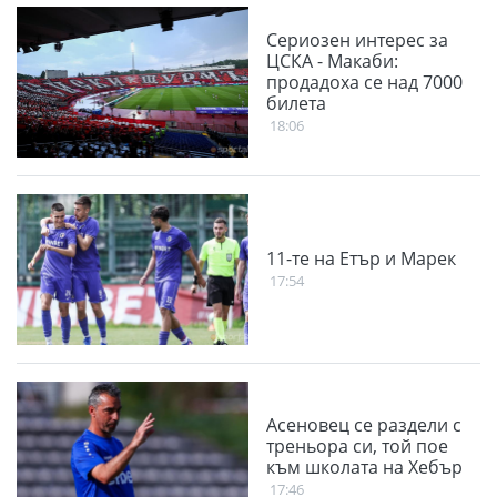
Сериозен интерес за
ЦСКА - Макаби:
продадоха се над 7000
билета
18:06
11-те на Етър и Марек
17:54
Асеновец се раздели с
треньора си, той пое
към школата на Хебър
17:46