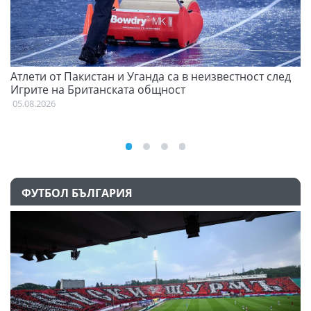
Атлети от Пакистан и Уганда са в неизвестност след
С
Игрите на Британската общност
н
05.08.2026
03
ФУТБОЛ БЪЛГАРИЯ