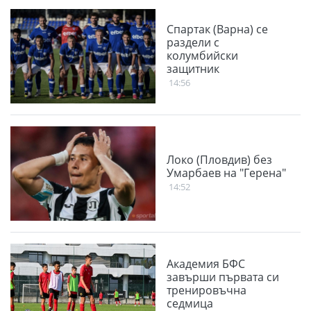
Спартак (Варна) се
раздели с
колумбийски
защитник
14:56
Локо (Пловдив) без
Умарбаев на "Герена"
14:52
Академия БФС
завърши първата си
тренировъчна
седмица