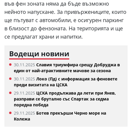
във фен зоната няма да бъде възможно
нейното напускане. За привържениците, които
ще пътуват с автомобили, е осигурен паркинг
в близост до фензоната. На територията и ще
се предлагат храни и напитки.
Водещи новини
30.11.2025
Славия триумфира срещу Добруджа в
един от най-атрактивните мачове за сезона
30.11.2025
Локо (Пд) с информация за феновете
преди визитата на ЦСКА
29.11.2025
ЦСКА продължава да лети при Янев,
разправи се брутално със Спартак за седма
поредна победа
29.11.2025
Ботев прекърши Черно море на
Колежа