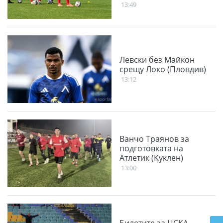
13:49
Левски без Майкон
срещу Локо (Пловдив)
13:12
Ванчо Траянов за
подготовката на
Атлетик (Куклен)
13:00
Билетите за ЦСКА