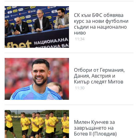
СК към БФС обявява
курс за нови футболни
съдии на национално
ниво
11:34
Отбори от Германия,
Дания, Австрия и
Кипър следят Митов
11:30
Милен Кунчев за
завръщането на
Ботев II (Пловдив)