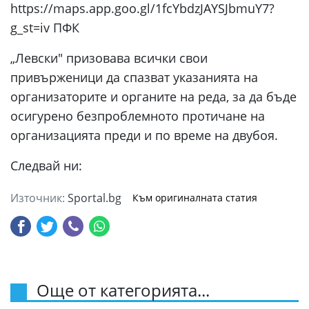
https://maps.app.goo.gl/1fcYbdzJAYSJbmuY7?
g_st=iv ПФК
„Левски" призовава всички свои
привърженици да спазват указанията на
организаторите и органите на реда, за да бъде
осигурено безпроблемното протичане на
организацията преди и по време на двубоя.
Следвай ни:
Източник:
Sportal.bg
Към оригиналната статия
Още от категорията...