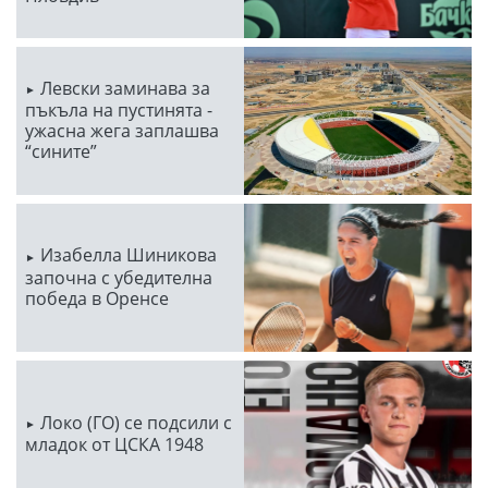
Левски заминава за
пъкъла на пустинята -
ужасна жега заплашва
“сините”
Изабелла Шиникова
започна с убедителна
победа в Оренсе
Локо (ГО) се подсили с
младок от ЦСКА 1948