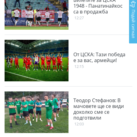
1948 - Панатинайкос
са в продажба
Подай сигнал
12:27
От ЦСКА: Тази победа
е за вас, армейци!
12:15
Теодор Стефанов: В
мачовете ще се види
доколко сме се
подготвили
12:03