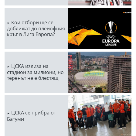
Кои отбори ще се
доближат до плейофния
кръг в Лига Европа?
ЦСКА излиза на
стадион за милиони, но
теренът не е блестящ
ЦСКА се прибра от
Батуми