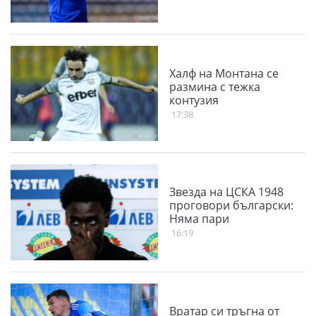
Халф на Монтана се
размина с тежка
контузия
17:38
Звезда на ЦСКА 1948
проговори български:
Няма пари
16:19
Вратар си тръгна от