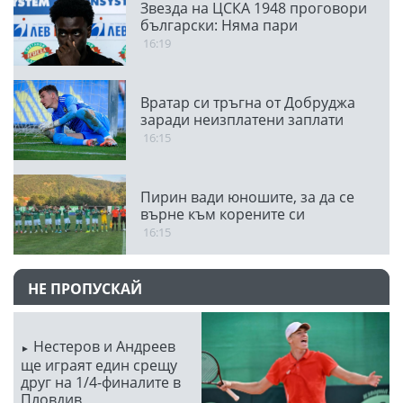
Звезда на ЦСКА 1948 проговори
български: Няма пари
16:19
Вратар си тръгна от Добруджа
заради неизплатени заплати
16:15
Пирин вади юношите, за да се
върне към корените си
16:15
НЕ ПРОПУСКАЙ
Нестеров и Андреев
ще играят един срещу
друг на 1/4-финалите в
Пловдив