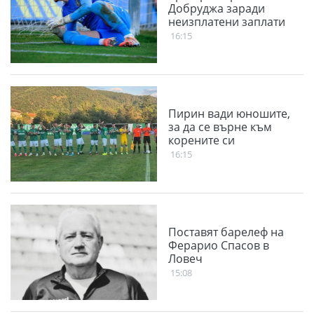
Добруджа заради
неизплатени заплати
16:15
Пирин вади юношите,
за да се върне към
корените си
16:15
Поставят барелеф на
Ферарио Спасов в
Ловеч
15:08