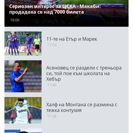
Сериозен интерес за ЦСКА - Макаби:
продадоха се над 7000 билета
18:06
11-те на Етър и Марек
17:54
Асеновец се раздели с треньора
си, той пое към школата на
Хебър
17:46
Халф на Монтана се размина с
тежка контузия
17:38