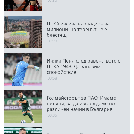
07:30
ЦСКА излиза на стадион за
милиони, но теренът не е
блестящ
07:20
Иняки Пеня след равенството с
ЦСКА 1948: Да запазим
спокойствие
03:58
Голмайсторът за ПАО: Имаме
пет дни, за да изглеждаме по
различен начин в България
03:35