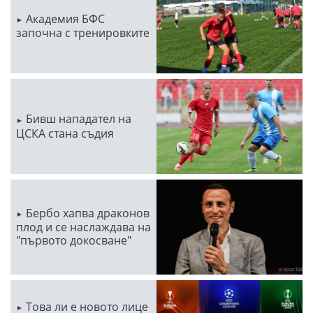
Академия БФС
започна с тренировките
Бивш нападател на
ЦСКА стана съдия
Бербо хапва драконов
плод и се наслаждава на
"първото докосване"
Това ли е новото лице