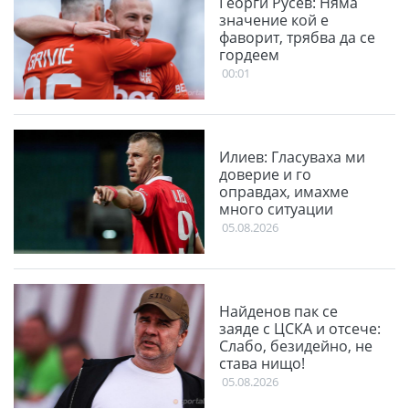
Георги Русев: Няма
значение кой е
фаворит, трябва да се
гордеем
00:01
Илиев: Гласуваха ми
доверие и го
оправдах, имахме
много ситуации
05.08.2026
Найденов пак се
заяде с ЦСКА и отсече:
Слабо, безидейно, не
става нищо!
05.08.2026