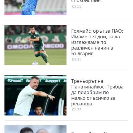
спокойствие
03:58
Голмайсторът за ПАО:
Имаме пет дни, за да
изглеждаме по
различен начин в
България
03:35
Треньорът на
Панатинайкос: Трябва
да подобрим по
малко от всичко за
реванша
02:33