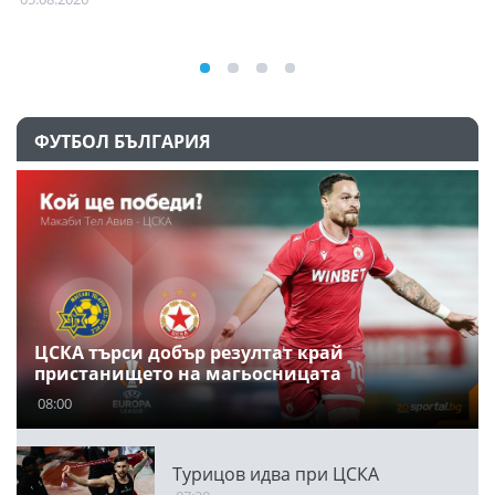
ФУТБОЛ БЪЛГАРИЯ
ЦСКА търси добър резултат край
пристанището на магьосницата
08:00
Турицов идва при ЦСКА