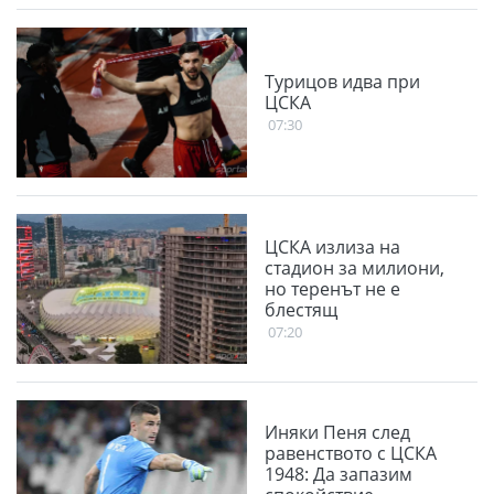
Турицов идва при
ЦСКА
07:30
ЦСКА излиза на
стадион за милиони,
но теренът не е
блестящ
07:20
Иняки Пеня след
равенството с ЦСКА
1948: Да запазим