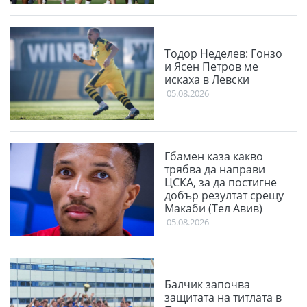
Тодор Неделев: Гонзо
и Ясен Петров ме
искаха в Левски
05.08.2026
Гбамен каза какво
трябва да направи
ЦСКА, за да постигне
добър резултат срещу
Макаби (Тел Авив)
05.08.2026
Балчик започва
защитата на титлата в