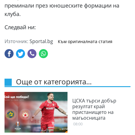
преминали през юношеските формации на
клуба.
Следвай ни:
Източник:
Sportal.bg
Към оригиналната статия
Още от категорията...
ЦСКА търси добър
резултат край
пристанището на
магьосницата
08:00