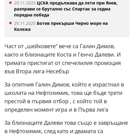
29.11.2025
ЦСКА продължава да лети при Янев,
разправи се брутално със Спартак за седма
поредна победа
29.11.2025
Ботев прекърши Черно море на
Колежа
Част от „шейховете“ вече са Галин Димов,
както и близнаците Коста и Генчо Далеви. И
тримата пристигат от спечелилия промоция
във Втора лига Несебър
За опитния Галин Димов, който е израстнал в
школата на Нефтохимик, това ще бъде трети
престой в първия отбор , с който той в
определен момент игра и в Първа лига
За близнаците Далеви това също е завръщане
в Нефтохимик, след като и двамата са