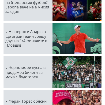
на българския футбол?
Европа вече не е мисия
за един
Нестеров и Андреев
ще играят един срещу
друг на 1/4-финалите в
Пловдив
Черно море пусна в
продажба билети за
мача с Лудогорец
Феран Торес обясни