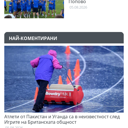
Попово
05.08.2026
НАЙ-КОМЕНТИРАНИ
Атлети от Пакистан и Уганда са в неизвестност след
Д
Игрите на Британската общност
05
05.08.2026