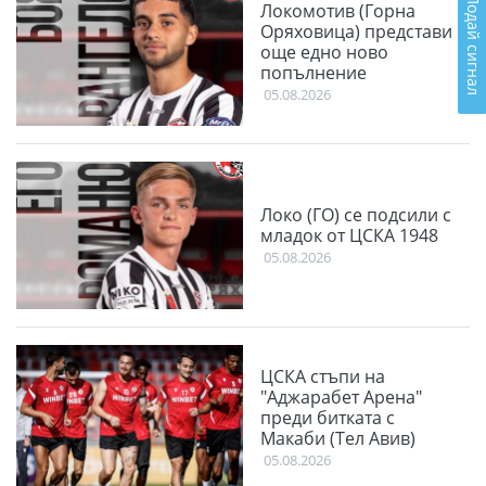
Подай сигнал
Локомотив (Горна
Оряховица) представи
още едно ново
попълнение
05.08.2026
Локо (ГО) се подсили с
младок от ЦСКА 1948
05.08.2026
ЦСКА стъпи на
"Аджарабет Арена"
преди битката с
Макаби (Тел Авив)
05.08.2026