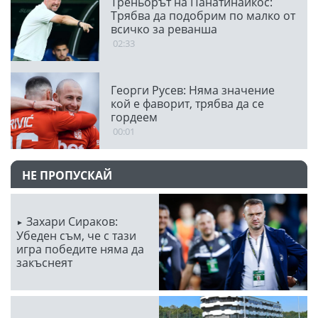
Треньорът на Панатинайкос:
Трябва да подобрим по малко от
всичко за реванша
02:33
Георги Русев: Няма значение
кой е фаворит, трябва да се
гордеем
00:01
НЕ ПРОПУСКАЙ
Захари Сираков:
Убеден съм, че с тази
игра победите няма да
закъснеят