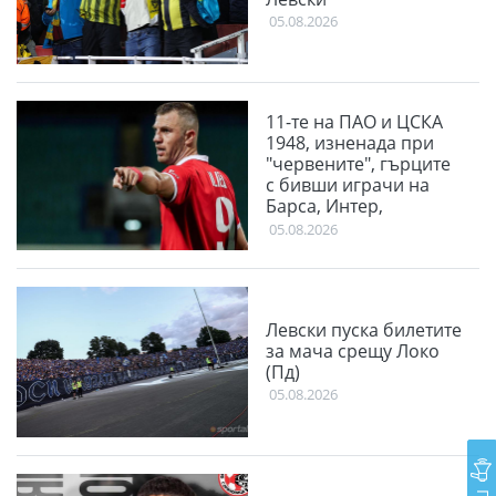
05.08.2026
11-те на ПАО и ЦСКА
1948, изненада при
"червените", гърците
с бивши играчи на
Барса, Интер,
Ливърпул и Ман
05.08.2026
Юнайтед
Левски пуска билетите
за мача срещу Локо
(Пд)
05.08.2026