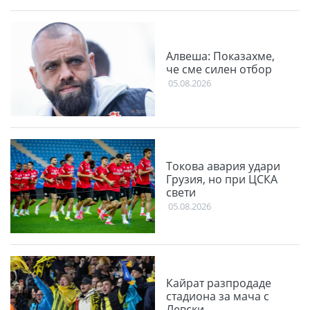
Алвеша: Показахме,
че сме силен отбор
05.08.2026
Токова авария удари
Грузия, но при ЦСКА
свети
05.08.2026
Кайрат разпродаде
стадиона за мача с
Левски