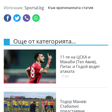
Източник:
Sportal.bg
Към оригиналната статия
Още от категорията...
11-те на ЦСКА и
Макаби (Тел Авив),
Питас и Годой водят
атаката
17:54
Тодор Манев:
Стабилно
представяне