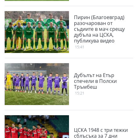
Пирин (Благоевград)
разочарован от
съдиите в мач срещу
дубъла на ЦСКА,
публикува видео
15:41
Дубълът на Етър
спечели в Полски
Тръмбеш
15:21
ЦСКА 1948 с три тежки
сблъсъка за 7 дни