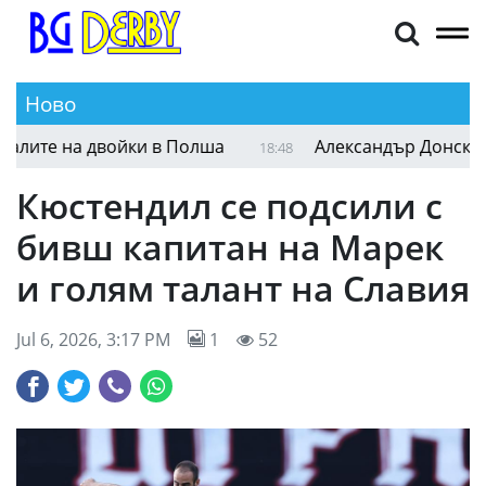
Ново
Александър Донски ще играе на полуфиналите 
18:59
Кюстендил се подсили с
бивш капитан на Марек
и голям талант на Славия
Jul 6, 2026, 3:17 PM
1
52