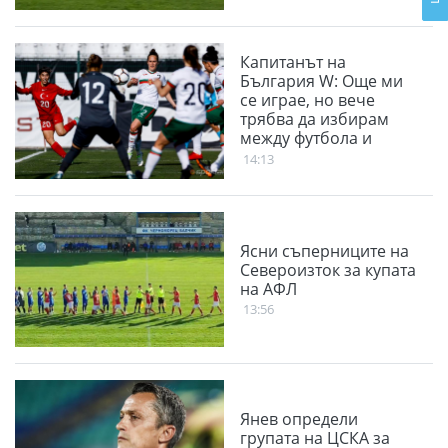
Капитанът на
България W: Още ми
се играе, но вече
трябва да избирам
между футбола и
семейството
14:13
Ясни съперниците на
Североизток за купата
на АФЛ
13:56
Янев определи
групата на ЦСКА за