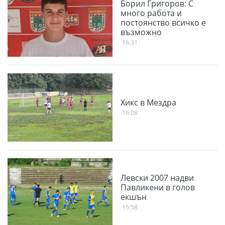
Борил Григоров: С
много работа и
постоянство всичко е
възможно
16:31
Хикс в Мездра
16:08
Левски 2007 надви
Павликени в голов
екшън
15:58