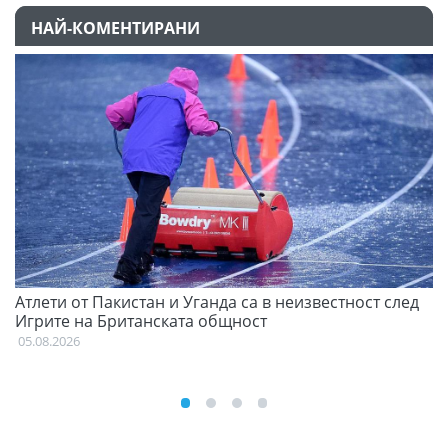
НАЙ-КОМЕНТИРАНИ
Атлети от Пакистан и Уганда са в неизвестност след
Д
Игрите на Британската общност
05
05.08.2026