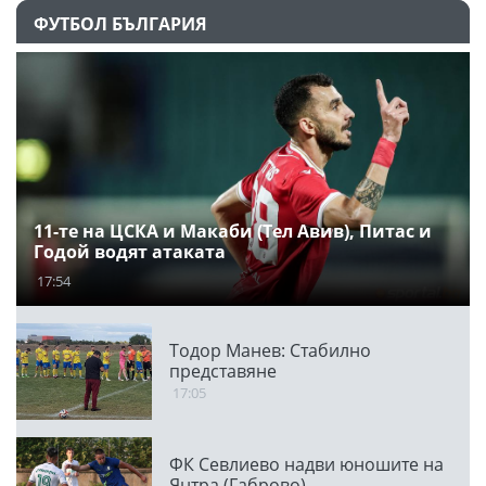
ФУТБОЛ БЪЛГАРИЯ
11-те на ЦСКА и Макаби (Тел Авив), Питас и
Годой водят атаката
17:54
Тодор Манев: Стабилно
представяне
17:05
ФК Севлиево надви юношите на
Янтра (Габрово)