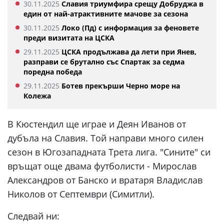
30.11.2025
Славия триумфира срещу Добруджа в
един от най-атрактивните мачове за сезона
30.11.2025
Локо (Пд) с информация за феновете
преди визитата на ЦСКА
29.11.2025
ЦСКА продължава да лети при Янев,
разправи се брутално със Спартак за седма
поредна победа
29.11.2025
Ботев прекърши Черно море на
Колежа
В Кюстендил ще играе и Деян Иванов от
дубъла на Славия. Той направи много силен
сезон в Югозападната Трета лига. "Сините" си
връщат още двама футболисти - Мирослав
Александров от Банско и вратаря Владислав
Николов от Септември (Симитли).
Следвай ни: