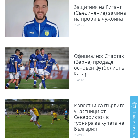
Защитник на Гигант
(Съединение) замина
на проби в чужбина
14:33
Официално: Спартак
(Варна) продаде
основен футболист в
Катар
14:18
Известни са първите
участници от
Подай сигнал
Североизток в
турнира за купата на
България
14:13