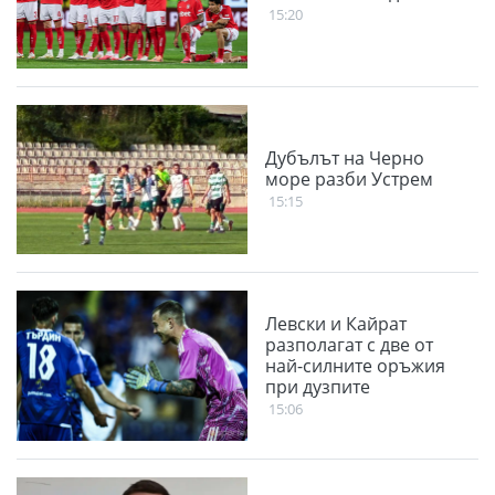
15:20
Дубълът на Черно
море разби Устрем
15:15
Левски и Кайрат
разполагат с две от
най-силните оръжия
при дузпите
15:06