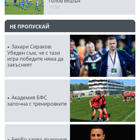
голов екшън
15:58
НЕ ПРОПУСКАЙ
Захари Сираков:
Убеден съм, че с тази
игра победите няма да
закъснеят
Академия БФС
започна с тренировките
Бербо хапва драконов