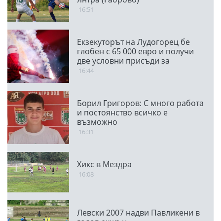
16:51
Екзекуторът на Лудогорец бе
глобен с 65 000 евро и получи
две условни присъди за
мачовете с "орлите"
16:44
Борил Григоров: С много работа
и постоянство всичко е
възможно
16:31
Хикс в Мездра
16:08
Левски 2007 надви Павликени в