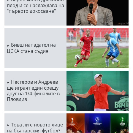
плод и се наслаждава на
"първото докосване"
Бивш нападател на
ЦСКА стана съдия
Нестеров и Андреев
ще играят един срещу
друг на 1/4-финалите в
Пловдив
Това ли е новото лице
на българския футбол?