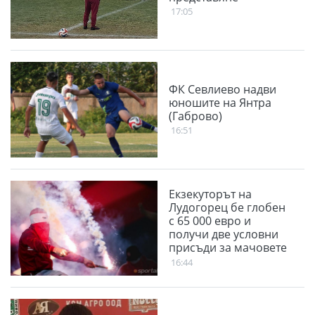
17:05
ФК Севлиево надви
юношите на Янтра
(Габрово)
16:51
Екзекуторът на
Лудогорец бе глобен
с 65 000 евро и
получи две условни
присъди за мачовете
с "орлите"
16:44