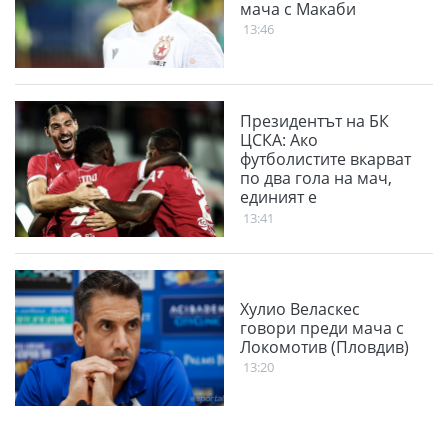
мача с Макаби
13:46
Президентът на БК
ЦСКА: Ако
футболистите вкарват
по два гола на мач,
единият е
благодарение на
13:41
феновете
Хулио Веласкес
говори преди мача с
Локомотив (Пловдив)
13:20