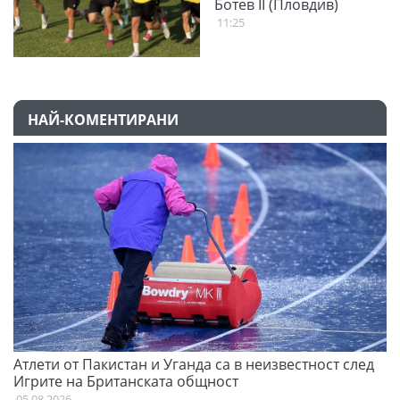
Ботев II (Пловдив)
11:25
НАЙ-КОМЕНТИРАНИ
Атлети от Пакистан и Уганда са в неизвестност след
С
Игрите на Британската общност
н
05.08.2026
03