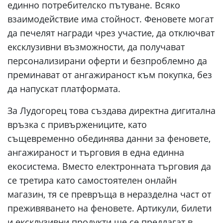
единно потребителско пътуване. Всяко
взаимодействие има стойност. Феновете могат
да печелят награди чрез участие, да отключват
ексклузивни възможности, да получават
персонализирани оферти и безпроблемно да
преминават от ангажираност към покупка, без
да напускат платформата.
За Лудогорец това създава директна дигитална
връзка с привържениците, като
същевременно обединява данни за феновете,
ангажираност и търговия в една единна
екосистема. Вместо електронната търговия да
се третира като самостоятелен онлайн
магазин, тя се превръща в неразделна част от
преживяването на феновете. Артикули, билети
и ексклузивни продукти ще се предлагат в