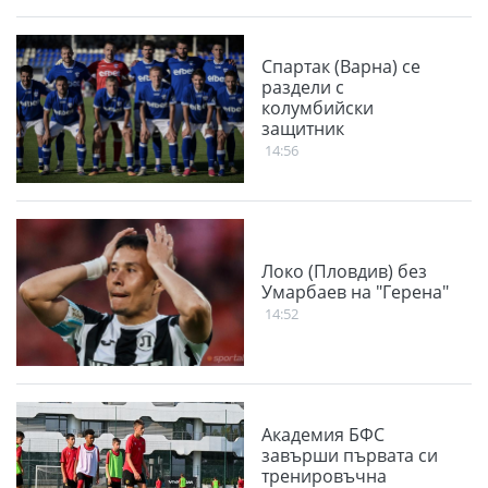
Спартак (Варна) се
раздели с
колумбийски
защитник
14:56
Локо (Пловдив) без
Умарбаев на "Герена"
14:52
Академия БФС
завърши първата си
тренировъчна