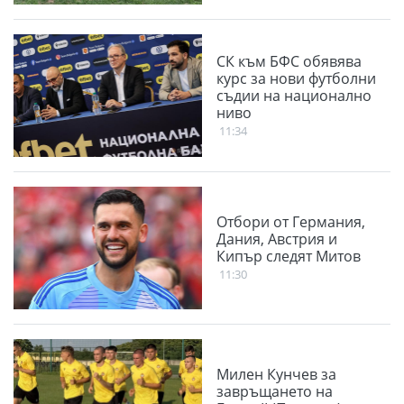
СК към БФС обявява
курс за нови футболни
съдии на национално
ниво
11:34
Отбори от Германия,
Дания, Австрия и
Кипър следят Митов
11:30
Милен Кунчев за
завръщането на