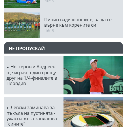
16:15
Пирин вади юношите, за да се
върне към корените си
16:15
НЕ ПРОПУСКАЙ
Нестеров и Андреев
ще играят един срещу
друг на 1/4-финалите в
Пловдив
Левски заминава за
пъкъла на пустинята -
ужасна жега заплашва
“сините”