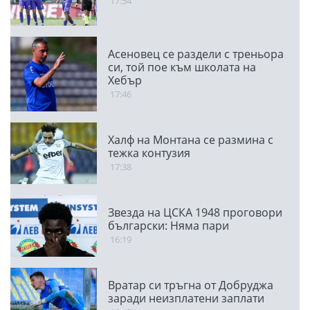
17:54
Асеновец се раздели с треньора
си, той пое към школата на
Хебър
17:46
Халф на Монтана се размина с
тежка контузия
17:38
Звезда на ЦСКА 1948 проговори
български: Няма пари
16:19
Вратар си тръгна от Добруджа
заради неизплатени заплати