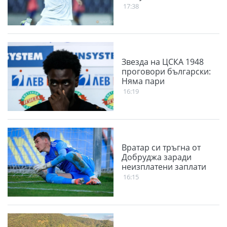
17:38
Звезда на ЦСКА 1948
проговори български:
Няма пари
16:19
Вратар си тръгна от
Добруджа заради
неизплатени заплати
16:15