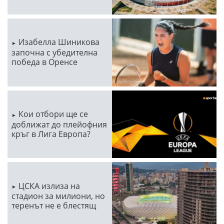
Изабелла Шиникова
започна с убедителна
победа в Оренсе
Кои отбори ще се
доближат до плейофния
кръг в Лига Европа?
ЦСКА излиза на
стадион за милиони, но
теренът не е блестящ