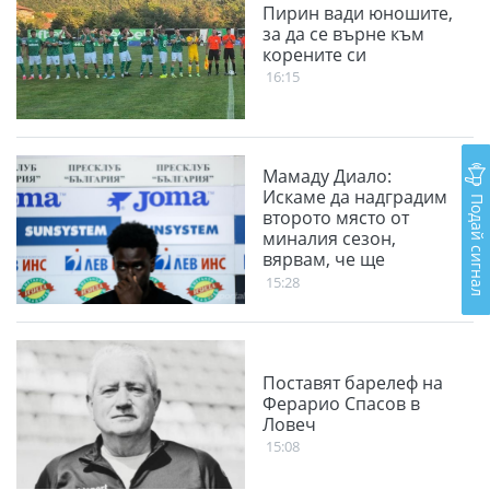
Пирин вади юношите,
за да се върне към
корените си
16:15
Мамаду Диало:
Искаме да надградим
Подай сигнал
второто място от
миналия сезон,
вярвам, че ще
победим
15:28
Панатинайкос
Поставят барелеф на
Ферарио Спасов в
Ловеч
15:08