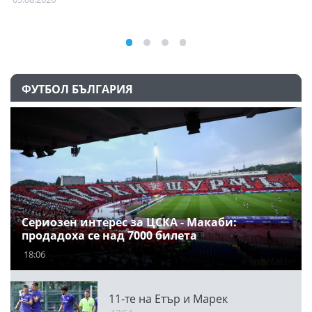
ФУТБОЛ БЪЛГАРИЯ
Сериозен интерес за ЦСКА - Макаби:
продадоха се над 7000 билета
18:06
11-те на Етър и Марек