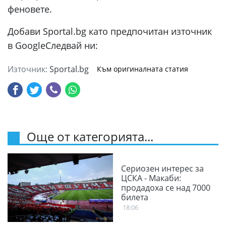
феновете.
Добави Sportal.bg като предпочитан източник
в Google
Следвай ни:
Източник:
Sportal.bg
Към оригиналната статия
Още от категорията...
Сериозен интерес за
ЦСКА - Макаби:
продадоха се над 7000
билета
18:06