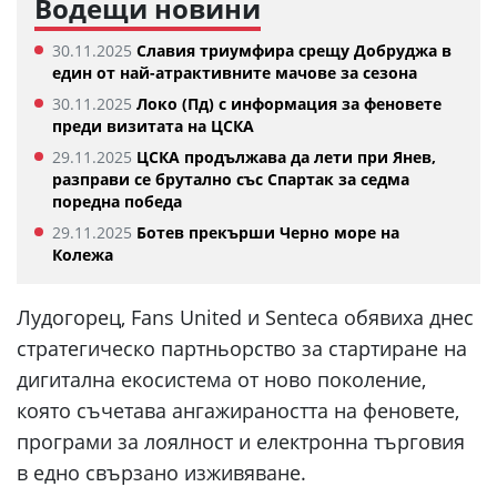
Водещи новини
30.11.2025
Славия триумфира срещу Добруджа в
един от най-атрактивните мачове за сезона
30.11.2025
Локо (Пд) с информация за феновете
преди визитата на ЦСКА
29.11.2025
ЦСКА продължава да лети при Янев,
разправи се брутално със Спартак за седма
поредна победа
29.11.2025
Ботев прекърши Черно море на
Колежа
Лудогорец, Fans United и Senteca обявиха днес
стратегическо партньорство за стартиране на
дигитална екосистема от ново поколение,
която съчетава ангажираността на феновете,
програми за лоялност и електронна търговия
в едно свързано изживяване.