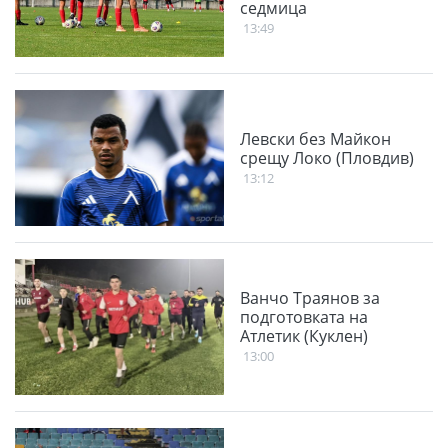
седмица
13:49
Левски без Майкон
срещу Локо (Пловдив)
13:12
Ванчо Траянов за
подготовката на
Атлетик (Куклен)
13:00