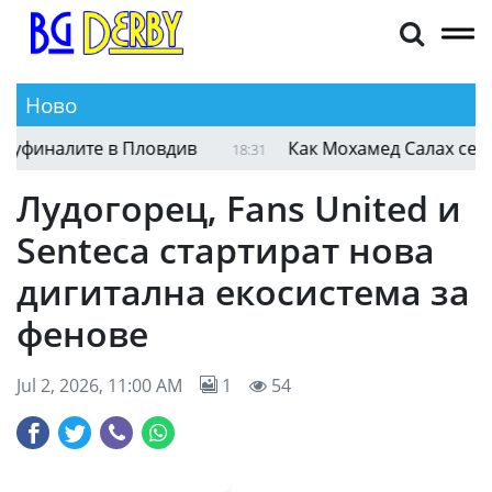
Ново
Нестеров победи Андреев за място на полуфина
19:21
Лудогорец, Fans United и
Senteca стартират нова
дигитална екосистема за
фенове
Jul 2, 2026, 11:00 AM
1
54