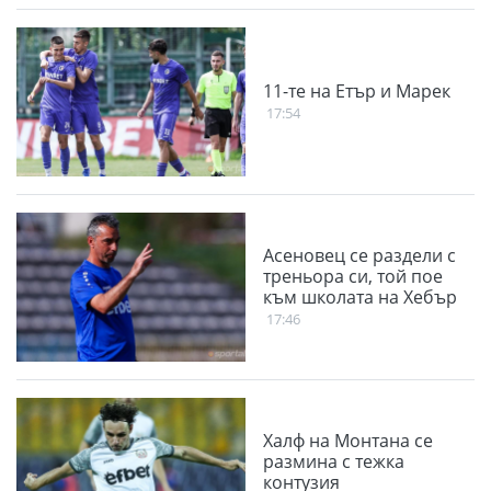
11-те на Етър и Марек
17:54
Асеновец се раздели с
треньора си, той пое
към школата на Хебър
17:46
Халф на Монтана се
размина с тежка
контузия