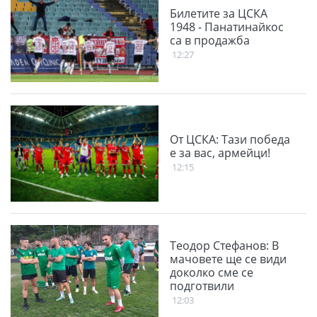
Билетите за ЦСКА
1948 - Панатинайкос
са в продажба
12:27
От ЦСКА: Тази победа
е за вас, армейци!
12:15
Теодор Стефанов: В
мачовете ще се види
доколко сме се
подготвили
12:03