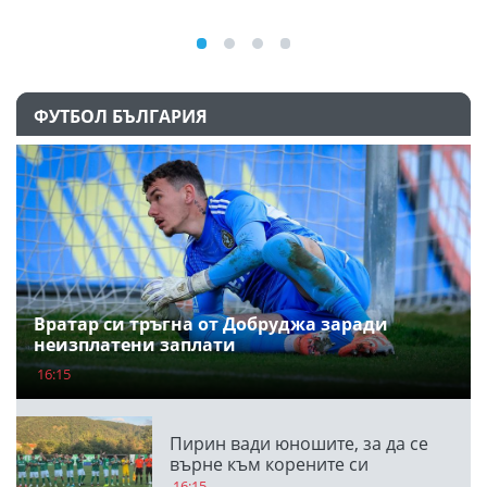
ФУТБОЛ БЪЛГАРИЯ
Вратар си тръгна от Добруджа заради
неизплатени заплати
16:15
Пирин вади юношите, за да се
върне към корените си
16:15