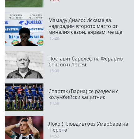
Мамаду Диало: Искаме да
надградим второто място от
миналия сезон, вярвам, че ще
победим Панатинайкос
15:28
Поставят барелеф на Ферарио
Спасов в Ловеч
15:08
Спартак (Варна) се раздели с
колумбийски защитник
14:56
Локо (Пловдив) без Умарбаев на
"Герена"
14:52