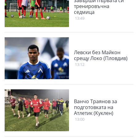
завърши първата си
тренировъчна
седмица
13:49
Левски без Майкон
срещу Локо (Пловдив)
13:12
Ванчо Траянов за
подготовката на
Атлетик (Куклен)
13:00