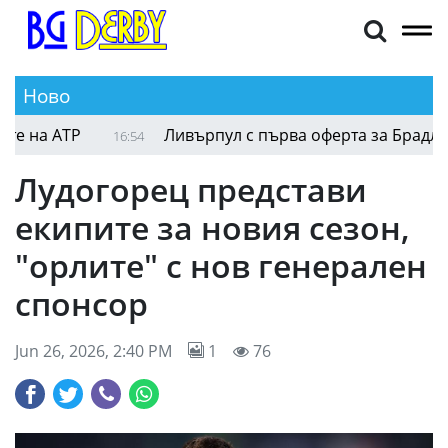
Ново
на АТР
Ливърпул с първа оферта за Брадли Ба
16:54
Лудогорец представи
екипите за новия сезон,
"орлите" с нов генерален
спонсор
Jun 26, 2026, 2:40 PM
1
76