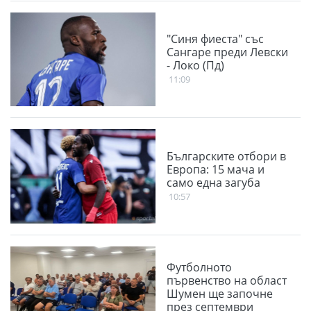
"Синя фиеста" със
Сангаре преди Левски
- Локо (Пд)
11:09
Българските отбори в
Европа: 15 мача и
само една загуба
10:57
Футболното
първенство на област
Шумен ще започне
през септември