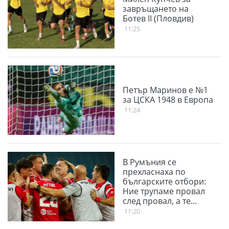
завръщането на
Ботев II (Пловдив)
11:25
Петър Маринов е №1
за ЦСКА 1948 в Европа
11:24
В Румъния се
прехласнаха по
българските отбори:
Ние трупаме провал
след провал, а те...
11:20