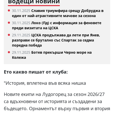
Водещи новини
30.11.2025
Славия триумфира срещу Добруджа в
един от най-атрактивните мачове за сезона
30.11.2025
Локо (Пд) с информация за феновете
преди визитата на ЦСКА
29.11.2025
ЦСКА продължава да лети при Янев,
разправи се брутално със Спартак за седма
поредна победа
29.11.2025
Ботев прекърши Черно море на
Колежа
Ето какво пишат от клуба:
"История, вплетена във всяка нишка
Новите екипи на Лудогорец за сезон 2026/27
са вдъхновени от историята и създадени за
бъдещето. Орнаментът върху първия и втория