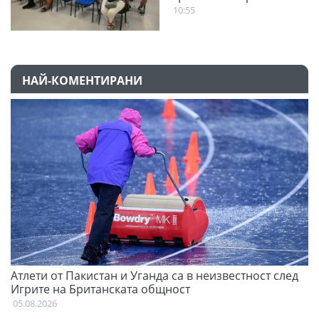
10:55
НАЙ-КОМЕНТИРАНИ
Атлети от Пакистан и Уганда са в неизвестност след
С
Игрите на Британската общност
н
05.08.2026
03