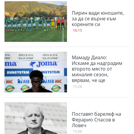
Пирин вади юношите,
за да се върне към
корените си
16:15
Мамаду Диало:
Искаме да надградим
второто място от
миналия сезон,
вярвам, че ще
победим
15:28
Панатинайкос
Поставят барелеф на
Ферарио Спасов в
Ловеч
15:08