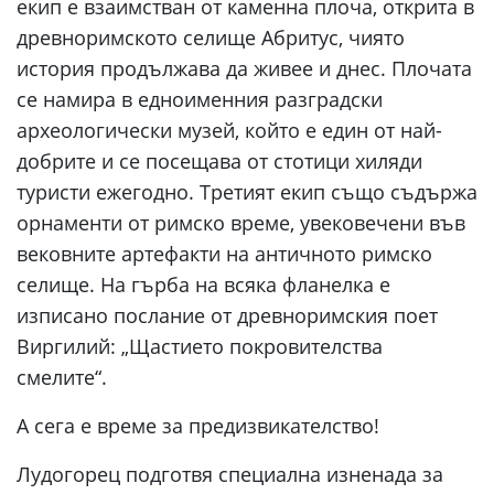
екип е взаимстван от каменна плоча, открита в
древноримското селище Абритус, чиято
история продължава да живее и днес. Плочата
се намира в едноименния разградски
археологически музей, който е един от най-
добрите и се посещава от стотици хиляди
туристи ежегодно. Третият екип също съдържа
орнаменти от римско време, увековечени във
вековните артефакти на античното римско
селище. На гърба на всяка фланелка е
изписано послание от древноримския поет
Виргилий: „Щастието покровителства
смелите“.
А сега е време за предизвикателство!
Лудогорец подготвя специална изненада за