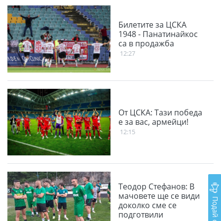
Билетите за ЦСКА
1948 - Панатинайкос
са в продажба
12:27
От ЦСКА: Тази победа
е за вас, армейци!
12:15
Теодор Стефанов: В
мачовете ще се види
Подай сигнал
доколко сме се
подготвили