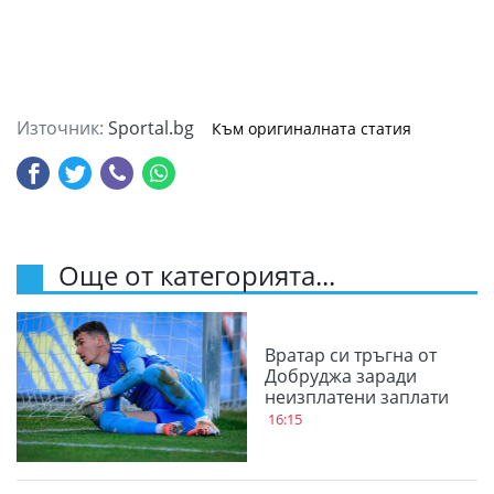
Източник:
Sportal.bg
Към оригиналната статия
Още от категорията...
Вратар си тръгна от
Добруджа заради
неизплатени заплати
16:15