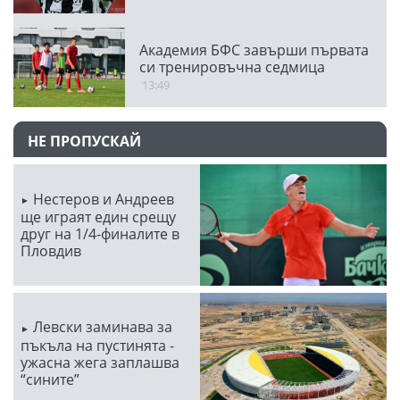
Академия БФС завърши първата
си тренировъчна седмица
13:49
НЕ ПРОПУСКАЙ
Нестеров и Андреев
ще играят един срещу
друг на 1/4-финалите в
Пловдив
Левски заминава за
пъкъла на пустинята -
ужасна жега заплашва
“сините”