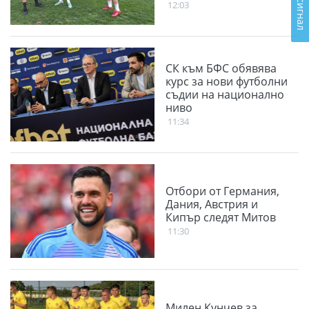
12:03
СК към БФС обявява
курс за нови футболни
съдии на национално
ниво
11:34
Отбори от Германия,
Дания, Австрия и
Кипър следят Митов
11:30
Милен Кунчев за