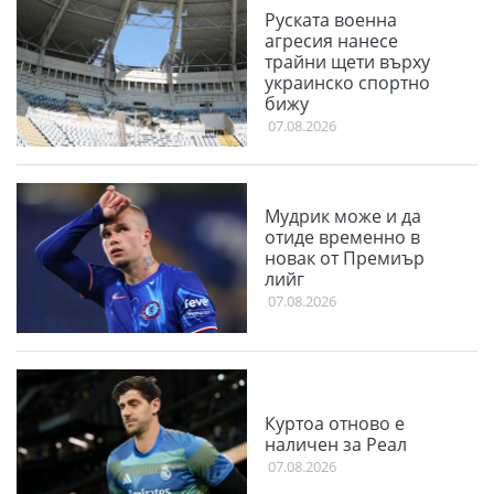
Руската военна
агресия нанесе
трайни щети върху
украинско спортно
бижу
07.08.2026
Мудрик може и да
отиде временно в
новак от Премиър
лийг
07.08.2026
Куртоа отново е
наличен за Реал
07.08.2026