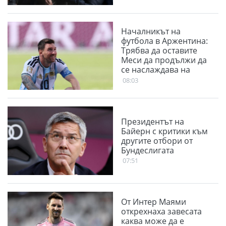
Началникът на
футбола в Аржентина:
Трябва да оставите
Меси да продължи да
се наслаждава на
футбола
08:03
Президентът на
Байерн с критики към
другите отбори от
Бундеслигата
07:51
От Интер Маями
открехнаха завесата
каква може да е