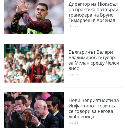
Директор на Нюкасъл
на практика потвърди
трансфера на Бруно
Гимараеш в Арсенал
10:27
Българинът Валери
Владимиров титуляр
за Милан срещу Челси
днес
09:57
Нови неприятности за
Инфантино - този път
се говори за негова
любовница
09:28