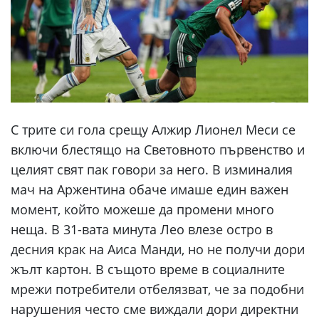
С трите си гола срещу Алжир Лионел Меси се
включи блестящо на Световното първенство и
целият свят пак говори за него. В изминалия
мач на Аржентина обаче имаше един важен
момент, който можеше да промени много
неща. В 31-вата минута Лео влезе остро в
десния крак на Аиса Манди, но не получи дори
жълт картон. В същото време в социалните
мрежи потребители отбелязват, че за подобни
нарушения често сме виждали дори директни