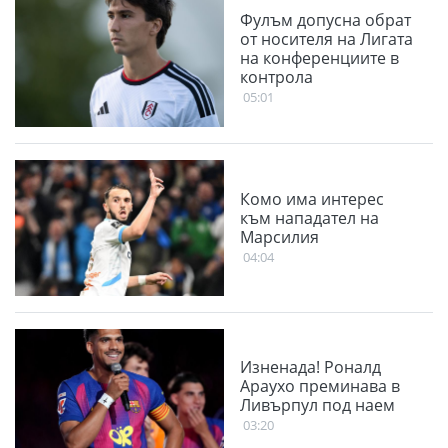
Фулъм допусна обрат
от носителя на Лигата
на конференциите в
контрола
05:01
Комо има интерес
към нападател на
Марсилия
04:04
Изненада! Роналд
Араухо преминава в
Ливърпул под наем
03:20