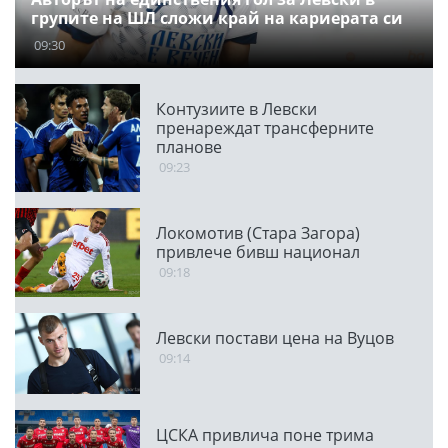
групите на ШЛ сложи край на кариерата си
09:30
Контузиите в Левски
пренареждат трансферните
планове
09:23
Локомотив (Стара Загора)
привлече бивш национал
09:18
Левски постави цена на Вуцов
09:14
ЦСКА привлича поне трима