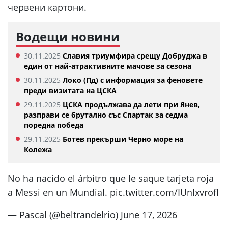
червени картони.
Водещи новини
30.11.2025
Славия триумфира срещу Добруджа в
един от най-атрактивните мачове за сезона
30.11.2025
Локо (Пд) с информация за феновете
преди визитата на ЦСКА
29.11.2025
ЦСКА продължава да лети при Янев,
разправи се брутално със Спартак за седма
поредна победа
29.11.2025
Ботев прекърши Черно море на
Колежа
No ha nacido el árbitro que le saque tarjeta roja
a Messi en un Mundial. pic.twitter.com/IUnlxvrofI
— Pascal (@beltrandelrio) June 17, 2026