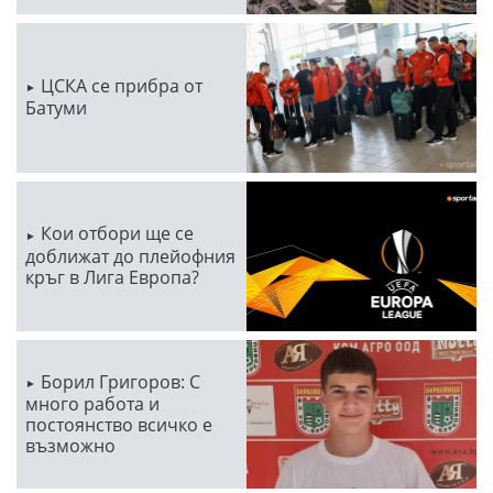
ЦСКА се прибра от
Батуми
Кои отбори ще се
доближат до плейофния
кръг в Лига Европа?
Борил Григоров: С
много работа и
постоянство всичко е
възможно