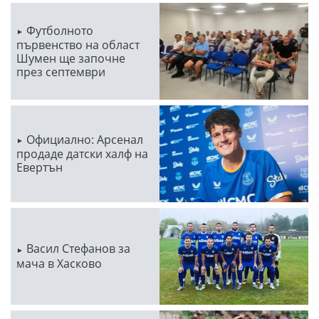
Футболното
първенство на област
Шумен ще започне
през септември
Официално: Арсенал
продаде датски халф на
Евертън
Васил Стефанов за
мача в Хасково