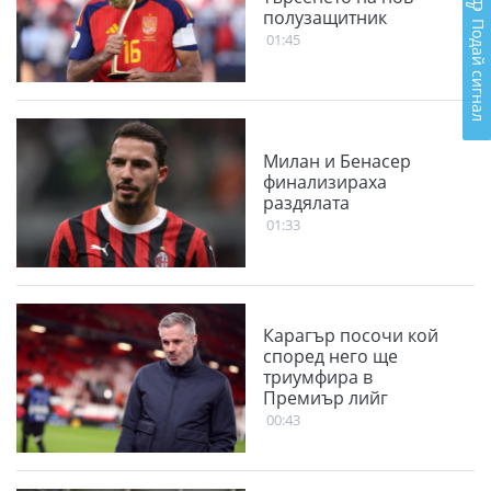
полузащитник
Подай сигнал
01:45
Милан и Бенасер
финализираха
раздялата
01:33
Карагър посочи кой
според него ще
триумфира в
Премиър лийг
00:43