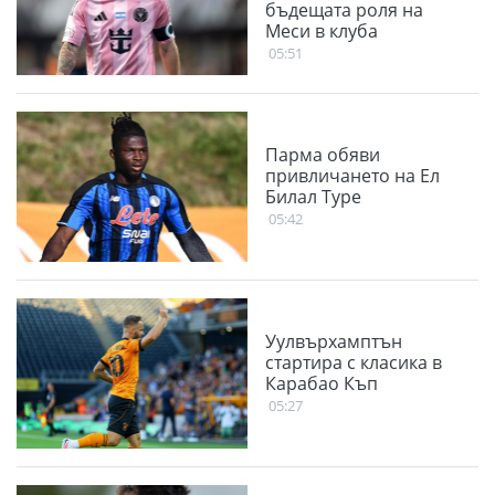
бъдещата роля на
Меси в клуба
05:51
Парма обяви
привличането на Ел
Билал Туре
05:42
Уулвърхамптън
стартира с класика в
Карабао Къп
05:27