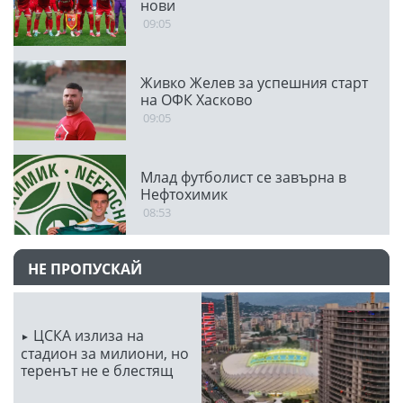
нови
09:05
Живко Желев за успешния старт
на ОФК Хасково
09:05
Млад футболист се завърна в
Нефтохимик
08:53
НЕ ПРОПУСКАЙ
ЦСКА излиза на
стадион за милиони, но
теренът не е блестящ