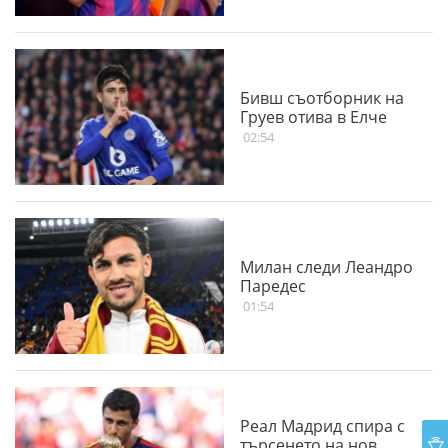
Бивш съотборник на
Груев отива в Елче
02:54
Милан следи Леандро
Паредес
01:54
Реал Мадрид спира с
търсенето на нов