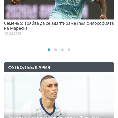
Семеньо: Трябва да се адаптираме към философията
Ф
на Мареска
07
07.08.2026
ФУТБОЛ БЪЛГАРИЯ
Авторът на единствения гол за Левски в