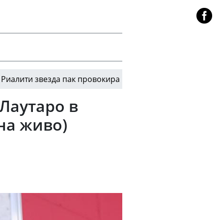
и звезда пак провокира
Винисиус Жуниор: Още 
13:17
Лаутаро в
на живо)