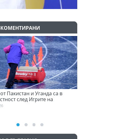
-КОМЕНТИРАНИ
т Пакистан и Уганда са в
Семеньо: Трябва да се ад
ност след Игрите на
към философията на Маре
ката общност
03:58