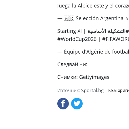
Juega la Albiceleste y el cor
— 🇦🇷 Selección Argentina ⭐
Starting XI | التشكيلة الأساسية#LesVerts ⭐️⭐️ | #123VivaLAlgérie 🇩🇿 |
#WorldCup2026 | #FIFAWORL
— Équipe d'Algérie de footbal
Следвай ни:
Снимки: Gettyimages
Източник:
Sportal.bg
Към ориги