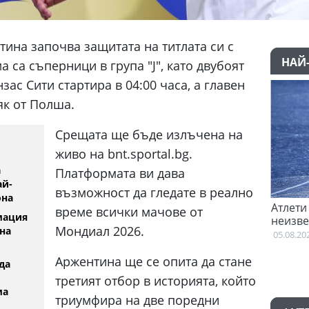
ина започва защитата на титлата си с
НАЙ
 са съперници в група "J", като двубоят
зас Сити стартира в 04:00 часа, а главен
к от Полша.
Срещата ще бъде излъчена на
живо на bnt.sportal.bg.
а
Платформата ви дава
ай-
възможност да гледате в реално
она
Феран Торес е казал "да" на Пари Сен
Атлети о
време всички мачове от
мация
Жермен
неизвест
Мондиал 2026.
на
Британс
02:59
05.08.2026
Аржентина ще се опита да стане
да
третият отбор в историята, който
ма
триумфира на две поредни