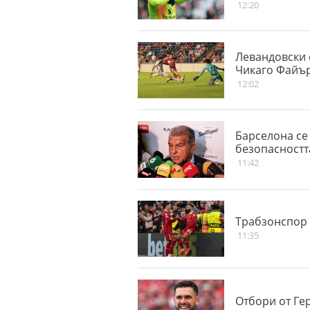
12:20
Левандовски с
Чикаго Файъ
12:02
Барселона се 
безопасностт
11:42
Трабзонспор 
11:35
Отбори от Ге