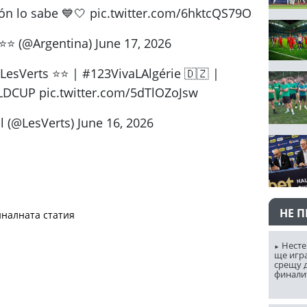
azón lo sabe 💙🤍 pic.twitter.com/6hktcQS79O
⭐⭐ (@Argentina) June 17, 2026
DCUP pic.twitter.com/5dTlOZoJsw
l (@LesVerts) June 16, 2026
НЕ 
налната статия
Несте
ще игр
срещу д
финали