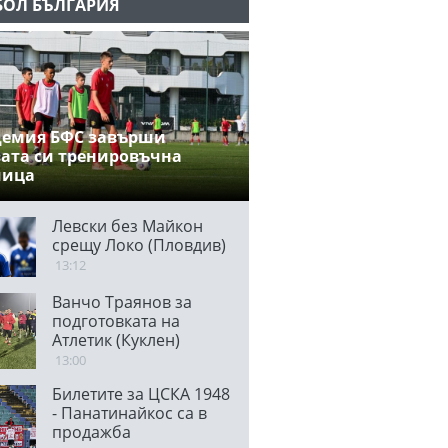
БОЛ БЪЛГАРИЯ
демия БФС завърши
ата си тренировъчна
мица
Левски без Майкон
срещу Локо (Пловдив)
13:12
Ванчо Траянов за
подготовката на
Атлетик (Куклен)
13:00
Билетите за ЦСКА 1948
- Панатинайкос са в
продажба