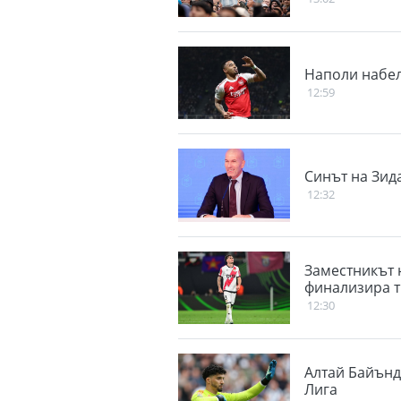
Наполи набел
12:59
Синът на Зида
12:32
Заместникът н
финализира т
12:30
Алтай Байънд
Лига