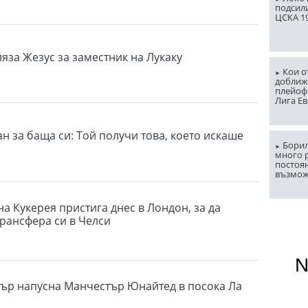
подсили
ЦСКА 1
яза Жезус за заместник на Лукаку
Кои о
доближ
плейоф
Лига Е
н за баща си: Той получи това, което искаше
Борил
много 
постоян
възмо
а Кукерея пристига днес в Лондон, за да
рансфера си в Челси
ър напусна Манчестър Юнайтед в посока Ла