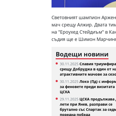
Световният шампион Аржент
мач срещу Алжир. Двата тима
на "Ероухед Стейдиъм" в Кан
съдия ще е Шимон Марчиня
Водещи новини
30.11.2025
Славия триумфир
срещу Добруджа в един от н
атрактивните мачове за сез
Денвър Нъгетс взе звезда от
30.11.2025
Локо (Пд) с инфор
Евролигата
за феновете преди визитата 
05.08.2026
ЦСКА
29.11.2025
ЦСКА продължава 
лети при Янев, разправи се
брутално със Спартак за сед
поредна победа