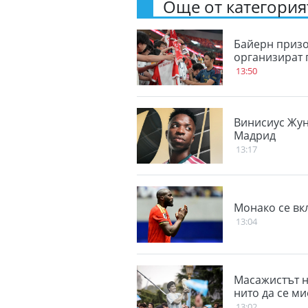
Още от категорият
Байерн призо
организират 
13:50
Винисиус Жун
Мадрид
13:17
Монако се вк
13:04
Масажистът н
нито да се ми
13:02