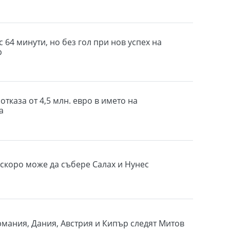
 64 минути, но без гол при нов успех на
р
отказа от 4,5 млн. евро в името на
а
скоро може да събере Салах и Нунес
рмания, Дания, Австрия и Кипър следят Митов