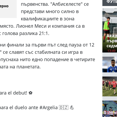
ФУТ
първенства. "Албиселесте" се
ерно
представи много силно в
квалификациите в зона
място. Лионел Меси и компания са в
 голова разлика 21:1.
Ака
първ
ни финали за първи път след пауза от 12
сед
13:49
 се славят със стабилната си игра в
опуснаха нито едно попадение в четирите
ата на планетата.
ara el debut! ⚽
ara el duelo ante #Argelia 🇩🇿 💪