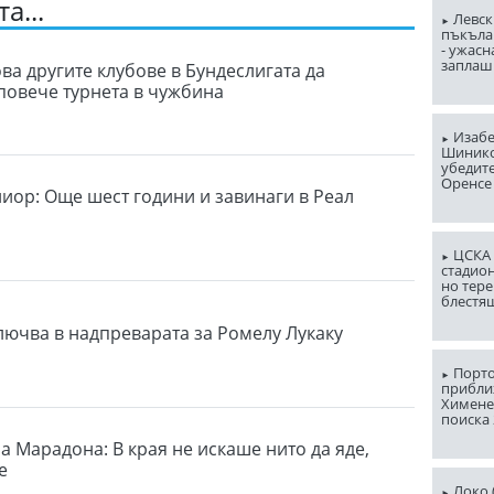
а...
Левск
пъкъла
- ужасн
заплаш
ва другите клубове в Бундеслигата да
повече турнета в чужбина
Изабе
Шинико
убедит
Оренсе
иор: Още шест години и завинаги в Реал
ЦСКА 
стадион
но тере
блестя
лючва в надпреварата за Ромелу Лукаку
Порто
прибли
Химене
поиска 
а Марадона: В края не искаше нито да яде,
е
Локо (