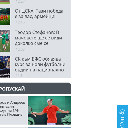
12:27
От ЦСКА: Тази победа
е за вас, армейци!
12:15
Теодор Стефанов: В
мачовете ще се види
доколко сме се
подготвили
12:03
СК към БФС обявява
курс за нови футболни
съдии на национално
ниво
11:34
ПРОПУСКАЙ
ров и Андреев
аят един
руг на 1/4-
те в Пловдив