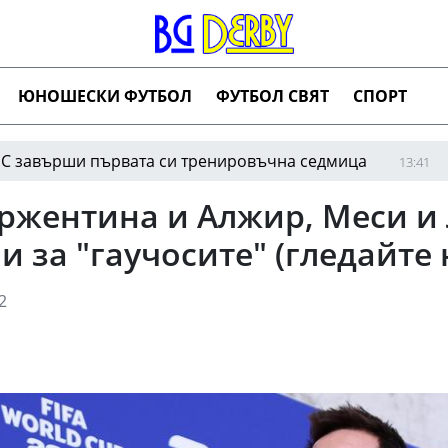
ЮНОШЕСКИ ФУТБОЛ
ФУТБОЛ СВЯТ
СПОРТ
ши първата си тренировъчна седмица
Риалит
13:41
Аржентина и Алжир, Меси и 
 за "гаучосите" (гледайте 
2