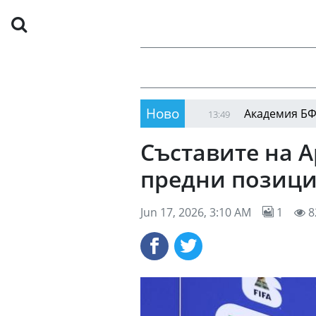
Ново
 повече турнета в чужбина
Академия БФС завър
13:49
Съставите на 
предни позиции
Jun 17, 2026, 3:10 AM
1
8