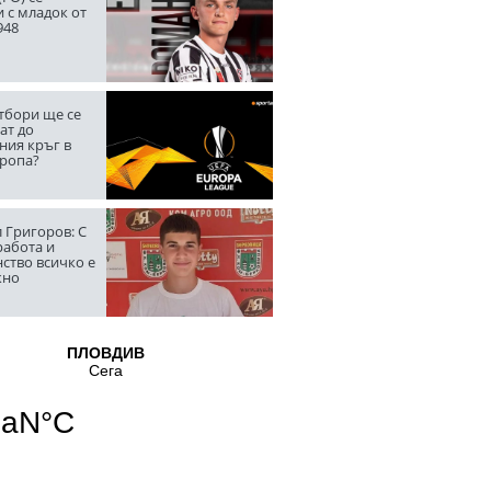
 с младок от
948
тбори ще се
ат до
ния кръг в
вропа?
 Григоров: С
работа и
ство всичко е
жно