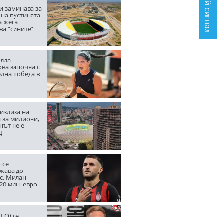
Подай сигнал
и заминава за
 на пустинята
а жега
ва “сините”
лла
ва започна с
елна победа в
излиза на
 за милиони,
нът не е
щ
 се
жава до
с, Милан
20 млн. евро
ГО) се