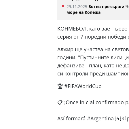
29.11.2025
Ботев прекърши Ч
море на Колежа
КОНМЕБОЛ, като зае първо 
серия от 7 поредни победи с
Алжир ще участва на светов
години. "Пустинните лисици"
дефанзивен план, като не д
си контроли преди шампион
🏆 #FIFAWorldCup
📋 ¡Once inicial confirmado p
Así formará #Argentina 🇦🇷 p