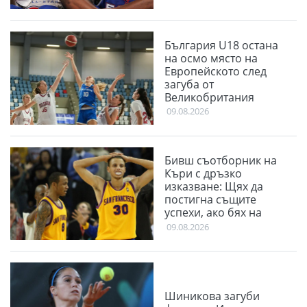
България U18 остана
на осмо място на
Европейското след
загуба от
Великобритания
09.08.2026
Бивш съотборник на
Къри с дръзко
изказване: Щях да
постигна същите
успехи, ако бях на
мястото на Стеф
09.08.2026
Шиникова загуби