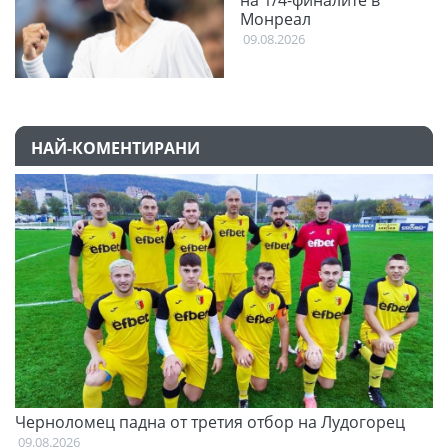
на 1/4-финалите в
Монреал
09.08.2026
НАЙ-КОМЕНТИРАНИ
и
Черноломец падна от третия отбор на Лудогорец
О
С
09.08.2026