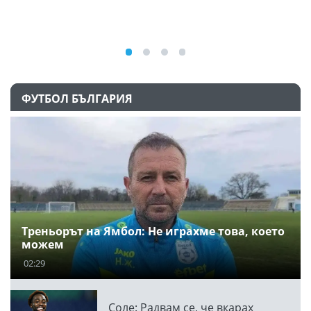
09
ФУТБОЛ БЪЛГАРИЯ
Треньорът на Ямбол: Не играхме това, което
можем
02:29
Соле: Радвам се, че вкарах