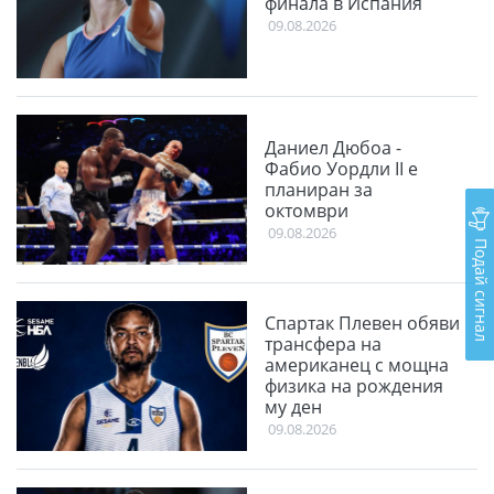
финала в Испания
09.08.2026
Даниел Дюбоа -
Фабио Уордли II е
планиран за
октомври
09.08.2026
Подай сигнал
Спартак Плевен обяви
трансфера на
американец с мощна
физика на рождения
му ден
09.08.2026