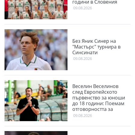
години в Словения
09.08.2026
Без Яник Синер на
"Мастърс" турнира в
Синсинати
09.08.2026
Веселин Веселинов
след Европейското
първенство за юноши
до 18 години: Поемам
отговорността за
нашия неуспех
09.08.2026