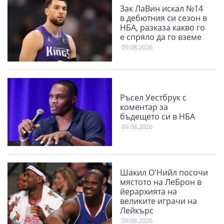
Зак ЛаВин искал №14
в дебютния си сезон в
НБА, разказа какво го
е спряло да го вземе
09.08.2026
Ръсел Уестбрук с
коментар за
бъдещето си в НБА
09.08.2026
Шакил О'Нийл посочи
мястото на ЛеБрон в
йерархията на
великите играчи на
Лейкърс
09.08.2026