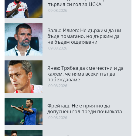
първия си гол за ЦСКА
09.08.2026
Вальо Илиев: Не държим да ни
бъде помагано, но държим да
не бъдем ощетявани
09.08.2026
Янев: Трябва да сме честни и да
кажем, че няма всеки път да
побеждаваме
09.08.2026
Фрейташ: Не е приятно да
допуснеш гол преди почивката
09.08.2026