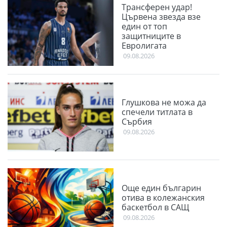
Трансферен удар!
Цървена звезда взе
един от топ
защитниците в
Евролигата
09.08.2026
Глушкова не можа да
спечели титлата в
Сърбия
09.08.2026
Още един българин
отива в колежанския
баскетбол в САЩ
09.08.2026