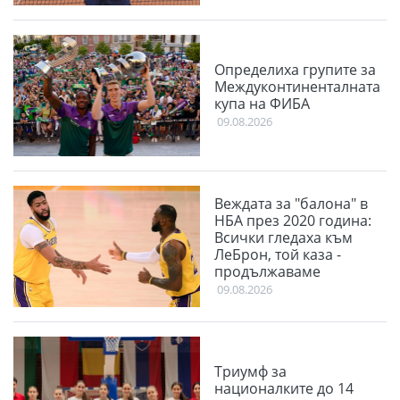
Определиха групите за
Междуконтиненталната
купа на ФИБА
09.08.2026
Веждата за "балона" в
НБА през 2020 година:
Всички гледаха към
ЛеБрон, той каза -
продължаваме
09.08.2026
Триумф за
националките до 14