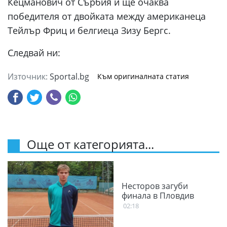
Кецманович от Сърбия и ще очаква
победителя от двойката между американеца
Тейлър Фриц и белгиеца Зизу Бергс.
Следвай ни:
Източник:
Sportal.bg
Към оригиналната статия
Още от категорията...
Несторов загуби
финала в Пловдив
02:18