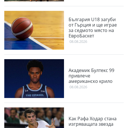
България U18 загуби
от Гърция и ще играе
за седмото място на
ЕвроБаскет
08.08.2026
Академик Бултекс 99
привлече
американско крило
08.08.2026
Как Рафа Ходар стана
изгряващата звезда