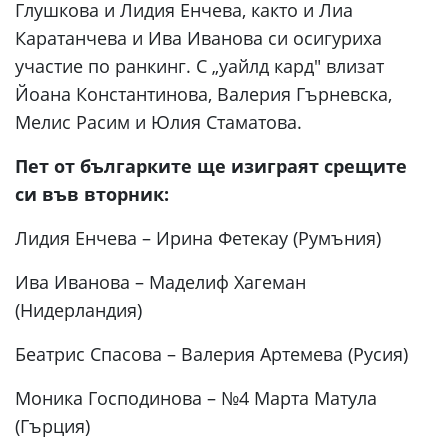
Глушкова и Лидия Енчева, както и Лиа
Каратанчева и Ива Иванова си осигуриха
участие по ранкинг. С „уайлд кард" влизат
Йоана Константинова, Валерия Гърневска,
Мелис Расим и Юлия Стаматова.
Пет от българките ще изиграят срещите
си във вторник:
Лидия Енчева – Ирина Фетекау (Румъния)
Ива Иванова – Маделиф Хагеман
(Нидерландия)
Беатрис Спасова – Валерия Артемева (Русия)
Моника Господинова – №4 Марта Матула
(Гърция)