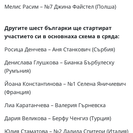
Мелис Расим – №7 Джина Файстел (Полша)
Другите шест българки ще стартират
участието си в основнаха схема в сряда:
Росица Денчева – Аня Станкович (Сърбия)
Денислава Глушкова – Бианка Бърбулеску
(Румъния)
Йоана Константинова – №1 Селена Яничиевич
(Франция)
Лиа Каратанчева – Валерия Гърневска
Дария Великова – Берфу Ченгиз (Турция)
Юлия Стаматова – №2 Далила Спитери (Италия)