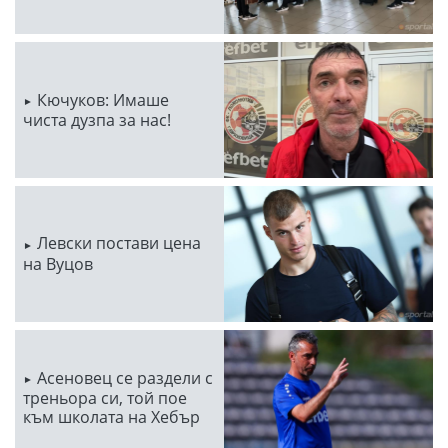
Кючуков: Имаше
чиста дузпа за нас!
Левски постави цена
на Вуцов
Асеновец се раздели с
треньора си, той пое
към школата на Хебър