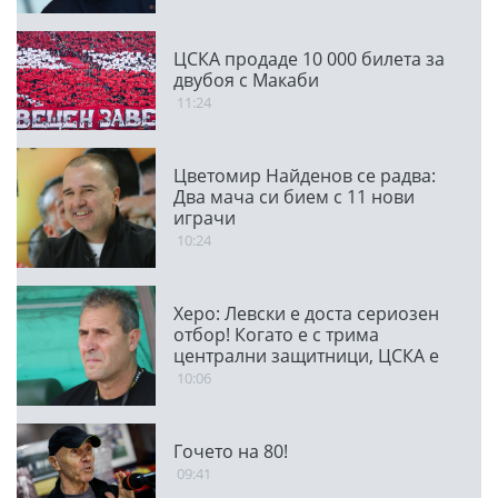
ЦСКА продаде 10 000 билета за
двубоя с Макаби
11:24
Цветомир Найденов се радва:
Два мача си бием с 11 нови
играчи
10:24
Херо: Левски е доста сериозен
отбор! Когато е с трима
централни защитници, ЦСКА е
много стабилен
10:06
Гочето на 80!
09:41