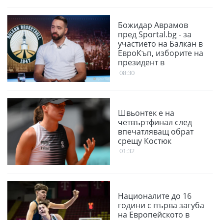
Божидар Аврамов
пред Sportal.bg - за
участието на Балкан в
ЕвроКъп, изборите на
президент в
БФБаскетбол и
08:30
проблема със залите
Швьонтек е на
четвъртфинал след
впечатляващ обрат
срещу Костюк
01:32
Националите до 16
години с първа загуба
на Европейското в