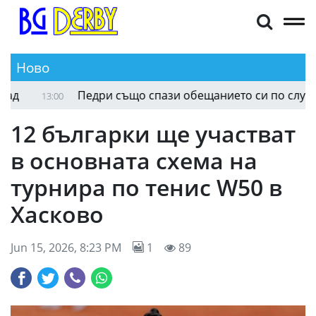
Ново
Калпаков за победния старт на Крумовград
13:04
12 българки ще участват
в основната схема на
турнира по тенис W50 в
Хасково
Jun 15, 2026, 8:23 PM
1
89