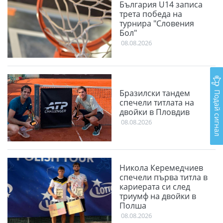
България U14 записа
трета победа на
турнира "Словения
Бол"
08.08.2026
Подай сигнал
Бразилски тандем
спечели титлата на
двойки в Пловдив
08.08.2026
Никола Керемедчиев
спечели първа титла в
кариерата си след
триумф на двойки в
Полша
08.08.2026