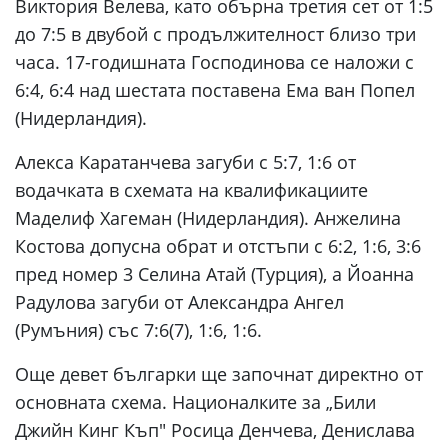
Виктория Велева, като обърна третия сет от 1:5
до 7:5 в двубой с продължителност близо три
часа. 17-годишната Господинова се наложи с
6:4, 6:4 над шестата поставена Ема ван Попел
(Нидерландия).
Алекса Каратанчева загуби с 5:7, 1:6 от
водачката в схемата на квалификациите
Маделиф Хагеман (Нидерландия). Анжелина
Костова допусна обрат и отстъпи с 6:2, 1:6, 3:6
пред номер 3 Селина Атай (Турция), а Йоанна
Радулова загуби от Александра Ангел
(Румъния) със 7:6(7), 1:6, 1:6.
Още девет българки ще започнат директно от
основната схема. Националките за „Били
Джийн Кинг Къп" Росица Денчева, Денислава