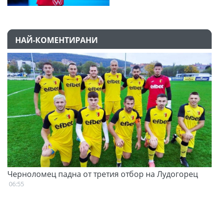
НАЙ-КОМЕНТИРАНИ
Черноломец падна от третия отбор на Лудогорец
С
н
06:55
07