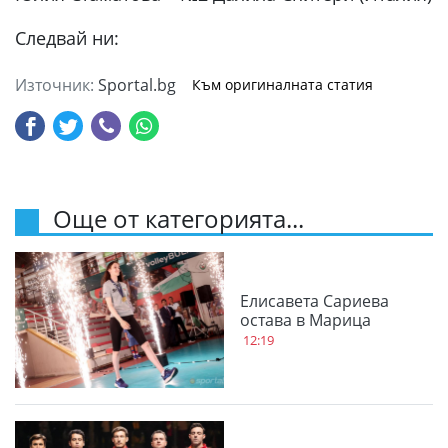
Следвай ни:
Източник:
Sportal.bg
Към оригиналната статия
Още от категорията...
Елисавета Сариева
остава в Марица
12:19