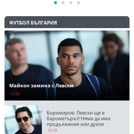
ФУТБОЛ БЪЛГАРИЯ
Майкон замина с Левски
12:23
Боримиров: Левски ще е
барометърът! Няма да има
продължения или дузпи
12:10