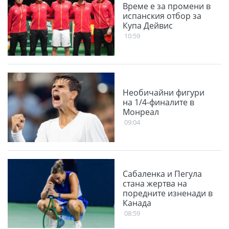
Време е за промени в
испанския отбор за
Купа Дейвис
10:59
Необичайни фигури
на 1/4-финалите в
Монреал
09:04
Сабаленка и Пегула
стана жертва на
поредните изненади в
Канада
08:59