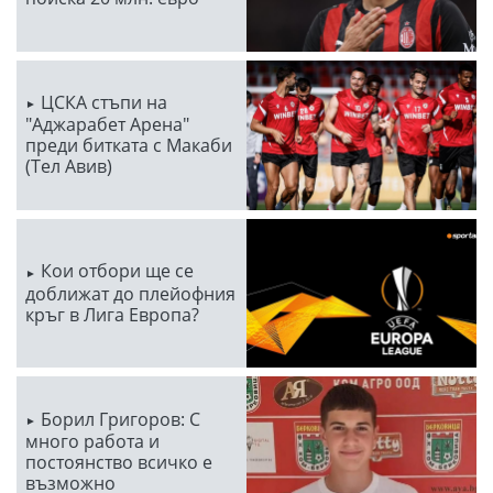
ЦСКА стъпи на
"Аджарабет Арена"
преди битката с Макаби
(Тел Авив)
Кои отбори ще се
доближат до плейофния
кръг в Лига Европа?
Борил Григоров: С
много работа и
постоянство всичко е
възможно