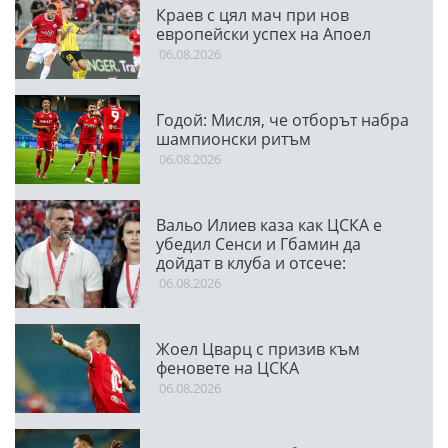
Краев с цял мач при нов
европейски успех на Апоел
06.08.2026
Годой: Мисля, че отборът набра
шампионски ритъм
06.08.2026
Вальо Илиев каза как ЦСКА е
убедил Сенси и Гбамин да
дойдат в клуба и отсече:
Направихме изключителен
06.08.2026
двубой
Жоел Цварц с призив към
феновете на ЦСКА
06.08.2026