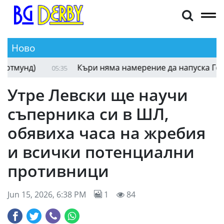
Ново
Комо привлече защитник от Борусия (Дортмунд
05:59
Утре Левски ще научи
съперника си в ШЛ,
обявиха часа на жребия
и всички потенциални
противници
Jun 15, 2026, 6:38 PM
1
84