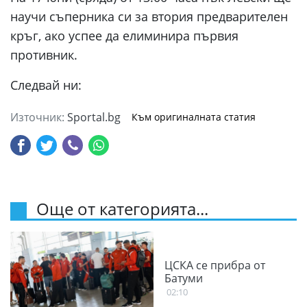
научи съперника си за втория предварителен
кръг, ако успее да елиминира първия
противник.
Следвай ни:
Източник:
Sportal.bg
Към оригиналната статия
Още от категорията...
ЦСКА се прибра от
Батуми
02:10