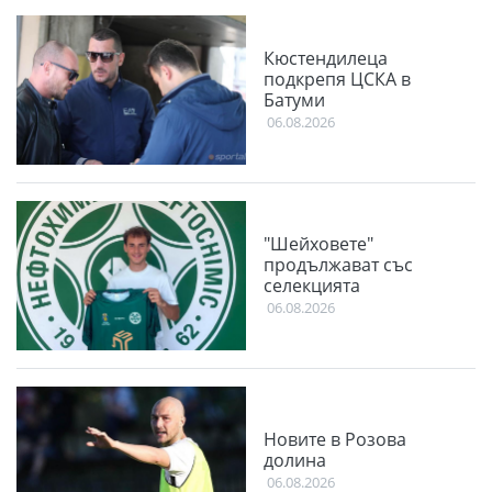
Кюстендилеца
подкрепя ЦСКА в
Батуми
06.08.2026
"Шейховете"
продължават със
селекцията
06.08.2026
Новите в Розова
долина
06.08.2026