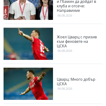
и Гбамин да дойдат в
клуба и отсече:
Направихме
изключителен двубой
06.08.2026
Жоел Цварц с призив
към феновете на
ЦСКА
06.08.2026
Цварц: Много добър
ЦСКА
06.08.2026