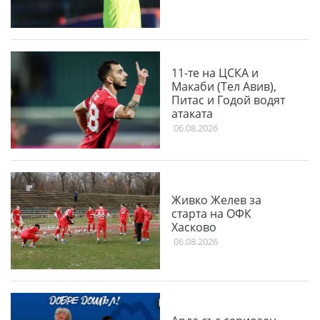
11-те на ЦСКА и
Макаби (Тел Авив),
Питас и Годой водят
атаката
06.08.2026
Живко Желев за
старта на ОФК
Хасково
06.08.2026