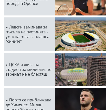
победа в Оренсе
Левски заминава за
пъкъла на пустинята -
ужасна жега заплашва
“сините”
ЦСКА излиза на
стадион за милиони, но
теренът не е блестящ
Порто се приближава
до Хименес, Милан
поиска 20 млн. евро