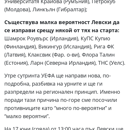
Университатя Крайова (Румъния), Петрокуб
(Молдова), Линкълн (Гибралтар);
Съществува малка вероятност Левски да
се изправи срещу някой от тях на старта:
Шамрок Роувърс (Ирландия), КуПС Купио
(Финландия), Викингур (Исландия), Рига ФК
(Латвия), Клаксвик (Фар. о-ви), Флора Талин
(Естония), Ларн (Северна Ирландия), ТНС (Уелс).
Утре сутринта УЕФА ще направи нова, по-
подробна, разбивка на урните и ще ги
разпредели на регионален принцип. Именно
поради тази причина по-горе сме посочили
противниците като “много по-вероятни” и
“малко вероятни”.
На 17 юни (сряда) от 13:00 часа пък Левски ще