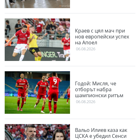
Краев с цял мач при
нов европейски успех
на Апоел
06.08.2026
Годой: Мисля, че
отборът набра
шампионски ритъм
06.08.2026
Вальо Илиев каза как
ЦСКА е убедил Сенси