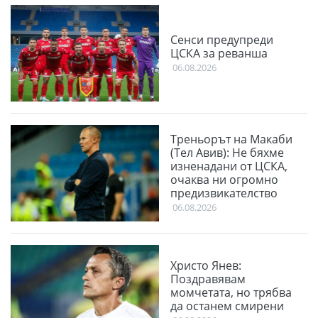
Сенси предупреди
ЦСКА за реванша
06.08.2026
Треньорът на Макаби
(Тел Авив): Не бяхме
изненадани от ЦСКА,
очаква ни огромно
предизвикателство
06.08.2026
Христо Янев:
Поздравявам
момчетата, но трябва
да останем смирени