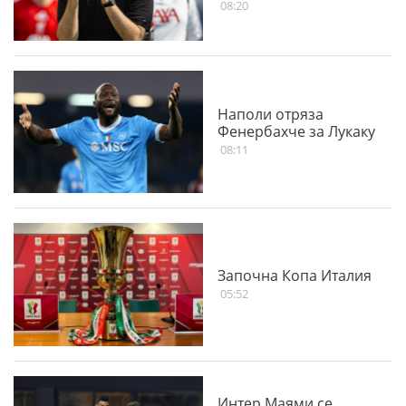
08:20
Наполи отряза
Фенербахче за Лукаку
08:11
Започна Копа Италия
05:52
Интер Маями се