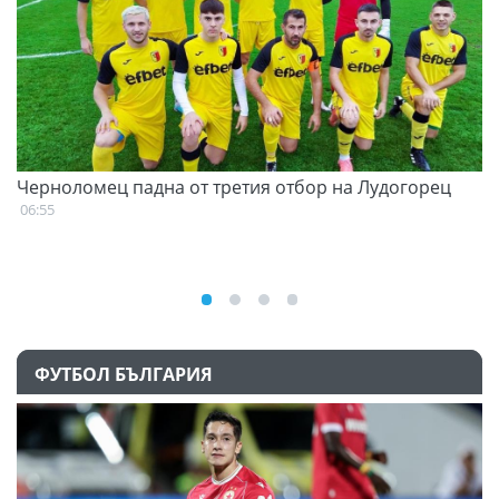
Черноломец падна от третия отбор на Лудогорец
С
н
06:55
07
ФУТБОЛ БЪЛГАРИЯ