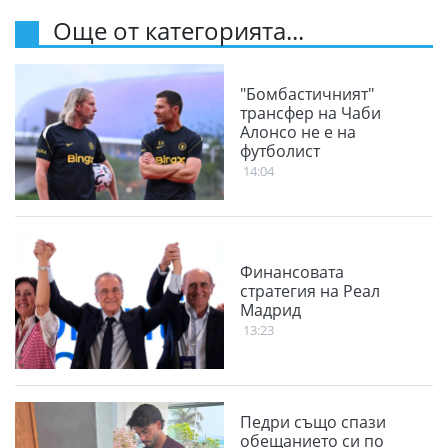
Още от категорията...
"Бомбастичният"
трансфер на Чаби
Алонсо не е на
футболист
14:04
Финансовата
стратегия на Реал
Мадрид
13:23
Педри също спази
обещанието си по