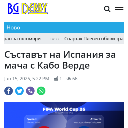
Ново
ан за октомври
Спартак Плевен обяви трансфер
14:33
Съставът на Испания за
мача с Кабо Верде
Jun 15, 2026, 5:22 PM
1
66