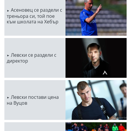
Асеновец се раздели с
треньора си, той пое
към школата на Хебър
Левски се раздели с
директор
Левски постави цена
на Вуцов