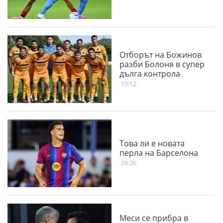
Отборът на Божинов
разби Болоня в супер
дълга контрола
10:12
Това ли е новата
перла на Барселона
09:36
Меси се прибра в