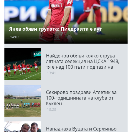
Янев обяви групата: Пиедраита е аут
14:02
Найденов обяви колко струва
лятната селекция на ЦСКА 1948,
тя е над 100 пъти под тази на
ПАО
13:41
Секирово поздрави Атлетик за
100-годишнината на клуба от
Куклен
13:23
Нападнаха Вуцата и Сержиньо