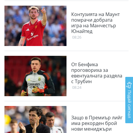
Контузията на Маунт
помрачи добрата
игра на Манчестър
Юнайтед
08:26
От Бенфика
проговориха за
евентуалната раздяла
с Трубин
08:24
Подай сигнал
Защо в Премиър лийг
има рекорден брой
нови мениджъри