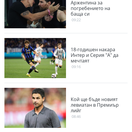
Аржентина за
погребението на
баща си
09:22
18-годишен накара
Интер и Серия "А" да
мечтаят
09:16
Кой ще бъде новият
левиатан в Премиър
лийг
08:46