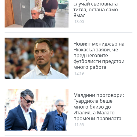
случай световната
титла, остана само
Ямал
13:00
Новият мениджър на
Нюкасъл заяви, че
пред неговите
футболисти предстои
много работа
12:19
Малдини проговори:
Гуардиола беше
много близо до
Италия, а Малаго
промени правилата
11:55