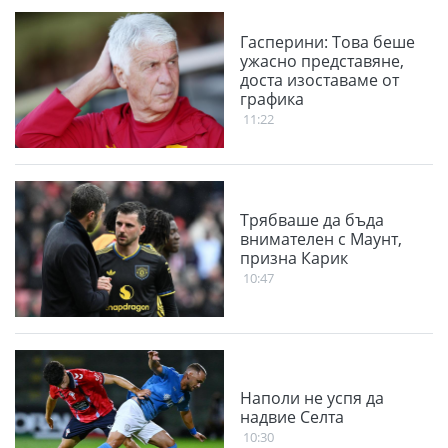
Гасперини: Това беше
ужасно представяне,
доста изоставаме от
графика
11:22
Трябваше да бъда
внимателен с Маунт,
призна Карик
10:47
Наполи не успя да
надвие Селта
10:30