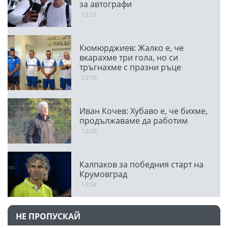
за автографи
13:21
Кюмюрджиев: Жалко е, че
вкарахме три гола, но си
тръгнахме с празни ръце
13:16
Иван Кочев: Хубаво е, че бихме,
продължаваме да работим
13:09
Калпаков за победния старт на
Крумовград
13:04
НЕ ПРОПУСКАЙ