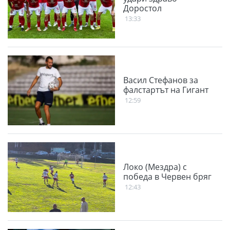
Доростол
13:33
Васил Стефанов за
фалстартът на Гигант
12:59
Локо (Мездра) с
победа в Червен бряг
12:43