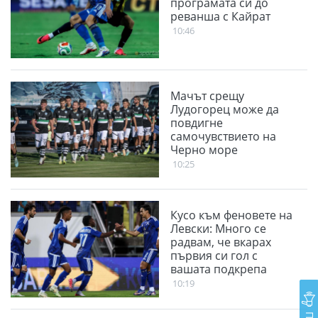
програмата си до
реванша с Кайрат
10:46
Мачът срещу
Лудогорец може да
повдигне
самочувствието на
Черно море
10:25
Кусо към феновете на
Левски: Много се
радвам, че вкарах
първия си гол с
вашата подкрепа
10:19