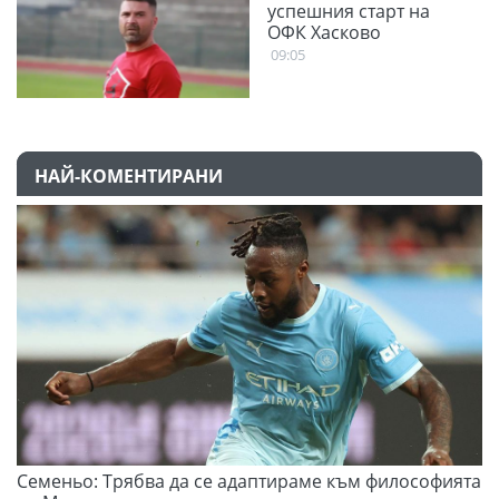
успешния старт на
ОФК Хасково
09:05
НАЙ-КОМЕНТИРАНИ
Семеньо: Трябва да се адаптираме към философията
Ф