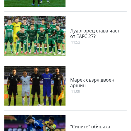
Лудогорец става част
от EAFC 27?
11:53
Марек съзря двоен
аршин
11:09
"Сините" обявиха