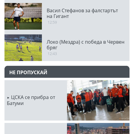
Васил Стефанов за фалстартът
на Гигант
12:59
Локо (Мездра) с победа в Червен
бряг
12:43
НЕ ПРОПУСКАЙ
ЦСКА се прибра от
Батуми