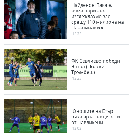
Найденов: Така е,
няма пари - не
изглеждахме зле
срещу 110 милиона на
Панатинайкос
12:32
ФК Севлиево победи
Янтра (Полски
Тръмбеш)
12:23
Юношите на Етър
биха връстниците си
от Павликени
12:02