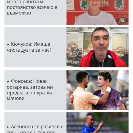
много работа и
постоянство всичко е
възможно
Кючуков: Имаше
чиста дузпа за нас!
Фонсека: Новак
остарява, затова ни
предлага по-кратки
мачове!
Асеновец се раздели с
треньора си, той пое