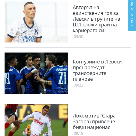
Подай сигнал
Авторът на
единствения гол за
Левски в групите на
ШЛ сложи край на
кариерата си
09:30
Контузиите в Левски
пренареждат
трансферните
планове
09:23
Локомотив (Стара
Загора) привлече
бивш национал
09:18