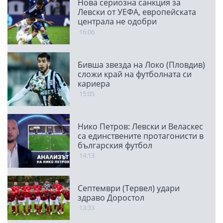
Нова сериозна санкция за
Левски от УЕФА, европейската
централа не одобри
транспарант
16:06
Бивша звезда на Локо (Пловдив)
сложи край на футболната си
кариера
15:05
Нико Петров: Левски и Веласкес
са единствените протагонисти в
българския футбол
14:13
Септември (Тервел) удари
здраво Доростол
13:33