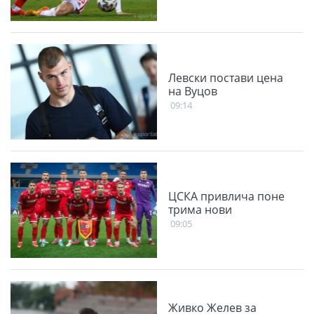
Левски постави цена
на Вуцов
09:14
ЦСКА привлича поне
трима нови
09:05
Живко Желев за