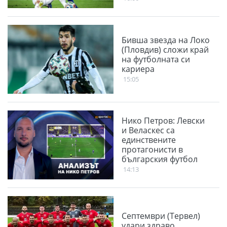
Бивша звезда на Локо
(Пловдив) сложи край
на футболната си
кариера
15:05
Нико Петров: Левски
и Веласкес са
единствените
протагонисти в
българския футбол
14:13
Септември (Тервел)
удари здраво