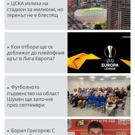
ЦСКА излиза на
стадион за милиони, но
теренът не е блестящ
Кои отбори ще се
доближат до плейофния
кръг в Лига Европа?
Футболното
първенство на област
Шумен ще започне
през септември
Борил Григоров: С