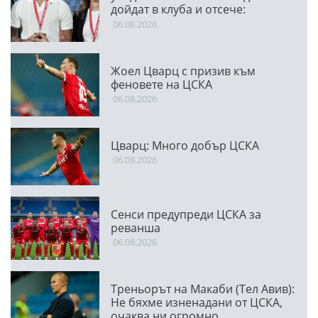
дойдат в клуба и отсече:
Направихме изключителен
06.08.2026
двубой
Жоел Цварц с призив към
феновете на ЦСКА
06.08.2026
Цварц: Много добър ЦСКА
06.08.2026
Сенси предупреди ЦСКА за
реванша
06.08.2026
Треньорът на Макаби (Тел Авив):
Не бяхме изненадани от ЦСКА,
очаква ни огромно