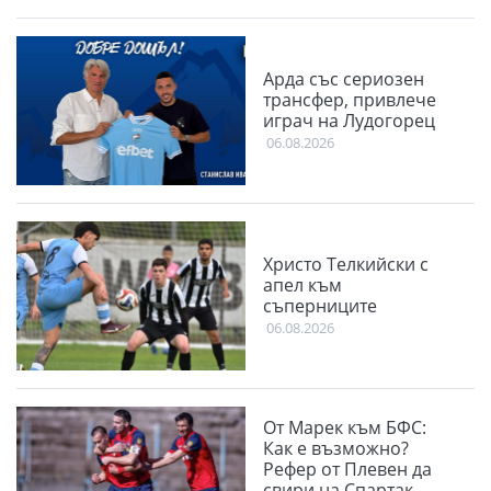
Арда със сериозен
трансфер, привлече
играч на Лудогорец
06.08.2026
Христо Телкийски с
апел към
съперниците
06.08.2026
От Марек към БФС:
Как е възможно?
Рефер от Плевен да
свири на Спартак