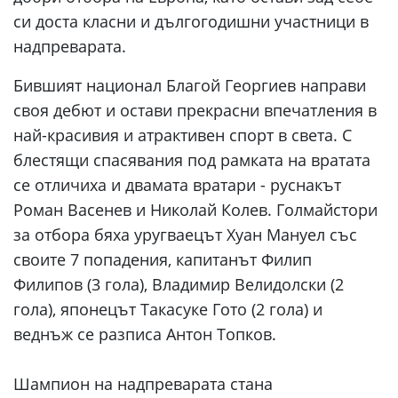
си доста класни и дългогодишни участници в
надпреварата.
Бившият национал Благой Георгиев направи
своя дебют и остави прекрасни впечатления в
най-красивия и атрактивен спорт в света. С
блестящи спасявания под рамката на вратата
се отличиха и двамата вратари - руснакът
Роман Васенев и Николай Колев. Голмайстори
за отбора бяха уругваецът Хуан Мануел със
своите 7 попадения, капитанът Филип
Филипов (3 гола), Владимир Велидолски (2
гола), японецът Такасуке Гото (2 гола) и
веднъж се разписа Антон Топков.
Шампион на надпреварата стана