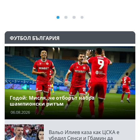
ФУТБОЛ БЪЛГАРИЯ
Годой: Мисля, че отборът набра
шампионски ритъм
06.08.2026
Вальо Илиев каза как ЦСКА е
убедил Сенси и Гбамин да