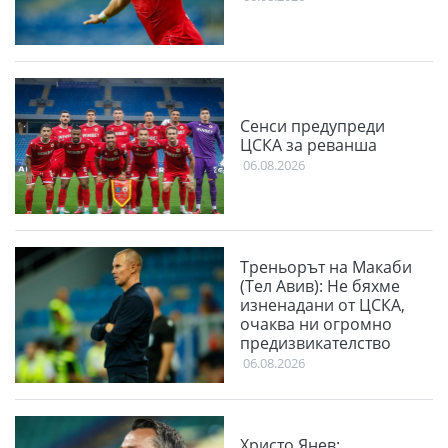
Сенси предупреди
ЦСКА за реванша
06.08.2026
Треньорът на Макаби
(Тел Авив): Не бяхме
изненадани от ЦСКА,
очаква ни огромно
предизвикателство
06.08.2026
Христо Янев: