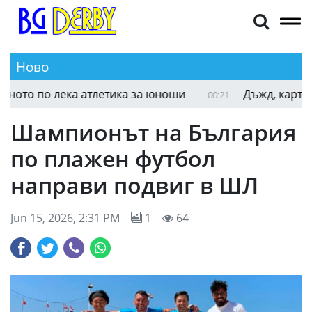
Ново
Още един българин е на финал на Световното п
00:29
Шампионът на България
по плажен футбол
направи подвиг в ШЛ
Jun 15, 2026, 2:31 PM
1
64