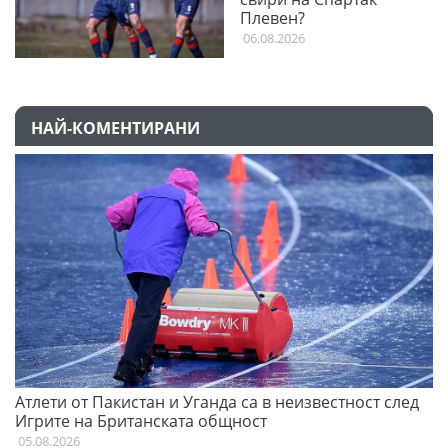
Плевен?
06.08.2026
НАЙ-КОМЕНТИРАНИ
Атлети от Пакистан и Уганда са в неизвестност след
Д
Игрите на Британската общност
05
05.08.2026