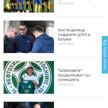
06.08.2026
Кюстендилеца
подкрепя ЦСКА в
Батуми
06.08.2026
Подай сигнал
"Шейховете"
продължават със
селекцията
06.08.2026