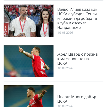
Вальо Илиев каза как
ЦСКА е убедил Сенси
и Гбамин да дойдат в
клуба и отсече:
Направихме
изключителен двубой
06.08.2026
Жоел Цварц с призив
към феновете на
ЦСКА
06.08.2026
Цварц: Много добър
ЦСКА
06.08.2026