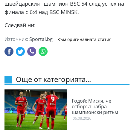
швейцарският шампион BSC 54 след успех на
финала с 6:4 над BSC MINSK.
Следвай ни:
Източник:
Sportal.bg
Към оригиналната статия
Още от категорията...
Годой: Мисля, че
отборът набра
шампионски ритъм
06.08.2026