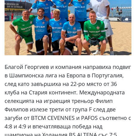
Благой Георгиев и компания направиха подвиг
в Шампионска лига на Европа в Португалия,
след като завършиха на 22-ро място от 36
клуба на Стария континент. Международната
селекцията на играещия треньор Филип
Филипов излезе трети от група F след две
загуби от BTCM CEVENNES и PAFOS съответно с
4:8 и 4:9 и впечатляваща победа над
шампиона на Холандия BS ALTENA със 7:5.