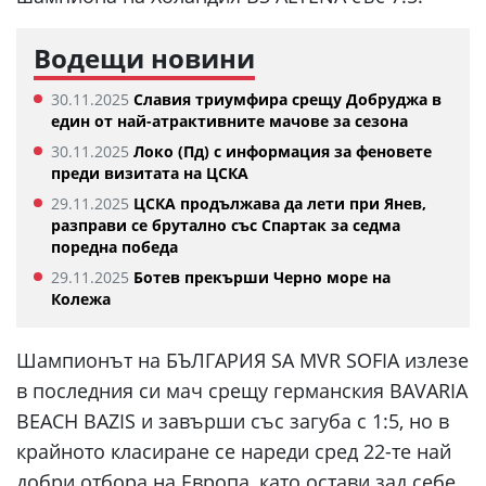
Водещи новини
30.11.2025
Славия триумфира срещу Добруджа в
един от най-атрактивните мачове за сезона
30.11.2025
Локо (Пд) с информация за феновете
преди визитата на ЦСКА
29.11.2025
ЦСКА продължава да лети при Янев,
разправи се брутално със Спартак за седма
поредна победа
29.11.2025
Ботев прекърши Черно море на
Колежа
Шампионът на БЪЛГАРИЯ SA MVR SOFIA излезе
в последния си мач срещу германския BAVARIA
BEACH BAZIS и завърши със загуба с 1:5, но в
крайното класиране се нареди сред 22-те най
добри отбора на Европа, като остави зад себе