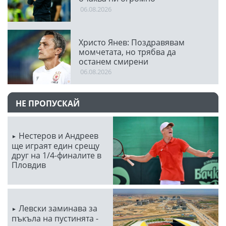
предизвикателство
06.08.2026
Христо Янев: Поздравявам
момчетата, но трябва да
останем смирени
06.08.2026
НЕ ПРОПУСКАЙ
Нестеров и Андреев
ще играят един срещу
друг на 1/4-финалите в
Пловдив
Левски заминава за
пъкъла на пустинята -