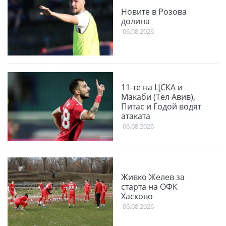
Новите в Розова
долина
06.08.2026
11-те на ЦСКА и
Макаби (Тел Авив),
Питас и Годой водят
атаката
06.08.2026
Живко Желев за
старта на ОФК
Хасково
06.08.2026