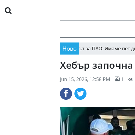
Ново
вие
Голмайсторът за ПАО: Имаме пет дни, за д
03:35
Хебър започна 
Jun 15, 2026, 12:58 PM
1