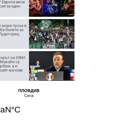
? Европа вече
сия за един
 море пусна в
ба билети за
 Лудогорец
орът на ОФИ:
 Макаби са
обри, а и
граят мачове