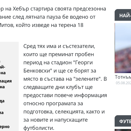
р на Хебър стартира своята предсезонна
НАЙ
ние след лятната пауза бе водено от
тов, който изведе на терена 18
Сред тях има и състезатели,
които ще преминат пробен
а
период на стадион "Георги
ай-
Бенковски" и ще се борят за
она
Изабелла Шиникова започна с
Тотнъм започ
място в състава на "зелените". В
мация
убедителна победа в Оренсе
05.08.2026
следващите дни клубът ще
на
05.08.2026
предостави повече информация
да
относно програмата за
подготовка, селекцията, както и
ма
за новите и напускащите
ФУТ
ерно
футболисти.