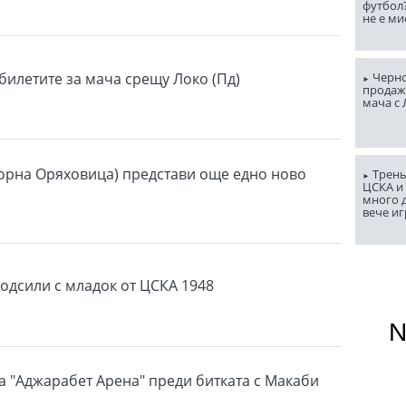
футбол
не е ми
билетите за мача срещу Локо (Пд)
Черно
продаж
мача с
орна Оряховица) представи още едно ново
Трень
ЦСКА и
много д
вече и
подсили с младок от ЦСКА 1948
а "Аджарабет Арена" преди битката с Макаби