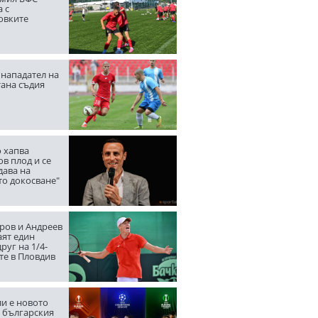
 с
овките
нападател на
тана съдия
 хапва
в плод и се
дава на
то докосване"
ров и Андреев
аят един
руг на 1/4-
те в Пловдив
ли е новото
а българския