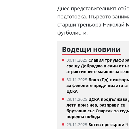
Днес представителният отбо
подготовка. Първото занима
старши треньора Николай Ми
футболисти.
Водещи новини
30.11.2025
Славия триумфир
срещу Добруджа в един от н
атрактивните мачове за сез
30.11.2025
Локо (Пд) с инфор
за феновете преди визитата 
ЦСКА
29.11.2025
ЦСКА продължава 
лети при Янев, разправи се
брутално със Спартак за сед
поредна победа
29.11.2025
Ботев прекърши Ч