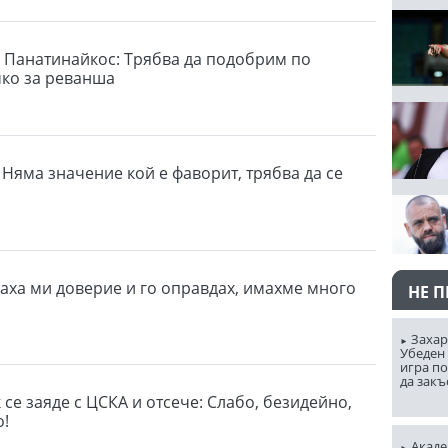
 Панатинайкос: Трябва да подобрим по
чко за реванша
 Няма значение кой е фаворит, трябва да се
ваха ми доверие и го оправдах, имахме много
НЕ 
Захар
Убеден 
игра п
да закъ
се заяде с ЦСКА и отсече: Слабо, безидейно,
о!
Акаде