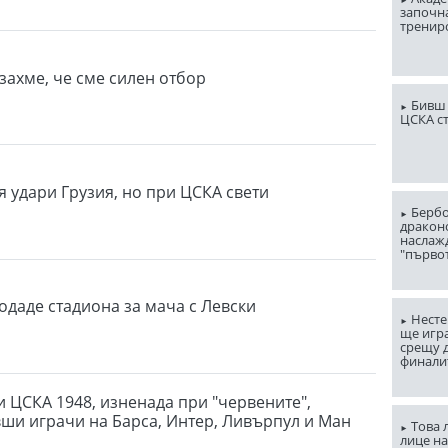
започна
тренир
захме, че сме силен отбор
Бивш 
ЦСКА с
я удари Грузия, но при ЦСКА свети
Бербо
драконо
наслаж
"първо
одаде стадиона за мача с Левски
Несте
ще игр
срещу д
финали
и ЦСКА 1948, изненада при "червените",
вши играчи на Барса, Интер, Ливърпул и Ман
Това 
лице н