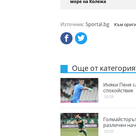
море на Колежа
Източник:
Sportal.bg
Към ориги
Още от категорият
Иняки Пеня с
спокойствие
03:58
Голмайсторът
различен нач
03:35