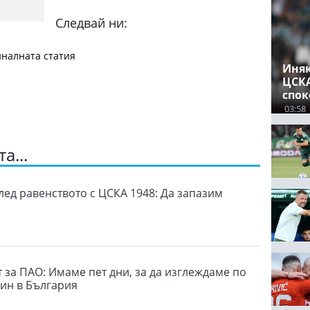
Следвай ни:
налната статия
Иняк
ЦСКА
спок
03:58
а...
лед равенството с ЦСКА 1948: Да запазим
 за ПАО: Имаме пет дни, за да изглеждаме по
ин в България