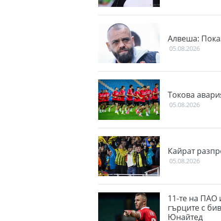
Алвеша: Пока
05.08.2026
Токова авари
05.08.2026
Кайрат разпр
05.08.2026
11-те на ПАО 
гърците с би
Юнайтед