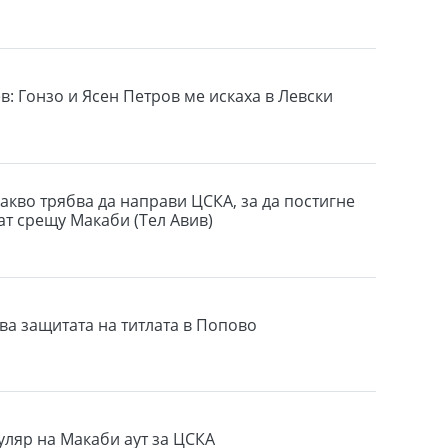
в: Гонзо и Ясен Петров ме искаха в Левски
акво трябва да направи ЦСКА, за да постигне
ат срещу Макаби (Тел Авив)
ва защитата на титлата в Попово
уляр на Макаби аут за ЦСКА