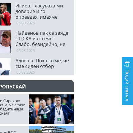
Илиев: Гласуваха ми
доверие и го
оправдах, имахме
много ситуации
05.08.2026
Найденов пак се заяде
с ЦСКА и отсече:
Слабо, безидейно, не
става нищо!
05.08.2026
Алвеша: Показахме, че
сме силен отбор
Подай сигнал
05.08.2026
ПРОПУСКАЙ
и Сираков:
съм, че с тази
обедите няма
снеят
мия БФС