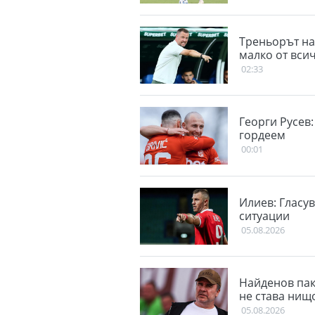
Треньорът на
малко от вси
02:33
Георги Русев:
гордеем
00:01
Илиев: Гласу
ситуации
05.08.2026
Найденов пак 
не става нищ
05.08.2026