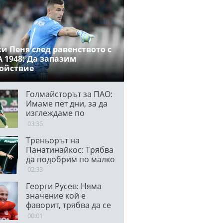
и Пеня след равенството с
 1948: Да запазим
ойствие
Голмайсторът за ПАО:
Имаме пет дни, за да
изглеждаме по
различен начин в
03:35
България
Треньорът на
Панатинайкос: Трябва
да подобрим по малко
от всичко за реванша
02:33
Георги Русев: Няма
значение кой е
фаворит, трябва да се
гордеем
00:01