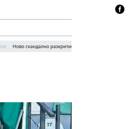
во скандално разкритие: Инфантино е имал голям план 