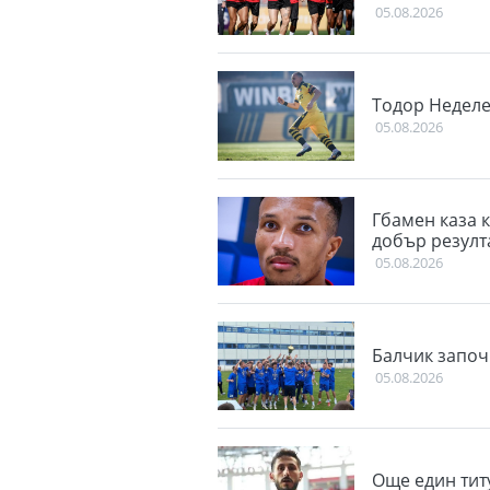
05.08.2026
Тодор Неделе
05.08.2026
Гбамен каза к
добър резулт
05.08.2026
Балчик започ
05.08.2026
Още един тит