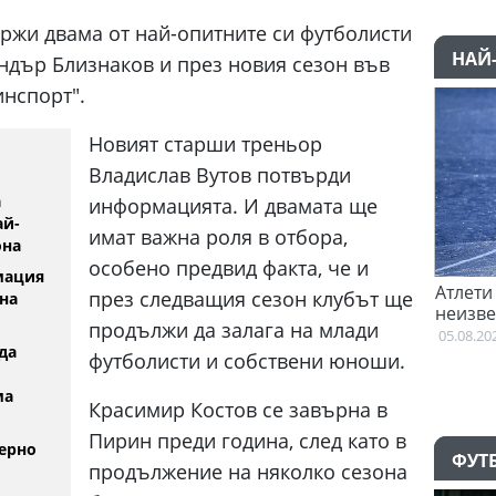
ржи двама от най-опитните си футболисти
НАЙ
ндър Близнаков и през новия сезон във
инспорт".
Новият старши треньор
Владислав Вутов потвърди
а
информацията. И двамата ще
ай-
имат важна роля в отбора,
она
особено предвид факта, че и
мация
еговори с Гакпо
Атлети от Пакистан и Уганда са в
през следващия сезон клубът ще
на
неизвестност след Игрите на
продължи да залага на млади
Британската общност
05.08.2026
да
футболисти и собствени юноши.
ма
Красимир Костов се завърна в
Пирин преди година, след като в
ерно
ФУТ
продължение на няколко сезона