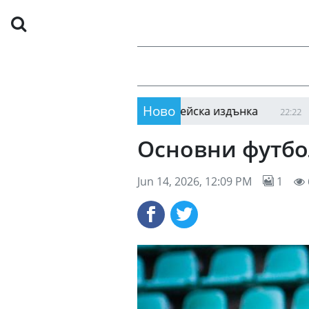
Ново
се спаси от нова европейска издънка
Мощна по
22:22
Основни футбо
Jun 14, 2026, 12:09 PM
1