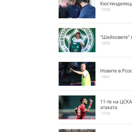
Кюстендилеца
19:00
"Шейховете" 
18:05
Новите в Роз
18:01
11-те на ЦСКА
атаката
17:54