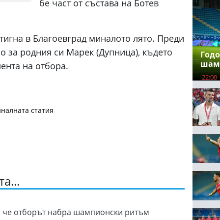
бе част от състава на Ботев
тигна в Благоевград миналото лято. Преди
но за родния си Марек (Дупница), където
Годо
шам
ента на отбора.
22:00
налната статия
а...
, че отборът набра шампионски ритъм