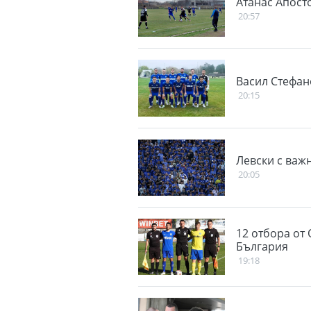
Атанас Апосто
20:57
Васил Стефан
20:15
Левски с важ
20:05
12 отбора от 
България
19:18