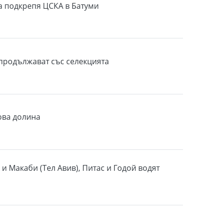
 подкрепя ЦСКА в Батуми
продължават със селекцията
ова долина
 и Макаби (Тел Авив), Питас и Годой водят