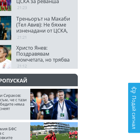
ЦСКА за реванша
21:23
Треньорът на Макаби
(Тел Авив): Не бяхме
изненадани от ЦСКА,
очаква ни огромно
21:21
предизвикателство
Христо Янев:
Поздравявам
момчетата, но трябва
да останем смирени
21:12
ПРОПУСКАЙ
и Сираков:
Подай сигнал
съм, че с тази
обедите няма
снеят
мия БФС
 с
овките