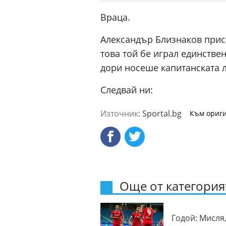
Враца.
Александър Близнаков прис
това той бе играл единстве
дори носеше капитанската л
Следвай ни:
Източник:
Sportal.bg
Към ориги
Още от категорият
Годой: Мисля