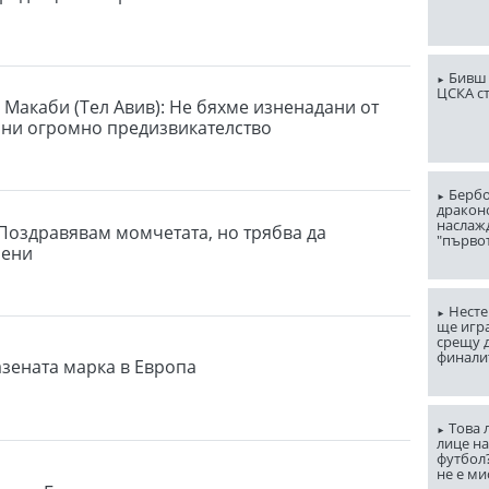
Бивш 
ЦСКА с
 Макаби (Тел Авив): Не бяхме изненадани от
 ни огромно предизвикателство
Бербо
драконо
наслаж
 Поздравявам момчетата, но трябва да
"първо
рени
Несте
ще игр
срещу д
финали
азената марка в Европа
Това 
лице н
футбол
не е ми