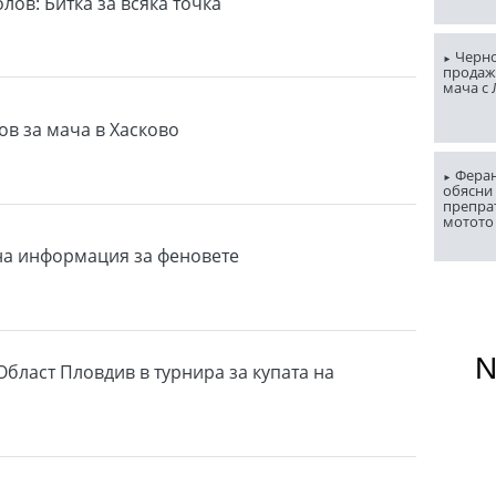
лов: Битка за всяка точка
Черно
продаж
мача с
ов за мача в Хасково
Феран
обясни 
препра
мотото
на информация за феновете
Област Пловдив в турнира за купата на