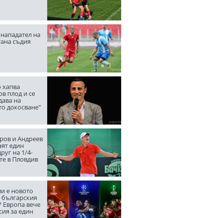
нападател на
тана съдия
 хапва
в плод и се
дава на
то докосване"
ров и Андреев
аят един
руг на 1/4-
те в Пловдив
ли е новото
а българския
? Европа вече
сия за един