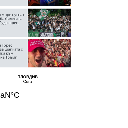
 море пусна в
ба билети за
 Лудогорец
 Торес
за шапката с
тка към
 на Тръмп