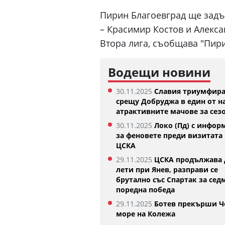
Пирин Благоевград ще задъ
– Красимир Костов и Алекса
Втора лига, съобщава "Пир
Водещи новини
30.11.2025
Славия триумфир
срещу Добруджа в един от н
атрактивните мачове за сез
30.11.2025
Локо (Пд) с инфор
Изабелла Шиникова започна с
Тотнъм започна пр
за феновете преди визитата 
убедителна победа в Оренсе
05.08.2026
ЦСКА
5.08.2026
29.11.2025
ЦСКА продължава 
лети при Янев, разправи се
брутално със Спартак за сед
поредна победа
29.11.2025
Ботев прекърши Ч
море на Колежа