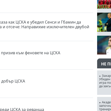
каза как ЦСКА е убедил Сенси и Гбамин да
ба и отсече: Направихме изключителен двубой
 призив към феновете на ЦСКА
НЕ 
Захар
Убеден 
о добър ЦСКА
игра п
да закъ
Акаде
започна
реди ЦСКА за реванша
тренир