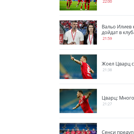
22:00
Вальо Илиев 
дойдат в клу
21:59
Жоел Цварц с
21:38
Цварц: Мног
21:27
Сенси предуп