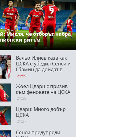
й: Мисля, че отборът набра
пионски ритъм
Вальо Илиев каза как
ЦСКА е убедил Сенси и
Гбамин да дойдат в
клуба и отсече:
21:59
Направихме
Жоел Цварц с призив
изключителен двубой
към феновете на ЦСКА
21:38
Цварц: Много добър
ЦСКА
21:27
Сенси предупреди