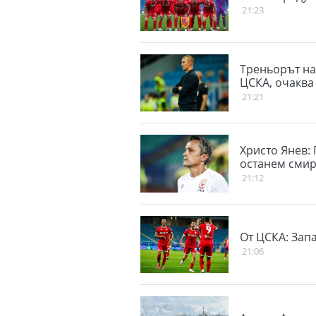
21:23
Треньорът на
ЦСКА, очаква
21:21
Христо Янев:
останем сми
21:12
От ЦСКА: Зап
21:06