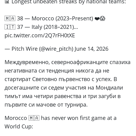
📊 Longest unbeaten streaks by national teams:
🇲🇦 38 — Morocco (2023–Present) ❤️😱
🇮🇹 37 — Italy (2018–2021)…
pic.twitter.com/2Q7rFH0tXE
— Pitch Wire (@wire_pitch) June 14, 2026
Междувременно, северноафриканците спазиха
негативната си тенденция никога да не
стартират Световно първенство с успех. В
досегашните си седем участия на Мондиали
тимът има четири равенства и три загуби в
първите си мачове от турнира.
Morocco 🇲🇦 has never won first game at a
World Cup: