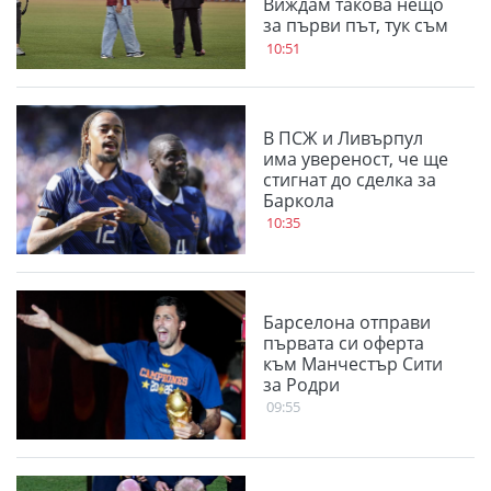
Виждам такова нещо
за първи път, тук съм
за трофеи
10:51
В ПСЖ и Ливърпул
има увереност, че ще
стигнат до сделка за
Баркола
10:35
Барселона отправи
първата си оферта
към Манчестър Сити
за Родри
09:55