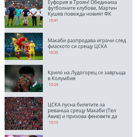
Еуфория в Троян! Обединиха
футболните клубове, Мартин
Кушев повежда новият ФК
Чавдар
10:41
Макаби разпродава играчи след
фиаското си срещу ЦСКА
10:35
Крило на Лудогорец се завръща
в Колумбия
10:29
ЦСКА пусна билетите за
реванша срещу Макаби (Тел
Авив) и призова феновете да
напълнят Националния стадион
10:15