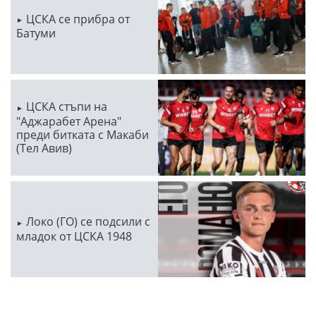
ЦСКА се прибра от
Батуми
ЦСКА стъпи на
"Аджарабет Арена"
преди битката с Макаби
(Тел Авив)
Локо (ГО) се подсили с
младок от ЦСКА 1948