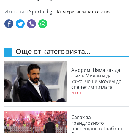
Източник:
Sportal.bg
Към оригиналната статия
Още от категорията...
Аморим: Няма как да
съм в Милан и да
кажа, че не можем да
спечелим титлата
11:01
Салах за
грандиозното
посрещане в Трабзон: