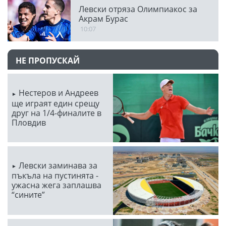
Левски отряза Олимпиакос за
Акрам Бурас
10:07
НЕ ПРОПУСКАЙ
Нестеров и Андреев
ще играят един срещу
друг на 1/4-финалите в
Пловдив
Левски заминава за
пъкъла на пустинята -
ужасна жега заплашва
“сините”