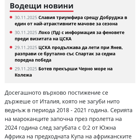
Водещи новини
30.11.2025
Славия триумфира срещу Добруджа в
един от най-атрактивните мачове за сезона
30.11.2025
Локо (Пд) с информация за феновете
преди визитата на ЦСКА
29.11.2025
ЦСКА продължава да лети при Янев,
разправи се брутално със Спартак за седма
поредна победа
29.11.2025
Ботев прекърши Черно море на
Колежа
Досегашното върхово постижение се
държеше от Италия, която не загуби нито
веднъж в периода 2018 - 2021 година. Серията
на мароканците започна през пролетта на
2024 година след загубата с 0:2 от Южна
Африка на предходната Купа на африканските