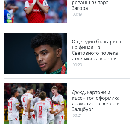
реванш в Стара
Загора
00:49
Още един българин е
на финал на
Световното по лека
атлетика за юноши
00:29
Дъжд, картони и
късен гол оформиха
драматична вечер в
Залцбург
00:21