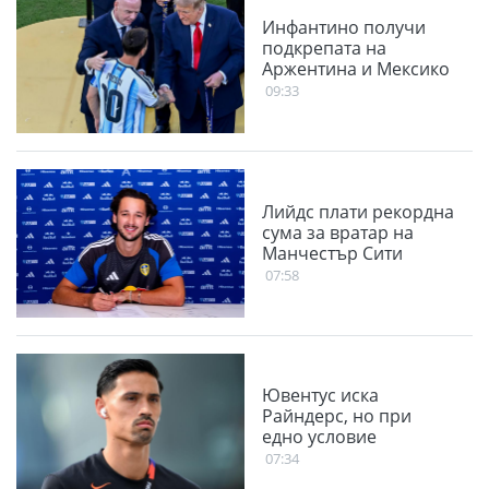
Инфантино получи
подкрепата на
Аржентина и Мексико
09:33
Лийдс плати рекордна
сума за вратар на
Манчестър Сити
07:58
Ювентус иска
Райндерс, но при
едно условие
07:34