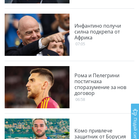
Инфантино получи
силна подкрепа от
Африка
07:05
Рома и Пелегрини
постигнаха
споразумение за нов
договор
06:58
Подай сигнал
Комо привлече
защитник от Борусия