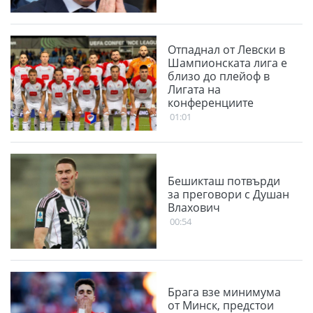
Отпаднал от Левски в
Шампионската лига е
близо до плейоф в
Лигата на
конференциите
01:01
Бешикташ потвърди
за преговори с Душан
Влахович
00:54
Брага взе минимума
от Минск, предстои