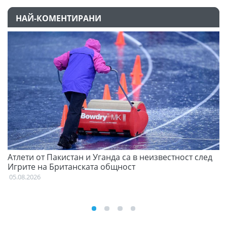
НАЙ-КОМЕНТИРАНИ
Атлети от Пакистан и Уганда са в неизвестност след
С
Игрите на Британската общност
н
05.08.2026
03