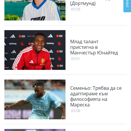
(Дортмунд)
05:59
Млад талант
пристигна в
Манчестър Юнайтед
05:01
Семеньо: Трябва да се
адаптираме към
философията на
Мареска
03:58