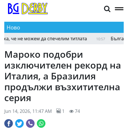
Ново
Аморим: Няма как да съм в Милан и да кажа, че
11:01
Мароко подобри
изключителен рекорд на
Италия, а Бразилия
продължи възхитителна
серия
Jun 14, 2026, 11:47 AM
1
74