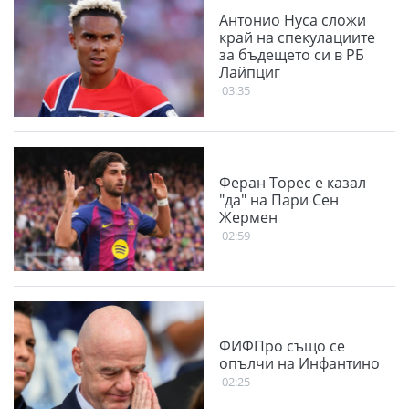
Антонио Нуса сложи
край на спекулациите
за бъдещето си в РБ
Лайпциг
03:35
Феран Торес е казал
"да" на Пари Сен
Жермен
02:59
ФИФПро също се
опълчи на Инфантино
02:25