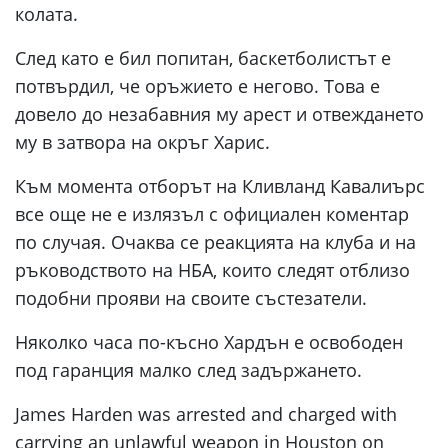
колата.
След като е бил попитан, баскетболистът е
потвърдил, че оръжието е негово. Това е
довело до незабавния му арест и отвеждането
му в затвора на окръг Харис.
Към момента отборът на Кливланд Кавалиърс
все още не е излязъл с официален коментар
по случая. Очаква се реакцията на клуба и на
ръководството на НБА, които следят отблизо
подобни прояви на своите състезатели.
Няколко часа по-късно Хардън е освободен
под гаранция малко след задържането.
James Harden was arrested and charged with
carrying an unlawful weapon in Houston on