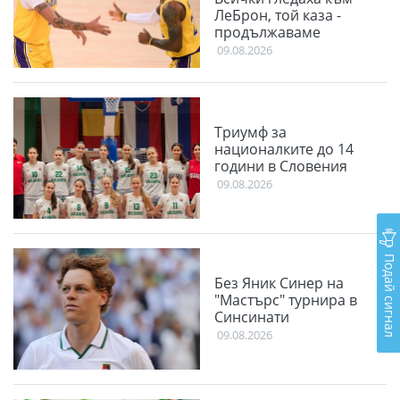
ЛеБрон, той каза -
продължаваме
09.08.2026
Триумф за
националките до 14
години в Словения
09.08.2026
Подай сигнал
Без Яник Синер на
"Мастърс" турнира в
Синсинати
09.08.2026