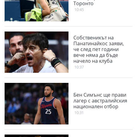
Торонто
10:45
Собственикът на
Панатинайкос заяви,
че след пет години
вече няма да бъде
начело на клуба
10:37
Бен Симънс ще прави
лагер с австралийския
национален отбор
10:31