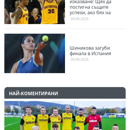
изказване: Щях да
постигна същите
успехи, ако бях на
мястото на Стеф
09.08.2026
Шиникова загуби
финала в Испания
09.08.2026
НАЙ-КОМЕНТИРАНИ