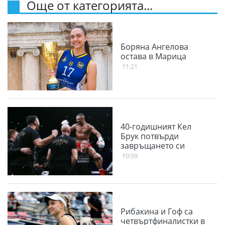
Още от категорията...
Боряна Ангелова
остава в Марица
11:21
40-годишният Кел
Брук потвърди
завръщането си
10:59
Рибакина и Гоф са
четвъртфиналистки в