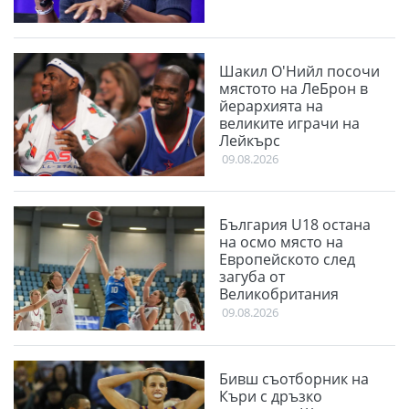
Шакил О'Нийл посочи
мястото на ЛеБрон в
йерархията на
великите играчи на
Лейкърс
09.08.2026
България U18 остана
на осмо място на
Европейското след
загуба от
Великобритания
09.08.2026
Бивш съотборник на
Къри с дръзко