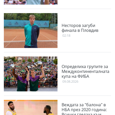
Несторов загуби
финала в Пловдив
02:18
Определиха групите за
Междуконтиненталната
купа на ФИБА
09.08.2026
Веждата за "балона" в
НБА през 2020 година:
Всички гледаха към