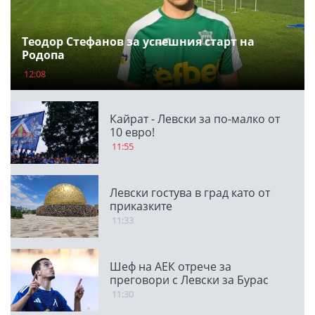
Теодор Стефанов за успешния старт на
Родопа
12:08
Кайрат - Левски за по-малко от
10 евро!
11:55
Левски гостува в град като от
приказките
11:33
Шеф на АЕК отрече за
преговори с Левски за Бурас
11:30