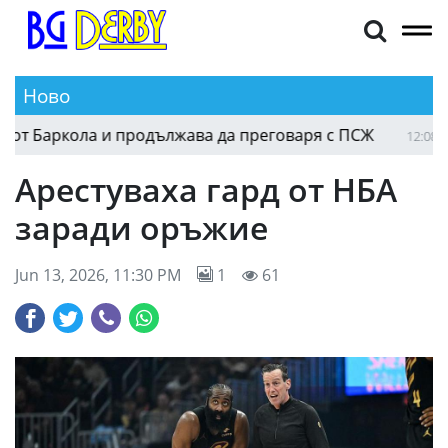
Ново
 Баркола и продължава да преговаря с ПСЖ
Тео
12:08
Арестуваха гард от НБА
заради оръжие
Jun 13, 2026, 11:30 PM
1
61