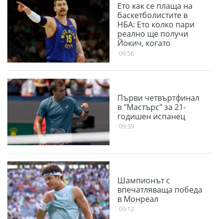
Ето как се плаща на
баскетболистите в
НБА: Ето колко пари
реално ще получи
Йокич, когато
подпише най-богатия
09:56
договор с Денвър
Първи четвъртфинал
в "Мастърс" за 21-
годишен испанец
09:39
Шампионът с
впечатляваща победа
в Монреал
09:12