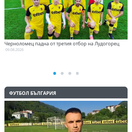
и
Черноломец падна от третия отбор на Лудогорец
О
С
09.08.2026
09
ФУТБОЛ БЪЛГАРИЯ