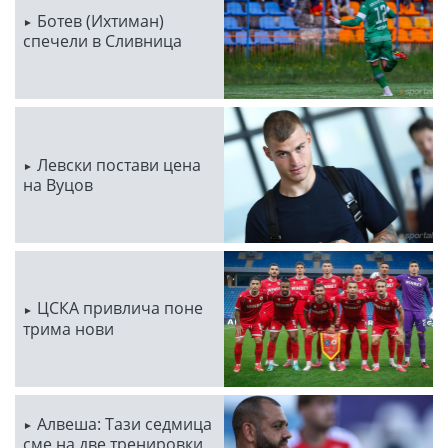
Ботев (Ихтиман)
спечели в Сливница
Левски постави цена
на Вуцов
ЦСКА привлича поне
трима нови
Алвеша: Тази седмица
сме на две тренировки,