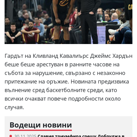
Гардът на Кливланд Кавалиърс Джеймс Хардън
беше беше арестуван в ранните часове на
събота за нарушение, свързано с незаконно
притежание на оръжие. Новината предизвика
вълнение сред баскетболните среди, като
всички очакват повече подробности около
случая.
Водещи новини
30.11.2025
Славия триумфира срещу Добруджа в