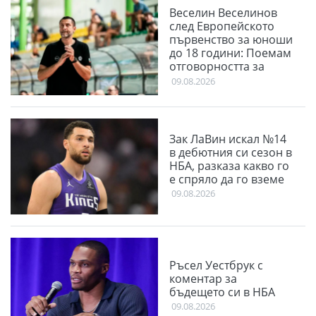
Веселин Веселинов
след Европейското
първенство за юноши
до 18 години: Поемам
отговорността за
нашия неуспех
09.08.2026
Зак ЛаВин искал №14
в дебютния си сезон в
НБА, разказа какво го
е спряло да го вземе
09.08.2026
Ръсел Уестбрук с
коментар за
бъдещето си в НБА
09.08.2026