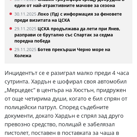
един от най-атрактивните мачове за сезона
30.11.2025
Локо (Пд) с информация за феновете
преди визитата на ЦСКА
29.11.2025
ЦСКА продължава да лети при Янев,
разправи се брутално със Спартак за седма
поредна победа
29.11.2025
Ботев прекърши Черно море на
Колежа
Инцидентът се е разиграл малко преди 4 часа
сутринта. Хардън е шофирал своя автомобил
„Мерцедес“ в центъра на Хюстън, придружен
от още четирима души, когато е бил спрян от
полицейски патрул. Според съдебните
документи, докато Хардън е спрял зад друго
превозно средство, полицай е забелязал
пистолет, поставен в поставката за чаша в