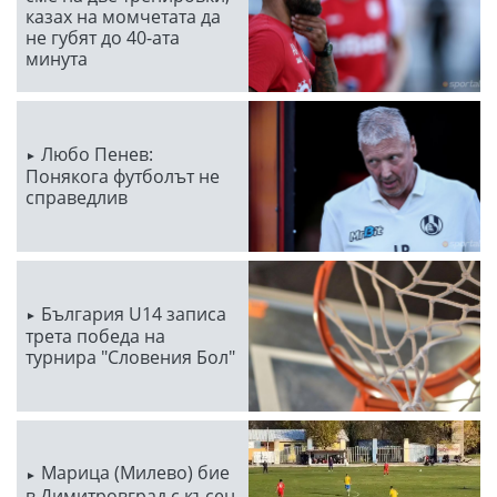
казах на момчетата да
не губят до 40-ата
минута
Любо Пенев:
Понякога футболът не
справедлив
България U14 записа
трета победа на
турнира "Словения Бол"
Марица (Милево) бие
в Димитровград с късен