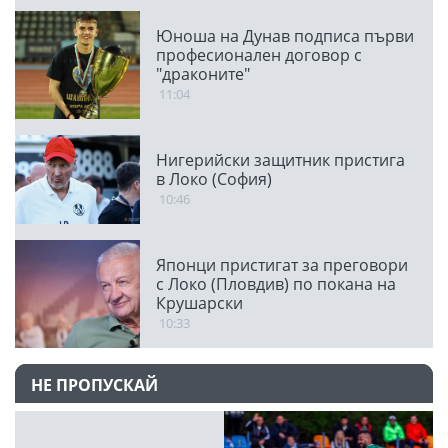
Юноша на Дунав подписа първи
професионален договор с
"драконите"
11:04
Нигерийски защитник пристига
в Локо (София)
10:46
Японци пристигат за преговори
с Локо (Пловдив) по покана на
Крушарски
10:33
НЕ ПРОПУСКАЙ