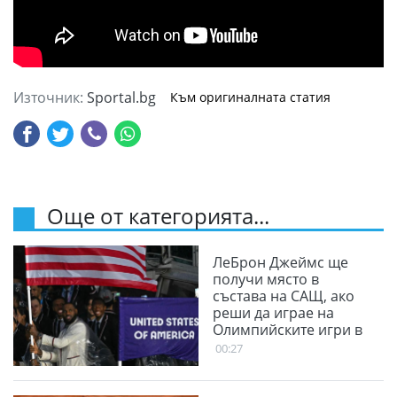
Източник:
Sportal.bg
Към оригиналната статия
Още от категорията...
ЛеБрон Джеймс ще
получи място в
състава на САЩ, ако
реши да играе на
Олимпийските игри в
Лос Анджелис
00:27