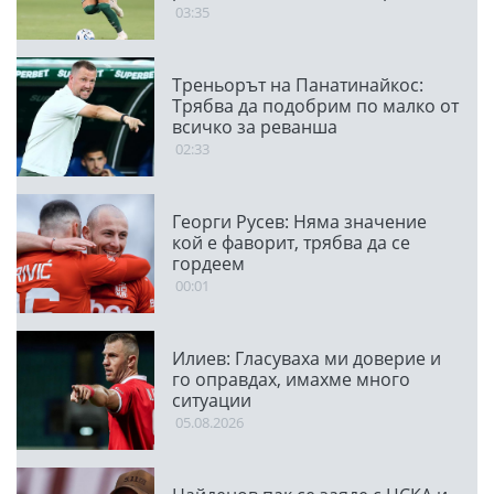
03:35
Треньорът на Панатинайкос:
Трябва да подобрим по малко от
всичко за реванша
02:33
Георги Русев: Няма значение
кой е фаворит, трябва да се
гордеем
00:01
Илиев: Гласуваха ми доверие и
го оправдах, имахме много
ситуации
05.08.2026