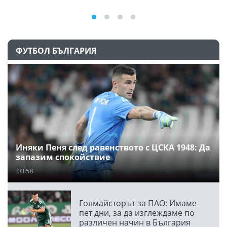
ФУТБОЛ БЪЛГАРИЯ
Иняки Пеня след равенството с ЦСКА 1948: Да
запазим спокойствие
03:58
Голмайсторът за ПАО: Имаме
пет дни, за да изглеждаме по
различен начин в България