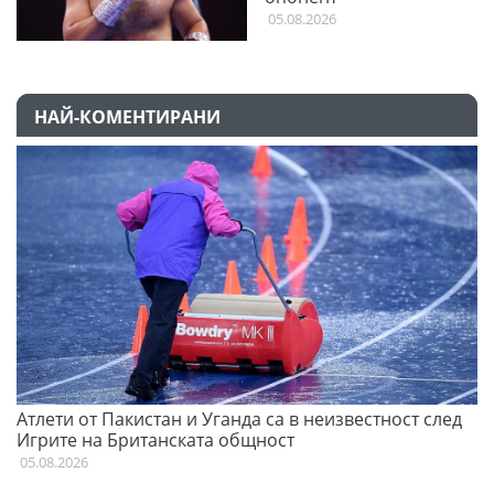
05.08.2026
НАЙ-КОМЕНТИРАНИ
Атлети от Пакистан и Уганда са в неизвестност след
Д
Игрите на Британската общност
05
05.08.2026