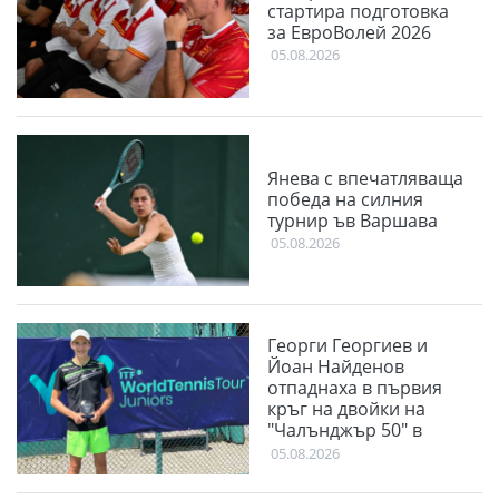
стартира подготовка
за ЕвроВолей 2026
05.08.2026
Янева с впечатляваща
победа на силния
турнир ъв Варшава
05.08.2026
Георги Георгиев и
Йоан Найденов
отпаднаха в първия
кръг на двойки на
"Чалънджър 50" в
Пловдив
05.08.2026