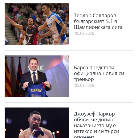
Теодор Салпаров -
българският №1 в
Шампионската лига
05.08.2026
Барса представи
официално новия си
треньор
05.08.2026
Джоузеф Паркър
обяви, че допинг
наказанието му е
изтекло и си търси
опонент