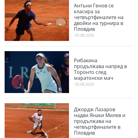
Антъни Генов се
класира за
четвъртфиналите на
двойки на турнира в
Пловдив
05.08.2026
Рибакина
продължава напред в
Торонто след
маратонски мач
05.08.2026
Джордж Лазаров
надви Янаки Милев и
продължава на
четвъртфиналите в
Пловдив