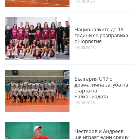
05.08.2026
Националките до 18
години се разправиха
с Норвегия
05.08.2026
България U17 с
драматична загуба на
старта на
Балканиадата
05.08.2026
Нестеров и Андреев
ще играят един срещу