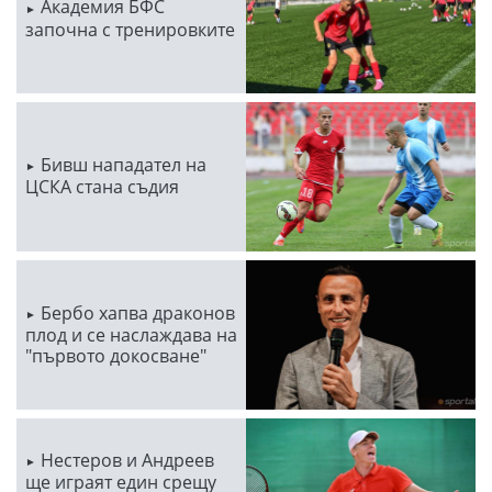
Академия БФС
започна с тренировките
Бивш нападател на
ЦСКА стана съдия
Бербо хапва драконов
плод и се наслаждава на
"първото докосване"
Нестеров и Андреев
ще играят един срещу