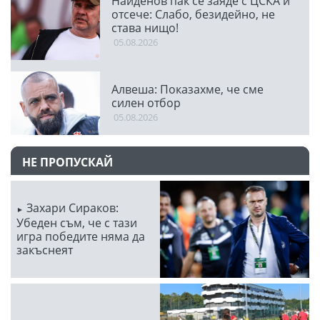
Найденов пак се заяде с ЦСКА и
отсече: Слабо, безидейно, не
става нищо!
05.08.2026
Алвеша: Показахме, че сме
силен отбор
05.08.2026
НЕ ПРОПУСКАЙ
Захари Сираков:
Убеден съм, че с тази
игра победите няма да
закъснеят