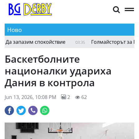
Ново
Иняки Пеня след равенството с ЦСКА 1948: Да з
03:58
Баскетболните
националки удариха
Дания в контрола
Jun 13, 2026, 10:08 PM
2
62