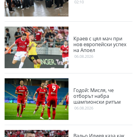
02:10
Краев с цял мач при
нов европейски успех
на Апоел
06.08.2026
Годой: Мисля, че
отборът набра
шампионски ритъм
06.08.2026
Вальо Илиев каза как