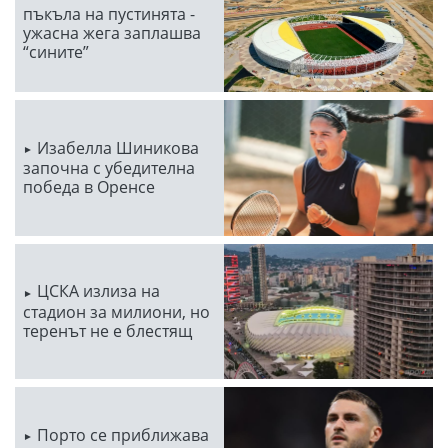
пъкъла на пустинята -
ужасна жега заплашва
“сините”
Изабелла Шиникова
започна с убедителна
победа в Оренсе
ЦСКА излиза на
стадион за милиони, но
теренът не е блестящ
Порто се приближава