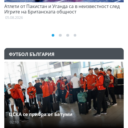
Атлети от Пакистан и Уганда са в неизвестност след
С
Игрите на Британската общност
н
05.08.2026
03
ФУТБОЛ БЪЛГАРИЯ
ЦСКА се прибра от Батуми
02:10