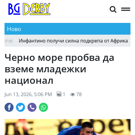
Ново
Инфантино получи силна подкрепа от Африка
05
06:
Черно море пробва да
вземе младежки
национал
Jun 13, 2026, 5:06 PM
1
78