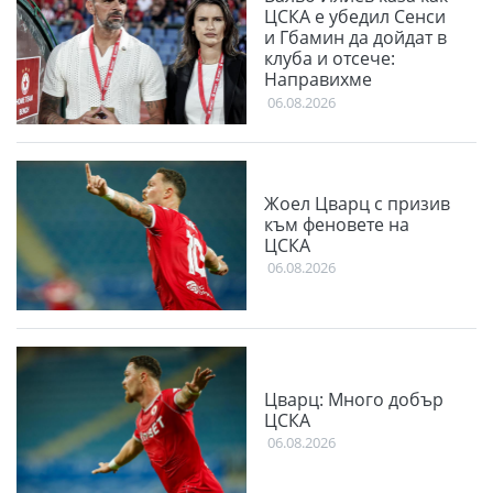
ЦСКА е убедил Сенси
и Гбамин да дойдат в
клуба и отсече:
Направихме
изключителен двубой
06.08.2026
Жоел Цварц с призив
към феновете на
ЦСКА
06.08.2026
Цварц: Много добър
ЦСКА
06.08.2026