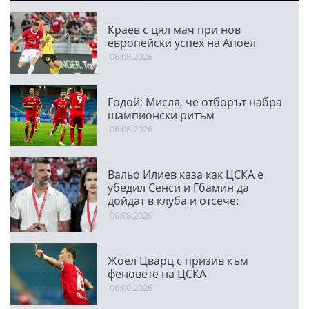
Краев с цял мач при нов
европейски успех на Апоел
06.08.2026
Годой: Мисля, че отборът набра
шампионски ритъм
06.08.2026
Вальо Илиев каза как ЦСКА е
убедил Сенси и Гбамин да
дойдат в клуба и отсече:
Направихме изключителен
06.08.2026
двубой
Жоел Цварц с призив към
феновете на ЦСКА
06.08.2026