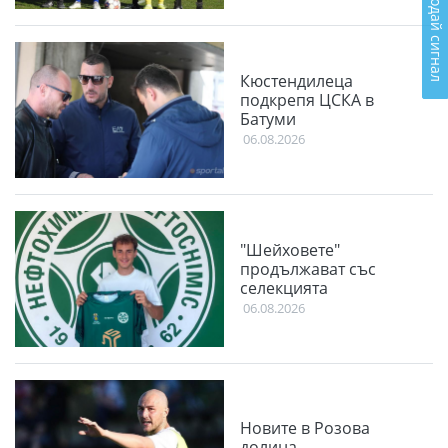
Подай сигнал
Кюстендилеца
подкрепя ЦСКА в
Батуми
06.08.2026
"Шейховете"
продължават със
селекцията
06.08.2026
Новите в Розова
долина