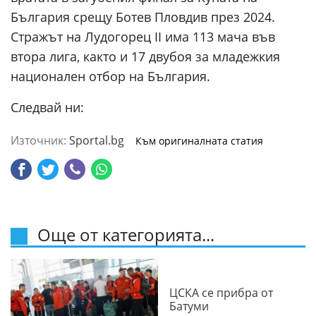
България срещу Ботев Пловдив през 2024.
Стражът на Лудогорец II има 113 мача във
втора лига, както и 17 двубоя за младежкия
национален отбор на България.
Следвай ни:
Източник:
Sportal.bg
Към оригиналната статия
Още от категорията...
ЦСКА се прибра от
Батуми