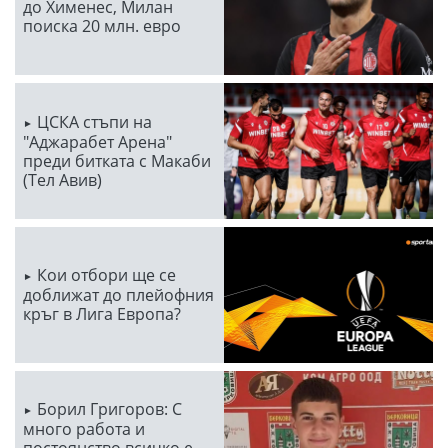
до Хименес, Милан
поиска 20 млн. евро
ЦСКА стъпи на
"Аджарабет Арена"
преди битката с Макаби
(Тел Авив)
Кои отбори ще се
доближат до плейофния
кръг в Лига Европа?
Борил Григоров: С
много работа и