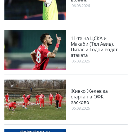
06.08.2026
11-те на ЦСКА и
Макаби (Тел Авив),
Питас и Годой водят
атаката
06.08.2026
Живко Желев за
старта на ОФК
Хасково
06.08.2026