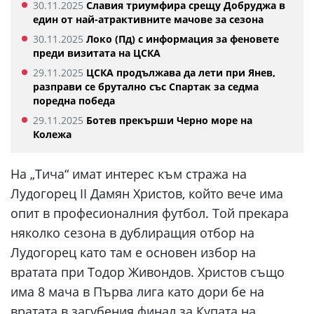
30.11.2025
Славия триумфира срещу Добруджа в
един от най-атрактивните мачове за сезона
30.11.2025
Локо (Пд) с информация за феновете
преди визитата на ЦСКА
29.11.2025
ЦСКА продължава да лети при Янев,
разправи се брутално със Спартак за седма
поредна победа
29.11.2025
Ботев прекърши Черно море на
Колежа
На „Тича“ имат интерес към стража на
Лудогорец II Дамян Христов, който вече има
опит в професионалния футбол. Той прекара
няколко сезона в дублиращия отбор на
Лудогорец като там е основен избор на
вратата при Тодор Живондов. Христов също
има 8 мача в Първа лига като дори бе на
вратата в загубения финал за Купата на