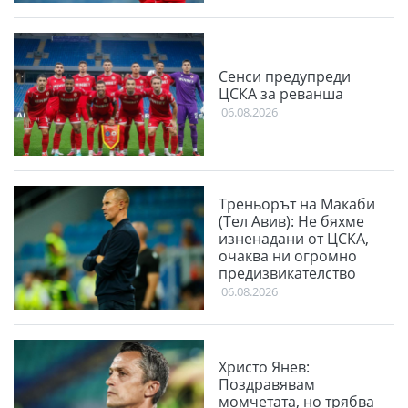
Сенси предупреди
ЦСКА за реванша
06.08.2026
Треньорът на Макаби
(Тел Авив): Не бяхме
изненадани от ЦСКА,
очаква ни огромно
предизвикателство
06.08.2026
Христо Янев:
Поздравявам
момчетата, но трябва