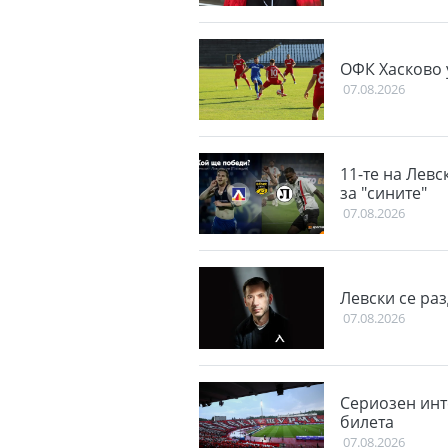
ОФК Хасково у
07.08.2026
11-те на Левс
за "сините"
07.08.2026
Левски се ра
07.08.2026
Сериозен инт
билета
07.08.2026