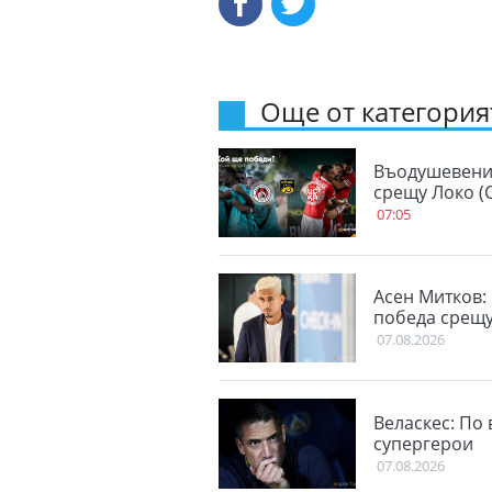
Още от категорият
Въодушевения
срещу Локо (
07:05
Асен Митков:
победа срещу
07.08.2026
Веласкес: По
супергерои
07.08.2026