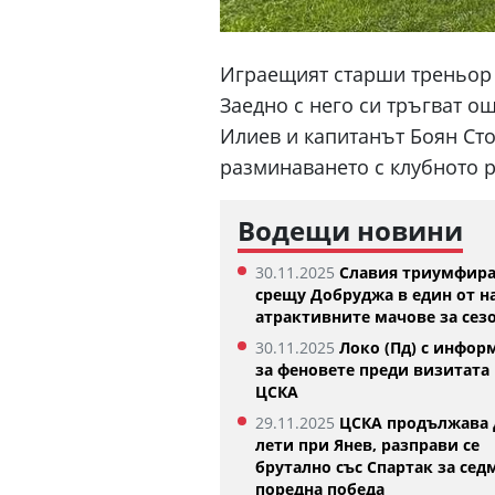
Играещият старши треньор 
Заедно с него си тръгват 
Илиев и капитанът Боян Сто
разминаването с клубното 
Водещи новини
30.11.2025
Славия триумфир
срещу Добруджа в един от н
атрактивните мачове за сез
Къри няма 
30.11.2025
Локо (Пд) с инфор
Голдън Сте
за феновете преди визитата 
07.08.2026
ЦСКА
29.11.2025
ЦСКА продължава 
лети при Янев, разправи се
брутално със Спартак за сед
поредна победа