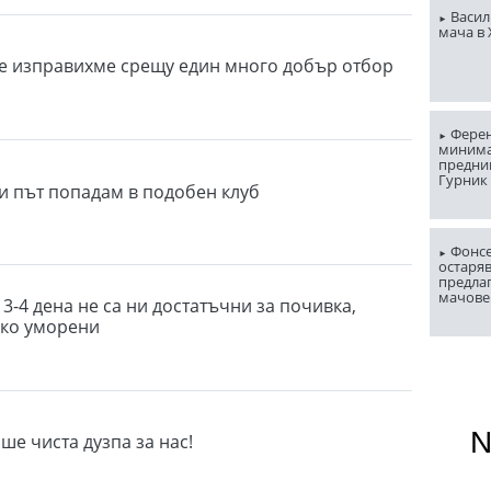
Васил
мача в
се изправихме срещу един много добър отбор
Ферен
миним
предни
Гурник
ви път попадам в подобен клуб
Фонсе
остаряв
предла
мачове
3-4 дена не са ни достатъчни за почивка,
лко уморени
ше чиста дузпа за нас!