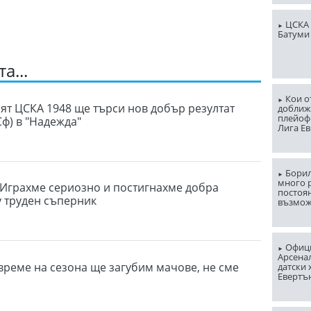
ЦСКА 
Батуми
а...
Кои о
т ЦСКА 1948 ще търси нов добър резултат
доближ
плейоф
Сф) в "Надежда"
Лига Е
Борил
много 
 Играхме сериозно и постигнахме добра
постоян
 труден съперник
възмо
Офици
Арсена
 време на сезона ще загубим мачове, не сме
датски 
Евертъ