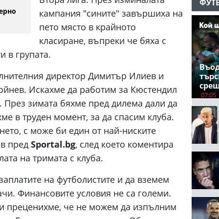
ФУТ
ерно
кампания "сините" завършиха на
пето място в крайното
класиране, въпреки че бяха с
и в групата.
Въод
ълнителния директор Димитър Илиев и
търс
срещ
ойнев. Искахме да работим за Кюстендил
07:05
 През зимата бяхме пред дилема дали да
ме в труден момент, за да спасим клуба.
ето, с може би един от най-ниските
ов пред
Sportal.bg
, след което коментира
ата на тримата с клуба.
заплатите на футболистите и да вземем
чи. Финансовите условия не са големи.
 и преценихме, че не можем да изпълним