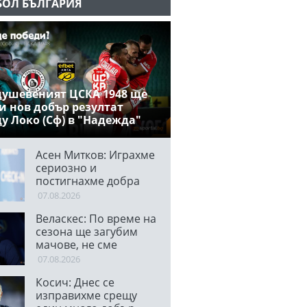
БОЛ БЪЛГАРИЯ
ушевеният ЦСКА 1948 ще
и нов добър резултат
у Локо (Сф) в "Надежда"
Асен Митков: Играхме
сериозно и
постигнахме добра
победа срещу труден
07.08.2026
съперник
Веласкес: По време на
сезона ще загубим
мачове, не сме
супергерои
07.08.2026
Косич: Днес се
изправихме срещу