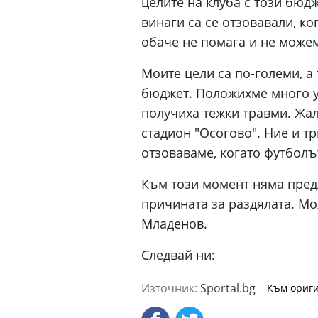
целите на клуба с този бюд
винаги са се отзовавали, к
обаче не помага и не можем
Моите цели са по-големи, а 
бюджет. Положихме много ус
получиха тежки травми. Жал
стадион "Осогово". Ние и т
отзоваваме, когато футболъ
Към този момент няма предл
причината за раздялата. Мож
Младенов.
Следвай ни:
Източник:
Sportal.bg
Към ориги