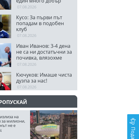
един много добър
отбор
07.08.2026
Кусо: За първи път
попадам в подобен
клуб
07.08.2026
Иван Иванов: 3-4 дена
не са ни достатъчни за
почивка, влязохме
малко уморени
07.08.2026
Кючуков: Имаше чиста
дузпа за нас!
07.08.2026
ПРОПУСКАЙ
излиза на
 за милиони,
нът не е
щ