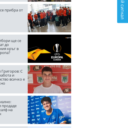
Подай сигнал
се прибра от
тбори ще се
ат до
ния кръг в
вропа?
 Григоров: С
работа и
ство всичко е
жно
ално:
л продаде
халф на
н