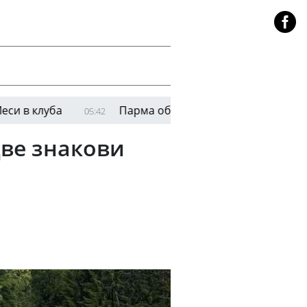
ба
Парма обяви привличането на Ел Билал Тур
05:42
ве знакови