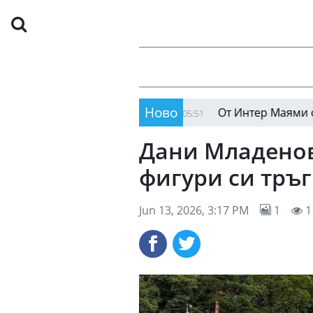
Ново
о (Сф) в "Надежда"
От Интер Маями открехнаха
05:51
Дани Младенов
фигури си тръг
Jun 13, 2026, 3:17 PM
1
1