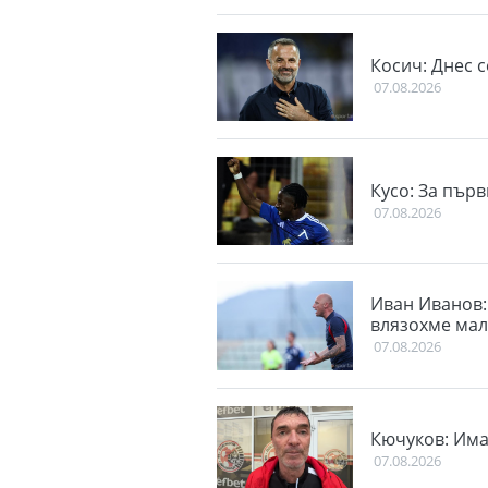
Косич: Днес 
07.08.2026
Кусо: За пър
07.08.2026
Иван Иванов: 
влязохме ма
07.08.2026
Кючуков: Има
07.08.2026