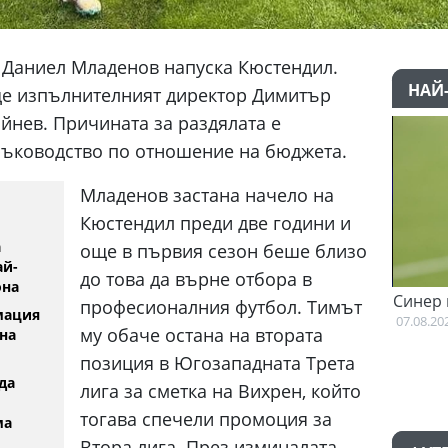
Даниел Младенов напуска Кюстендил.
НАЙ
още изпълнителният директор Димитър
йнев. Причината за раздялата е
ръководство по отношение на бюджета.
Младенов застана начело на
Кюстендил преди две години и
а
още в първия сезон беше близо
ай-
до това да върне отбора в
она
намерение да напуска
Синер вече тренира
професионалния футбол. Тимът
мация
йт Уориърс
07.08.2026
му обаче остана на втората
на
позиция в Югозападната Трета
да
лига за сметка на Вихрен, който
тогава спечели промоция за
ма
Втора лига. През изминалата