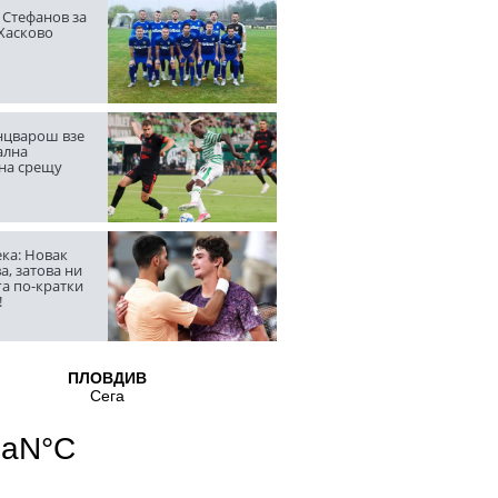
 Стефанов за
 Хасково
цварош взе
ална
на срещу
ка: Новак
а, затова ни
га по-кратки
!