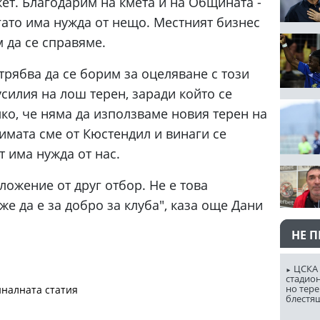
жет. Благодарим на кмета и на Общината -
огато има нужда от нещо. Местният бизнес
 да се справяме.
трябва да се борим за оцеляване с този
илия на лош терен, заради който се
ко, че няма да използваме новия терен на
римата сме от Кюстендил и винаги се
т има нужда от нас.
ожение от друг отбор. Не е това
е да е за добро за клуба", каза още Дани
НЕ 
ЦСКА 
стадион
но тере
налната статия
блестя