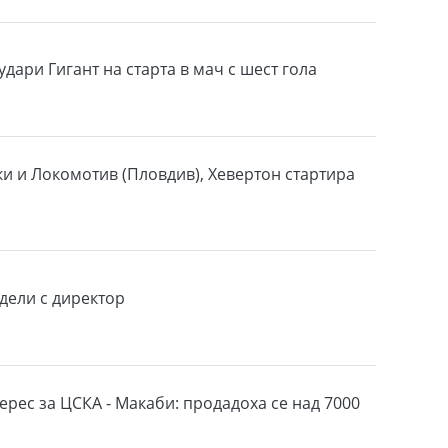
дари Гигант на старта в мач с шест гола
ки и Локомотив (Пловдив), Хевертон стартира
здели с директор
ерес за ЦСКА - Макаби: продадоха се над 7000