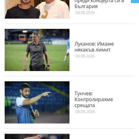
преди концерта си в
България
08.08.2026
Луканов: Имаме
някакъв лимит
08.08.2026
Тунчев:
Контролирахме
срещата
08.08.2026