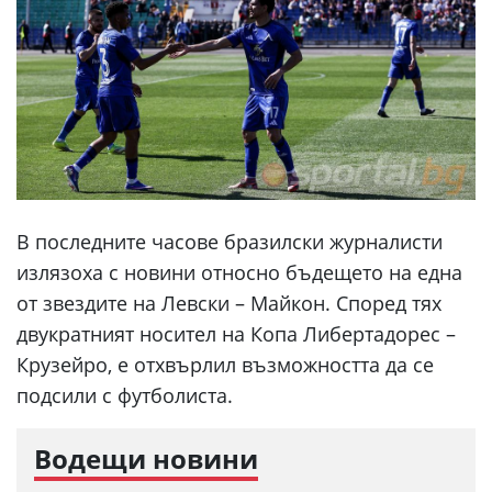
В последните часове бразилски журналисти
излязоха с новини относно бъдещето на една
от звездите на Левски – Майкон. Според тях
двукратният носител на Копа Либертадорес –
Крузейро, е отхвърлил възможността да се
подсили с футболиста.
Водещи новини