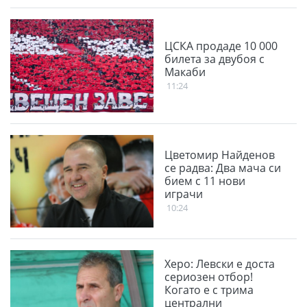
ЦСКА продаде 10 000
билета за двубоя с
Макаби
11:24
Цветомир Найденов
се радва: Два мача си
бием с 11 нови
играчи
10:24
Херо: Левски е доста
сериозен отбор!
Когато е с трима
централни