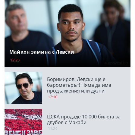
Майкон замина с Левски
12:23
Боримиров: Левски ще е
барометърът! Няма да има
продължения или дузпи
12:10
ЦСКА продаде 10 000 билета за
двубоя с Макаби
11:24