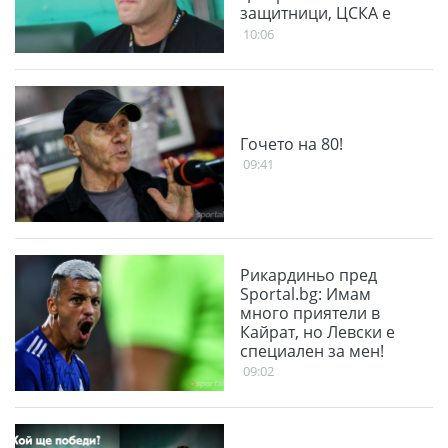
защитници, ЦСКА е
много стабилен
10:06
Гочето на 80!
09:41
Рикардиньо пред
Sportal.bg: Имам
много приятели в
Кайрат, но Левски е
специален за мен!
09:02