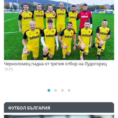
Черноломец падна от третия отбор на Лудогорец
С
н
06:55
07
ФУТБОЛ БЪЛГАРИЯ