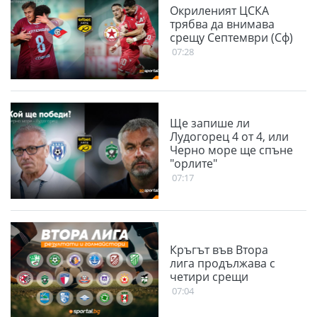
Окриленият ЦСКА
трябва да внимава
срещу Септември (Сф)
07:28
Ще запише ли
Лудогорец 4 от 4, или
Черно море ще спъне
"орлите"
07:17
Кръгът във Втора
лига продължава с
четири срещи
07:04