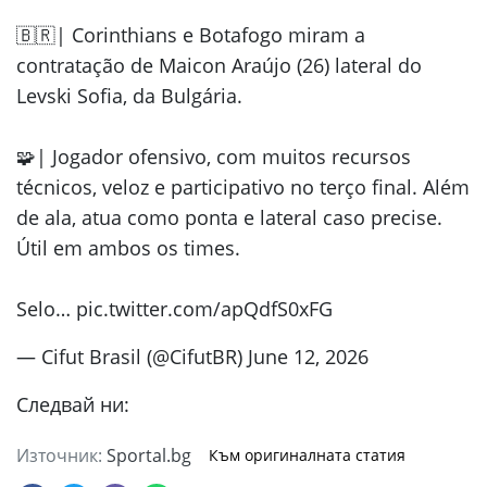
🇧🇷| Corinthians e Botafogo miram a
contratação de Maicon Araújo (26) lateral do
Levski Sofia, da Bulgária.
🧩| Jogador ofensivo, com muitos recursos
técnicos, veloz e participativo no terço final. Além
de ala, atua como ponta e lateral caso precise.
Útil em ambos os times.
Selo… pic.twitter.com/apQdfS0xFG
— Cifut Brasil (@CifutBR) June 12, 2026
Следвай ни:
Източник:
Sportal.bg
Към оригиналната статия