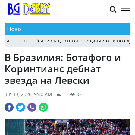
Ново
Педри също спази обещанието си по случай св
13:00
В Бразилия: Ботафого и
Коринтианс дебнат
звезда на Левски
Jun 13, 2026, 9:40 AM
1
83