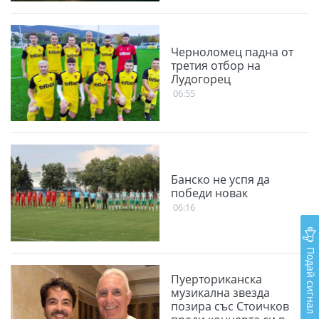
Черноломец падна от
третия отбор на
Лудогорец
06:55
Банско не успя да
победи новак
06:16
Подай сигнал
Пуерториканска
музикална звезда
позира със Стоичков