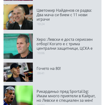
Цветомир Найденов се радва:
Два мача си бием с 11 нови
играчи
10:24
Херо: Левски е доста сериозен
отбор! Когато е с трима
централни защитници, ЦСКА е
много стабилен
10:06
Гочето на 80!
09:41
Рикардиньо пред Sportal.bg:
Имам много приятели в Кайрат,
но Левски е специален за мен!
09:02