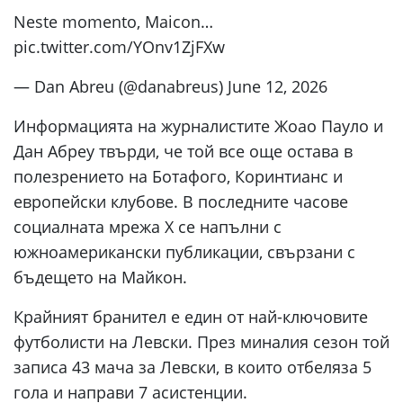
Neste momento, Maicon…
pic.twitter.com/YOnv1ZjFXw
— Dan Abreu (@danabreus) June 12, 2026
Информацията на журналистите Жоао Пауло и
Дан Абреу твърди, че той все още остава в
полезрението на Ботафого, Коринтианс и
европейски клубове. В последните часове
социалната мрежа X се напълни с
южноамерикански публикации, свързани с
бъдещето на Майкон.
Крайният бранител е един от най-ключовите
футболисти на Левски. През миналия сезон той
записа 43 мача за Левски, в които отбеляза 5
гола и направи 7 асистенции.