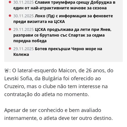
30.11.2025
Славия триумфира срещу Добруджа в
един от най-атрактивните мачове за сезона
30.11.2025
Локо (Пд) с информация за феновете
преди визитата на ЦСКА
29.11.2025
ЦСКА продължава да лети при Янев,
разправи се брутално със Спартак за седма
поредна победа
29.11.2025
Ботев прекърши Черно море на
Колежа
🚨: O lateral-esquerdo Maicon, de 26 anos, do
Levski Sofia, da Bulgária foi oferecido ao
Cruzeiro, mas o clube não tem interesse na
contratação do atleta no momento.
Apesar de ser conhecido e bem avaliado
internamente, o atleta deve ter outro destino.