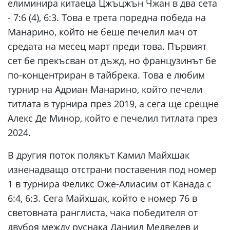
елиминира китаеца Цжъцжън Чжан в два сета
- 7:6 (4), 6:3. Това е трета поредна победа на
Манарино, който не беше печелил мач от
средата на месец март преди това. Първият
сет бе прекъсван от дъжд, но французинът бе
по-концентриран в тайбрека. Това е любим
турнир на Адриан Манарино, който печели
титлата в турнира през 2019, а сега ще срещне
Алекс Де Минор, който е печелил титлата през
2024.
В другия поток полякът Камил Майхшак
изненадващо отстрани поставения под номер
1 в турнира Феликс Оже-Алиасим от Канада с
6:4, 6:3. Сега Майхшак, който е номер 76 в
световната ранглиста, чака победителя от
двубоя между руснака Даниил Медведев и