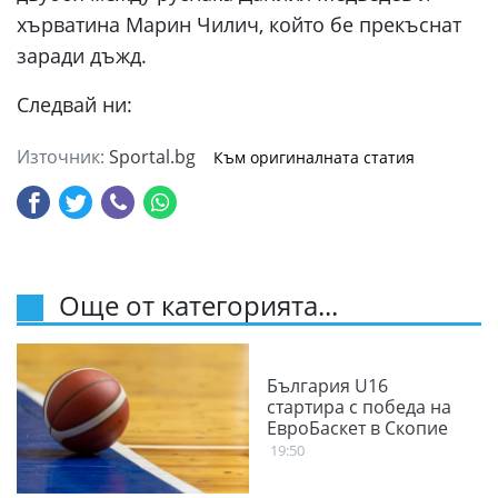
хърватина Марин Чилич, който бе прекъснат
заради дъжд.
Следвай ни:
Източник:
Sportal.bg
Към оригиналната статия
Още от категорията...
България U16
стартира с победа на
ЕвроБаскет в Скопие
19:50