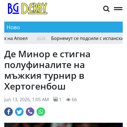
Ново
Краев с цял мач при нов европейски успех на 
23:30
Де Минор е стигна
полуфиналите на
мъжкия турнир в
Хертогенбош
Jun 13, 2026, 1:05 AM
1
66