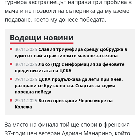
турнира австралиецът направи три пробива в
мача и не позволи на съперника да му вземе
подаване, което му донесе победата.
Водещи новини
30.11.2025
Славия триумфира срещу Добруджа в
един от най-атрактивните мачове за сезона
30.11.2025
Локо (Пд) с информация за феновете
преди визитата на ЦСКА
29.11.2025
ЦСКА продължава да лети при Янев,
разправи се брутално със Спартак за седма
поредна победа
29.11.2025
Ботев прекърши Черно море на
Колежа
За място на финала той ще спори в френския
37-годишен ветеран Адриан Манарино, който