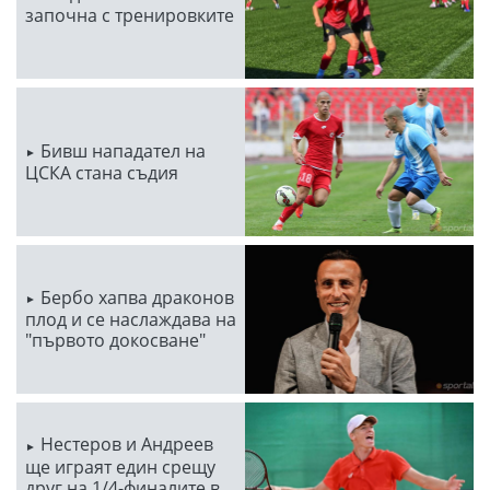
започна с тренировките
Бивш нападател на
ЦСКА стана съдия
Бербо хапва драконов
плод и се наслаждава на
"първото докосване"
Нестеров и Андреев
ще играят един срещу
друг на 1/4-финалите в