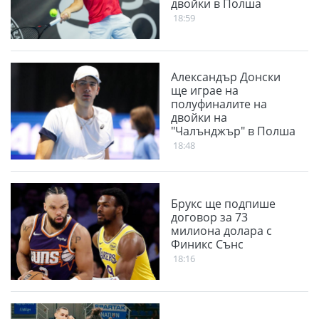
двойки в Полша
18:59
Александър Донски
ще играе на
полуфиналите на
двойки на
"Чалънджър" в Полша
18:48
Брукс ще подпише
договор за 73
милиона долара с
Финикс Сънс
18:16