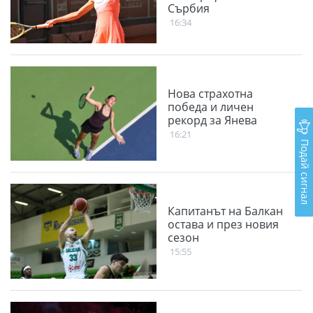
Сърбия
16:34
Нова страхотна
победа и личен
рекорд за Янева
16:21
Подай сигнал
Капитанът на Балкан
остава и през новия
сезон
15:55