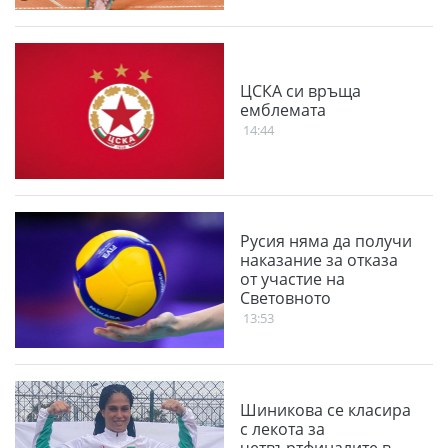
ЦСКА си връща
емблемата
14:44
Русия няма да получи
наказание за отказа
от участие на
Световното
13:53
Шиникова се класира
с лекота за
четвъртфиналите в