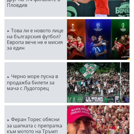
Пловдив
Това ли е новото лице
на българския футбол?
Европа вече не е мисия
за един
Черно море пусна в
продажба билети за
мача с Лудогорец
Феран Торес обясни
за шапката с препратка
към мотото на Тръмп