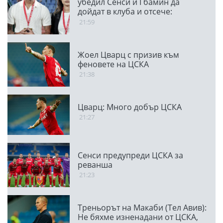
убедил Сенси и Гбамин да
дойдат в клуба и отсече:
Направихме изключителен
21:59
двубой
Жоел Цварц с призив към
феновете на ЦСКА
21:38
Цварц: Много добър ЦСКА
21:27
Сенси предупреди ЦСКА за
реванша
21:23
Треньорът на Макаби (Тел Авив):
Не бяхме изненадани от ЦСКА,