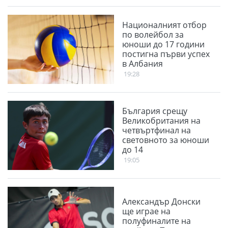
Националният отбор
по волейбол за
юноши до 17 години
постигна първи успех
в Албания
19:28
България срещу
Великобритания на
четвъртфинал на
световното за юноши
до 14
19:05
Александър Донски
ще играе на
полуфиналите на