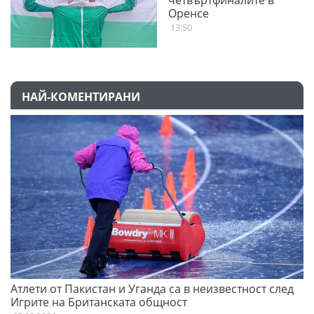
Оренсе
13:50
НАЙ-КОМЕНТИРАНИ
Атлети от Пакистан и Уганда са в неизвестност след
Д
Игрите на Британската общност
05