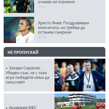
очаква ни огромно
предизвикателство
21:21
Христо Янев: Поздравявам
момчетата, но трябва да
останем смирени
21:12
НЕ ПРОПУСКАЙ
Захари Сираков:
Убеден съм, че с тази
игра победите няма да
закъснеят
Академия БФС