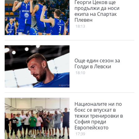
Георги Цеков ще
продължи да носи
екипа на Спартак
Плевен
18:13
Още един сезон за
Голди в Левски
18:10
Националите ни по
бокс се впускат в
тежки тренировки в
София преди
Европейското
17:39