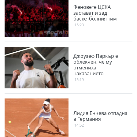
Феновете ЦСКА
застават и зад
баскетболния тим
15:23
Джоузеф Паркър е
облекчен, че му
отмениха
наказанието
15:19
Лидия Енчева отпадна
в Германия
14:52