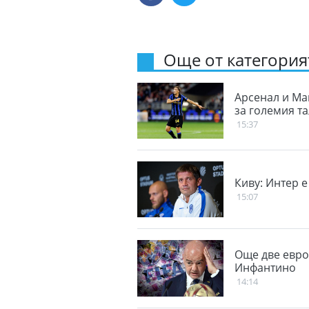
Още от категорият
Арсенал и Ма
за големия т
15:37
Киву: Интер 
15:07
Още две евро
Инфантино
14:14