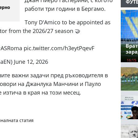
ФУТ
ерно
работи три години в Бергамо.
Tony D'Amico to be appointed as
ctor from the 2026/27 season 🤝
Врат
#ASRoma pic.twitter.com/h3eytPqevF
зара
16:15
EN) June 12, 2026
вите важни задачи пред ръководителя в
оговори на Джанлука Манчини и Пауло
 изтича в края на този месец.
налната статия