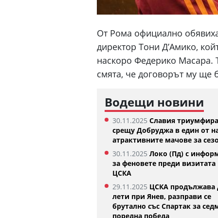
От Рома официално обявиха
директор Тони Д’Амико, кой
наскоро Федерико Масара. Т
смята, че договорът му ще 
Водещи новини
30.11.2025
Славия триумфир
срещу Добруджа в един от н
атрактивните мачове за сез
Денвър Нъгетс взе звезда от
Феран Торес е каза
30.11.2025
Локо (Пд) с инфор
Евролигата
Жермен
за феновете преди визитата 
5.08.2026
02:59
ЦСКА
29.11.2025
ЦСКА продължава 
лети при Янев, разправи се
брутално със Спартак за сед
поредна победа