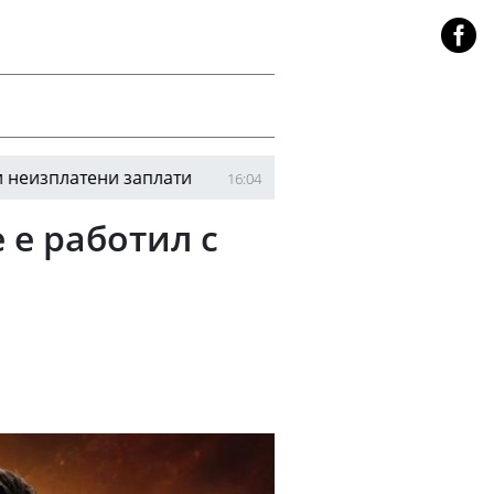
Пирин вади юношите, за да се върне към корените си
 е работил с