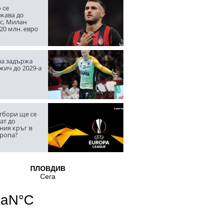
 се
жава до
с, Милан
20 млн. евро
а задържа
жич до 2029-а
тбори ще се
ат до
ния кръг в
вропа?