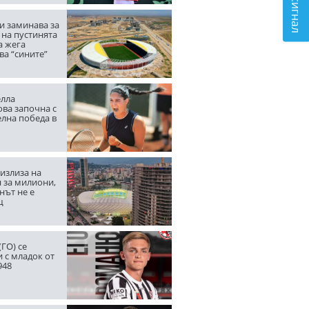
и заминава за
 на пустинята
а жега
ва “сините”
лла
ва започна с
елна победа в
излиза на
 за милиони,
нът не е
щ
ГО) се
 с младок от
948