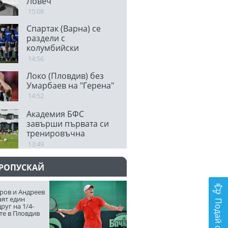
Ловеч
15:08
Спартак (Варна) се
раздели с
колумбийски
защитник
14:56
Локо (Пловдив) без
Умарбаев на "Герена"
14:52
Академия БФС
завърши първата си
тренировъчна
седмица
13:49
ПРОПУСКАЙ
ров и Андреев
аят един
Подай сигнал
руг на 1/4-
те в Пловдив