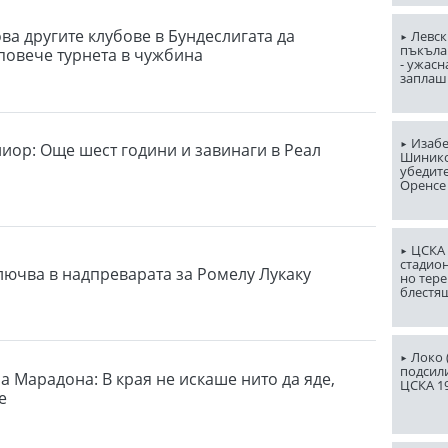
ва другите клубове в Бундеслигата да
Левск
пъкъла
повече турнета в чужбина
- ужасн
заплаш
Изабе
иор: Още шест години и завинаги в Реал
Шинико
убедит
Оренсе
ЦСКА 
стадион
лючва в надпреварата за Ромелу Лукаку
но тере
блестя
Локо (
подсили
а Марадона: В края не искаше нито да яде,
ЦСКА 1
е