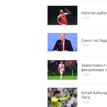
Наполи набел
12:59
Синът на Зида
12:32
Заместникът н
финализира т
12:30
Алтай Байънд
Лига
12:20