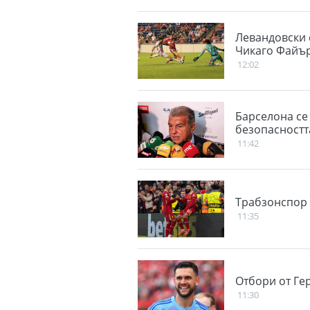
Левандовски с
Чикаго Файъ
12:02
Барселона се 
безопасностт
11:42
Трабзонспор 
11:35
Отбори от Ге
11:30