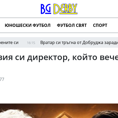
ЮНОШЕСКИ ФУТБОЛ
ФУТБОЛ СВЯТ
СПОРТ
дна на полуфиналите на WTA 125 във Варшава
16:15
ия си директор, който вече
77