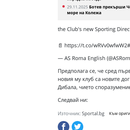
29.11.2025
Ботев прекърши Ч
море на Колежа
the Club's new Sporting Dire
📄 https://t.co/wRVv0wfwW2
— AS Roma English (@ASRoma
Предполага се, че сред пър
новия му клуб са новите д
Дибала, чието споразумение
Следвай ни:
Източник:
Sportal.bg
Към ориги