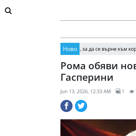
Ново
Елизара Янева отпа
16:26
Рома обяви нов
Гасперини
Jun 13, 2026, 12:33 AM
1