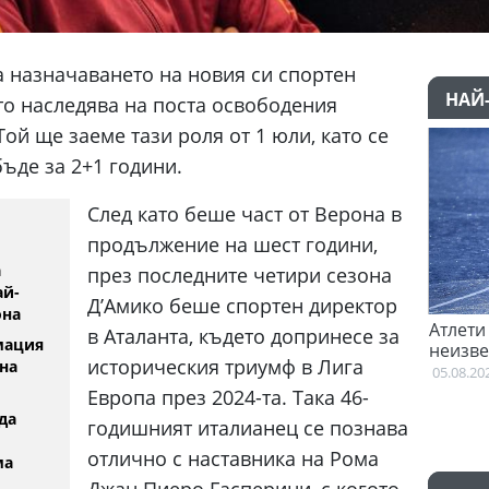
 назначаването на новия си спортен
НАЙ
то наследява на поста освободения
ой ще заеме тази роля от 1 юли, като се
бъде за 2+1 години.
След като беше част от Верона в
продължение на шест години,
а
през последните четири сезона
ай-
Д’Амико беше спортен директор
она
л "да" на Пари Сен
Атлети от Пакистан и Уганда са в
в Аталанта, където допринесе за
мация
неизвестност след Игрите на
историческия триумф в Лига
на
Британската общност
05.08.2026
Европа през 2024-та. Така 46-
да
годишният италианец се познава
отлично с наставника на Рома
ма
Джан Пиеро Гасперини, с когото