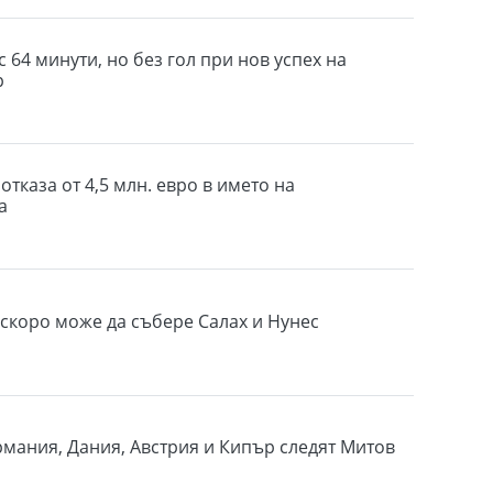
 64 минути, но без гол при нов успех на
р
отказа от 4,5 млн. евро в името на
а
скоро може да събере Салах и Нунес
рмания, Дания, Австрия и Кипър следят Митов