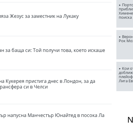
Порто
прибли
Химене
яза Жезус за заместник на Лукаку
поиска 
Верон
Рок Мо
н за баща си: Той получи това, което искаше
Кои о
доближ
плейоф
а Кукерея пристига днес в Лондон, за да
Лига Е
рансфера си в Челси
ър напусна Манчестър Юнайтед в посока Ла