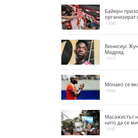
Байерн призо
организират 
13:50
Винисиус Жун
Мадрид
13:17
Монако се вк
13:04
Масажистът н
нито да се ми
13:02