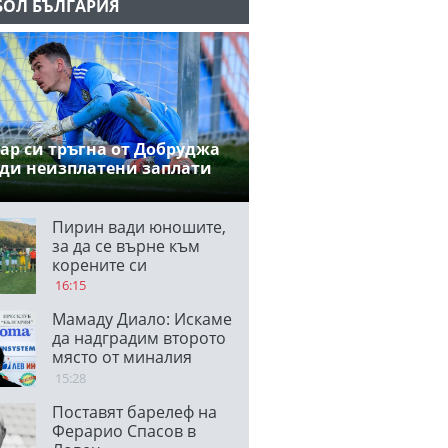
БОЛ БЪЛГАРИЯ
ар си тръгна от Добруджа
ди неизплатени заплати
Пирин вади юношите,
за да се върне към
корените си
16:15
Мамаду Диало: Искаме
да надградим второто
място от миналия
сезон, вярвам, че ще
15:28
победим
Поставят барелеф на
Панатинайкос
Ферарио Спасов в