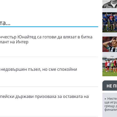
а...
нчестър Юнайтед са готови да влязат в битка
алант на Интер
е недовършен пъзел, но сме спокойни
НЕ 
пейски държави призоваха за оставката на
Несте
ще игр
срещу д
финали