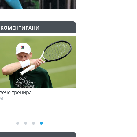
-КОМЕНТИРАНИ
енира
Семеньо: Трябва да се адаптирам
към философията на Мареска
07.08.2026