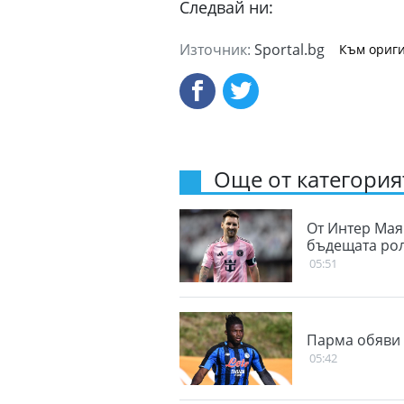
Следвай ни:
Източник:
Sportal.bg
Към ориги
Още от категорият
От Интер Мая
бъдещата рол
05:51
Парма обяви 
05:42