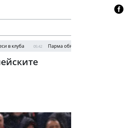
уба
Парма обяви привличането на Ел Билал Ту
05:42
пейските