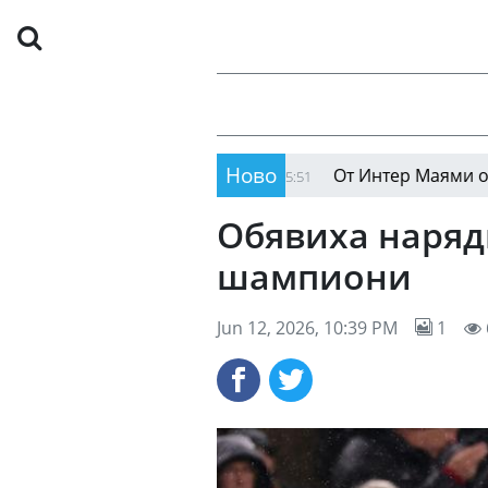
Ново
ко (Сф) в "Надежда"
От Интер Маями открехнах
05:51
Обявиха наряд
шампиони
Jun 12, 2026, 10:39 PM
1