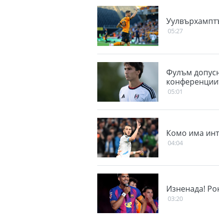
Уулвърхамптъ
05:27
Фулъм допусн
конференциит
05:01
Комо има инт
04:04
Изненада! Ро
03:20