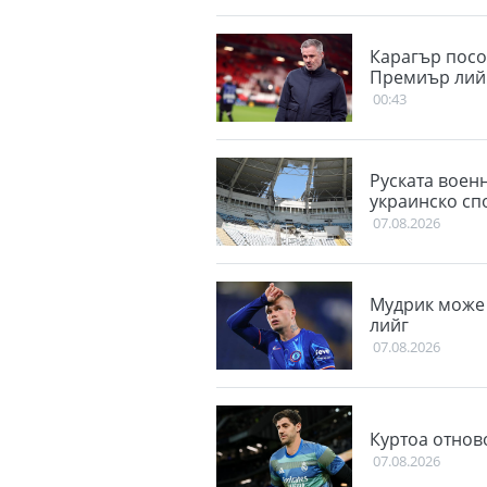
Карагър посо
Премиър лий
00:43
Руската воен
украинско сп
07.08.2026
Мудрик може 
лийг
07.08.2026
Куртоа отнов
07.08.2026