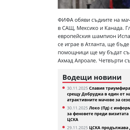
ФИФА обяви съдиите на мачо
в САЩ, Мексико и Канада. Г
европейския шампион Испани
се играе в Атланта, ще бъд
помощници ще му бъдат съ
Ахмад Алроале. Четвърти с
Водещи новини
30.11.2025
Славия триумфир
срещу Добруджа в един от н
атрактивните мачове за сез
30.11.2025
Локо (Пд) с инфор
за феновете преди визитата 
ЦСКА
29.11.2025
ЦСКА продължава 