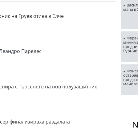
Васил
мача в
ник на Груев отива в Елче
Ферен
миним
предни
 Леандро Паредес
Гурник
Фонсе
остаряв
предла
мачове
спира с търсенето на нов полузащитник
сер финализираха раздялата