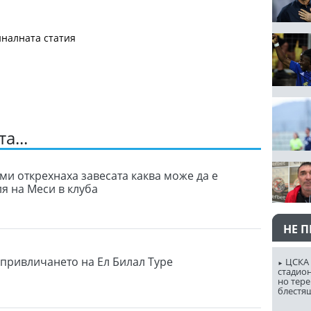
налната статия
а...
ми открехнаха завесата каква може да е
я на Меси в клуба
НЕ 
привличането на Ел Билал Туре
ЦСКА 
стадион
но тере
блестя