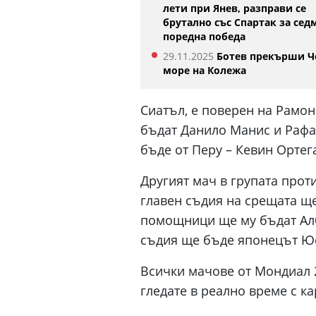
лети при Янев, разправи се
брутално със Спартак за сед
поредна победа
29.11.2025
Ботев прекърши Ч
море на Колежа
Сиатъл, е поверен на Рамо
бъдат Данило Манис и Рафа
бъде от Перу – Кевин Ортег
Другият мач в групата прот
главен съдия на срещата ще
помощници ще му бъдат Алб
съдия ще бъде японецът Юс
Всички мачове от Мондиал 
гледате в реално време с к