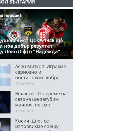
БОЛ БЪЛГАРИЯ
ушевеният ЦСКА 1948 ще
и нов добър резултат
у Локо (Сф) в "Надежда"
Асен Митков: Играхме
сериозно и
постигнахме добра
победа срещу труден
07.08.2026
съперник
Веласкес: По време на
сезона ще загубим
мачове, не сме
супергерои
07.08.2026
Косич: Днес се
изправихме срещу