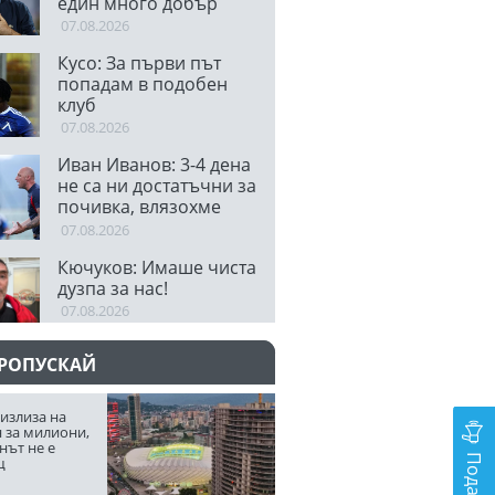
един много добър
отбор
07.08.2026
Кусо: За първи път
попадам в подобен
клуб
07.08.2026
Иван Иванов: 3-4 дена
не са ни достатъчни за
почивка, влязохме
малко уморени
07.08.2026
Кючуков: Имаше чиста
дузпа за нас!
07.08.2026
ПРОПУСКАЙ
излиза на
 за милиони,
нът не е
щ