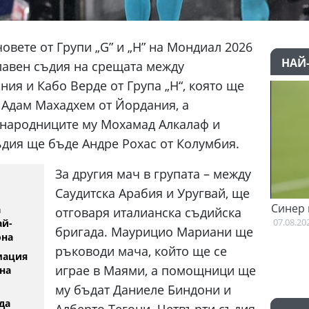
вете от Групи „G” и „H” на Мондиал 2026
НАЙ
лавен съдия на срещата между
я и Кабо Верде от Група „H“, която ще
е Адам Махадхем от Йордания, а
народниците му Мохамад Алкалаф и
ъдия ще бъде Андре Рохас от Колумбия.
За другия мач в групата – между
Саудитска Арабия и Уругвай, ще
Къри няма намерение да напуска
Синер вече тр
а
отговаря италианска съдийска
Голдън Стейт Уориърс
07.08.2026
ай-
бригада. Маурицио Мариани ще
07.08.2026
она
ръководи мача, който ще се
мация
играе в Маями, а помощници ще
на
му бъдат Даниеле Биндони и
да
Алберто Тегони. Четвърти съдия