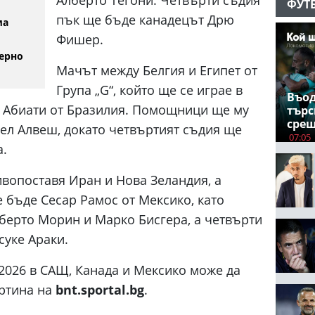
ФУТ
пък ще бъде канадецът Дрю
ма
Фишер.
ерно
Мачът между Белгия и Египет от
Група „G“, който ще се играе в
Въод
н Абиати от Бразилия. Помощници ще му
търс
срещ
ел Алвеш, докато четвъртият съдия ще
07:05
а.
ивопоставя Иран и Нова Зеландия, а
 бъде Сесар Рамос от Мексико, като
ерто Морин и Марко Бисгера, а четвърти
уке Араки.
2026 в САЩ, Канада и Мексико може да
артина на
bnt.sportal.bg
.