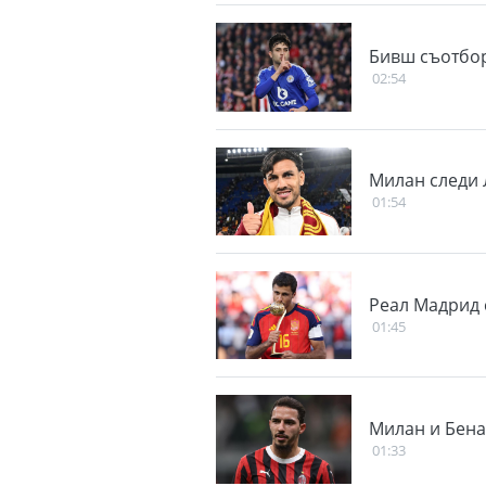
Бивш съотбор
02:54
Милан следи
01:54
Реал Мадрид 
01:45
Милан и Бена
01:33