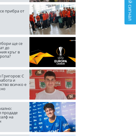
Подай сигнал
се прибра от
тбори ще се
ат до
ния кръг в
вропа?
 Григоров: С
работа и
ство всичко е
жно
ално:
л продаде
халф на
н