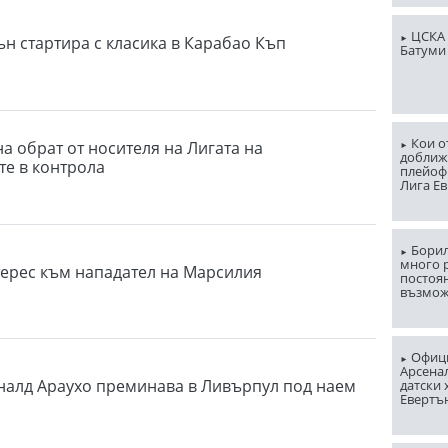
ЦСКА 
н стартира с класика в Карабао Къп
Батуми
Кои о
а обрат от носителя на Лигата на
доближ
е в контрола
плейоф
Лига Е
Борил
много 
ерес към нападател на Марсилия
постоян
възмо
Офици
Арсена
налд Араухо преминава в Ливърпул под наем
датски 
Евертъ