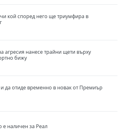
чи кой според него ще триумфира в
г
на агресия нанесе трайни щети върху
ортно бижу
и да отиде временно в новак от Премиър
о е наличен за Реал