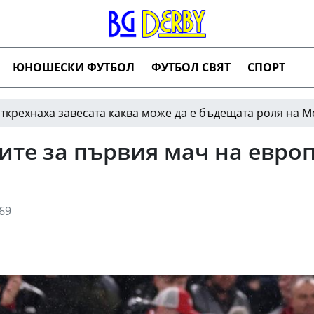
ЮНОШЕСКИ ФУТБОЛ
ФУТБОЛ СВЯТ
СПОРТ
а завесата каква може да е бъдещата роля на Меси в кл
ите за първия мач на евро
69