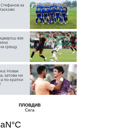
 Стефанов за
 Хасково
цварош взе
ална
на срещу
ка: Новак
а, затова ни
га по-кратки
!