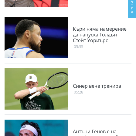
Къри няма намерение
да напуска Голдън
Стейт Уориърс
05:35
Синер вече тренира
05:28
Антъни Генов е на