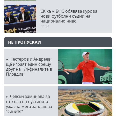
СК към БФС обявява курс за
нови футболни съдии на
национално ниво
11:34
НЕ ПРОПУСКАЙ
Нестеров и Андреев
ще играят един срещу
друг на 1/4-финалите в
Пловдив
Левски заминава за
пъкъла на пустинята -
ужасна жега заплашва
“сините”