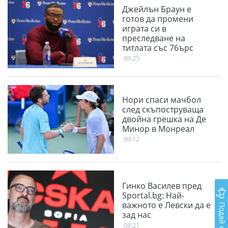
Джейлън Браун е
готов да промени
играта си в
преследване на
титлата със 76ърс
09:25
Нори спаси мачбол
след скъпоструваща
двойна грешка на Де
Минор в Монреал
09:12
Гинко Василев пред
Sportal.bg: Най-
важното е Левски да е
Подай сигнал
зад нас
08:21