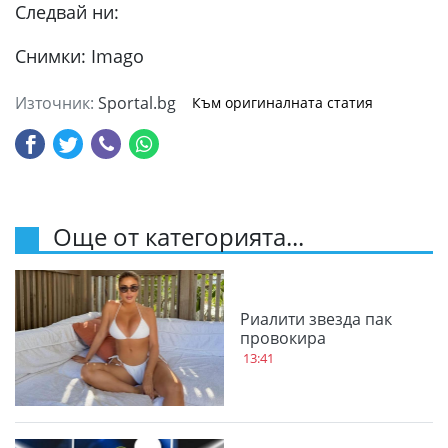
Следвай ни:
Снимки: Imago
Източник:
Sportal.bg
Към оригиналната статия
Още от категорията...
Риалити звезда пак
провокира
13:41