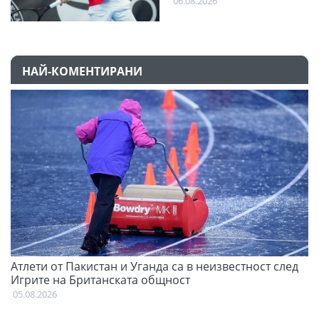
06.08.2026
НАЙ-КОМЕНТИРАНИ
Атлети от Пакистан и Уганда са в неизвестност след
С
Игрите на Британската общност
н
05.08.2026
03