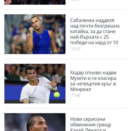
вижда децата им
Сабаленка надделя
над почти безгрешна
китайка, за да стане
най-бързата с 25
победи на хард от 10
години насам
12:10
Ходар отново надви
Музети и се класира
за четвъртия кръг в
Монреал
11:08
Нови сериозни
обвинения срещу
Кауай Ленард и