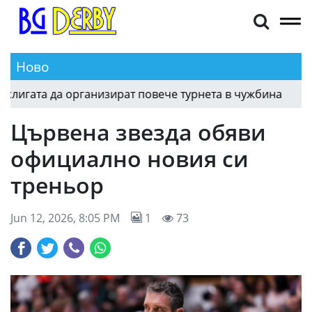
Ново
игата да организират повече турнета в чужбина
13:49
Цървена звезда обяви
официално новия си
треньор
Jun 12, 2026, 8:05 PM
1
73