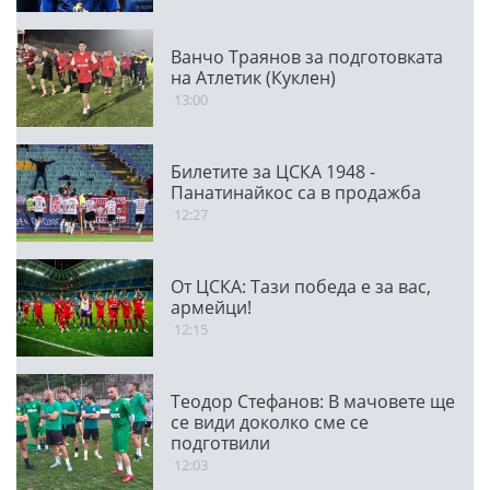
Ванчо Траянов за подготовката
на Атлетик (Куклен)
13:00
Билетите за ЦСКА 1948 -
Панатинайкос са в продажба
12:27
От ЦСКА: Тази победа е за вас,
армейци!
12:15
Теодор Стефанов: В мачовете ще
се види доколко сме се
подготвили
12:03