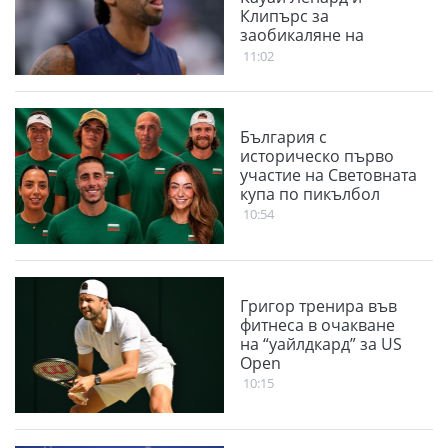
Клипърс за
заобикаляне на
тавана на заплатите
11:02
България с
историческо първо
участие на Световната
купа по пикълбол
10:54
Григор тренира във
фитнеса в очакване
на “уайлдкард” за US
Open
10:15