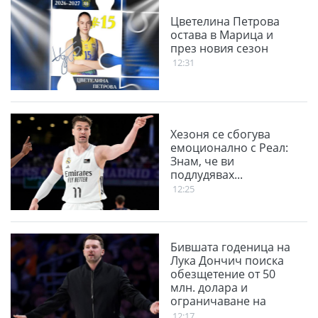
Цветелина Петрова
остава в Марица и
през новия сезон
12:31
Хезоня се сбогува
емоционално с Реал:
Знам, че ви
подлудявах...
12:25
Бившата годеница на
Лука Дончич поиска
обезщетение от 50
млн. долара и
ограничаване на
възможността му да
12:17