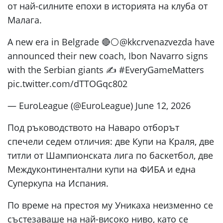
от най-силните епохи в историята на клуба от
Малага.
A new era in Belgrade 🔴⚪️@kkcrvenazvezda have
announced their new coach, Ibon Navarro signs
with the Serbian giants ✍️ #EveryGameMatters
pic.twitter.com/dTTOGqc802
— EuroLeague (@EuroLeague) June 12, 2026
Под ръководството на Наваро отборът
спечели седем отличия: две Купи на Краля, две
титли от Шампионската лига по баскетбол, две
Междуконтинентални купи на ФИБА и една
Суперкупа на Испания.
По време на престоя му Уникаха неизменно се
състезаваше на най-високо ниво, като се