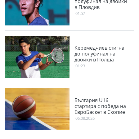
полуфинал на двойки
в Пловдив
01:57
Керемедчиев стигна
до полуфинал на
двойки в Полша
01:23
България U16
стартира с победа на
ЕвроБаскет в Скопие
06.08.2026