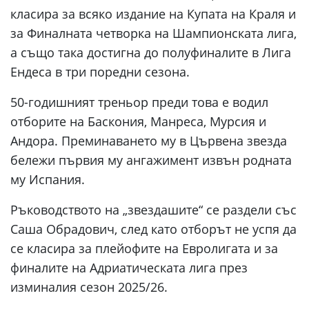
класира за всяко издание на Купата на Краля и
за Финалната четворка на Шампионската лига,
а също така достигна до полуфиналите в Лига
Ендеса в три поредни сезона.
50-годишният треньор преди това е водил
отборите на Баскония, Манреса, Мурсия и
Андора. Преминаването му в Цървена звезда
бележи първия му ангажимент извън родната
му Испания.
Ръководството на „звездашите“ се раздели със
Саша Обрадович, след като отборът не успя да
се класира за плейофите на Евролигата и за
финалите на Адриатическата лига през
изминалия сезон 2025/26.