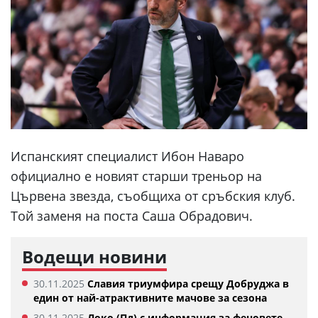
Испанският специалист Ибон Наваро
официално е новият старши треньор на
Цървена звезда, съобщиха от сръбския клуб.
Той заменя на поста Саша Обрадович.
Водещи новини
30.11.2025
Славия триумфира срещу Добруджа в
един от най-атрактивните мачове за сезона
30.11.2025
Локо (Пд) с информация за феновете