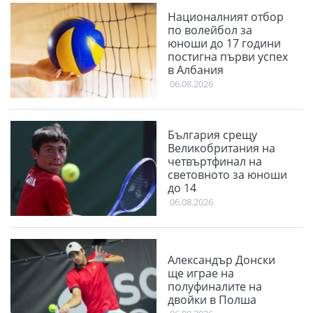
Националният отбор
по волейбол за
юноши до 17 години
постигна първи успех
в Албания
06.08.2026
България срещу
Великобритания на
четвъртфинал на
световното за юноши
до 14
06.08.2026
Александър Донски
ще играе на
полуфиналите на
двойки в Полша