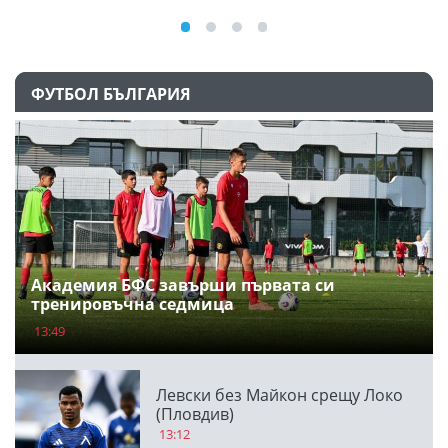
ФУТБОЛ БЪЛГАРИЯ
Академия БФС завърши първата си
тренировъчна седмица
13:49
Левски без Майкон срещу Локо
(Пловдив)
13:12