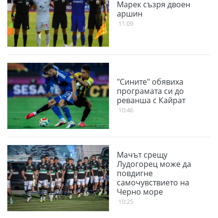
Марек съзря двоен
аршин
11:09
"Сините" обявиха
програмата си до
реванша с Кайрат
10:46
Мачът срещу
Лудогорец може да
повдигне
самочувствието на
Черно море
10:25