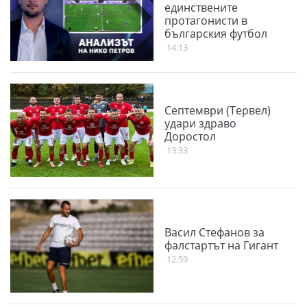
единствените
протагонисти в
българския футбол
14:13
Септември (Тервел)
удари здраво
Доростол
13:33
Васил Стефанов за
фалстартът на Гигант
12:59