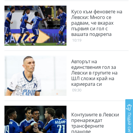
Кусо към феновете на
Левски: Много се
радвам, че вкарах
първия си гол с
вашата подкрепа
10:19
Авторът на
единствения гол за
Левски в групите на
ШЛ сложи край на
кариерата си
09:30
Подай сигнал
Контузиите в Левски
пренареждат
трансферните
планове