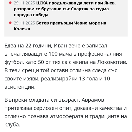
29.11.2025
ЦСКА продължава да лети при Янев,
разправи се брутално със Спартак за седма
поредна победа
29.11.2025
Ботев прекърши Черно море на
Колежа
Едва на 22 години, Иван вече е записал
впечатляващите 100 мача в професионалния
футбол, като 50 от тях са с екипа на Локомотив.
В тези срещи той остави отлична следа със
своите изяви, реализирайки 13 гола и 10
асистенции.
Въпреки младата си възраст, Аврамов
притежава сериозен опит, доказани качества и
отлично познава атмосферата и традициите на
клуба.