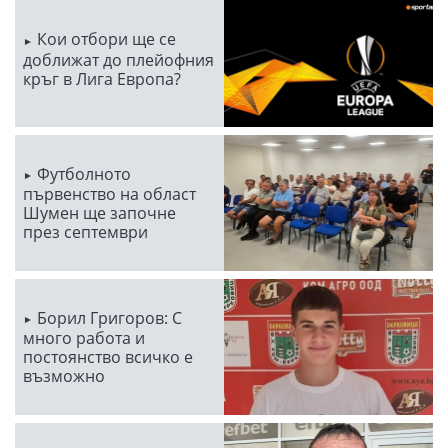
Кои отбори ще се
доближат до плейофния
кръг в Лига Европа?
Футболното
първенство на област
Шумен ще започне
през септември
Борил Григоров: С
много работа и
постоянство всичко е
възможно