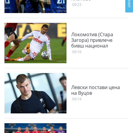
09:23
Локомотив (Стара
Загора) привлече
бивш национал
09:18
Левски постави цена
на Вуцов
09:14