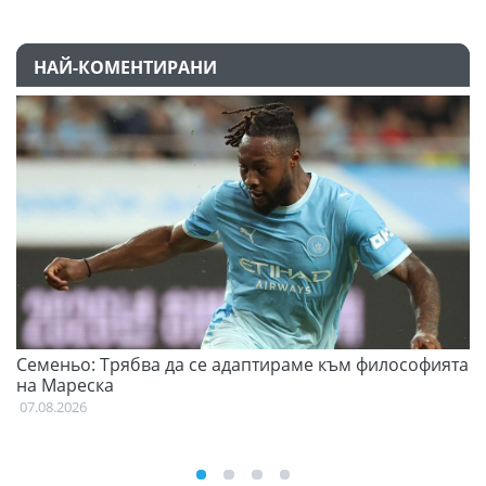
НАЙ-КОМЕНТИРАНИ
Семеньо: Трябва да се адаптираме към философията
Ф
на Мареска
07
07.08.2026