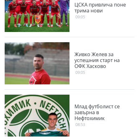
ЦСКА привлича поне
трима нови
09:05
Живко Желев за
успешния старт на
ОФК Хасково
09:05
Млад футболист се
завърна в
Нефтохимик
08:53