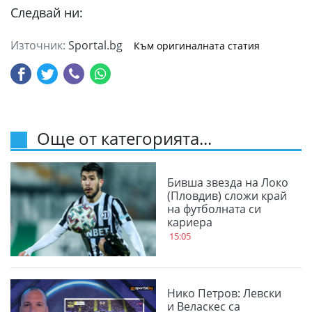
Следвай ни:
Източник:
Sportal.bg
Към оригиналната статия
Още от категорията...
Бивша звезда на Локо
(Пловдив) сложи край
на футболната си
кариера
15:05
Нико Петров: Левски
и Веласкес са