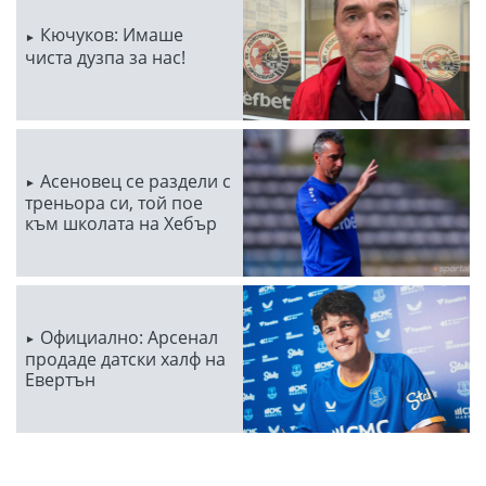
Кючуков: Имаше
чиста дузпа за нас!
Асеновец се раздели с
треньора си, той пое
към школата на Хебър
Официално: Арсенал
продаде датски халф на
Евертън