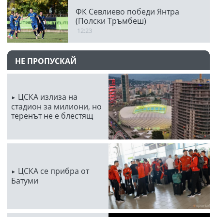
ФК Севлиево победи Янтра
(Полски Тръмбеш)
12:23
НЕ ПРОПУСКАЙ
ЦСКА излиза на
стадион за милиони, но
теренът не е блестящ
ЦСКА се прибра от
Батуми