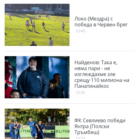
Локо (Мездра) с
победа в Червен бряг
12:43
Найденов: Така е,
няма пари - не
изглеждахме зле
срещу 110 милиона на
Панатинайкос
12:32
ФК Севлиево победи
Янтра (Полски
Тръмбеш)
12:23