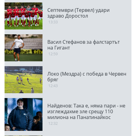
Септември (Тервел) удари
здраво Доростол
13:33
Васил Стефанов за фалстартът
на Гигант
12:59
Локо (Мездра) с победа в Червен
бряг
12:43
Найденов: Така е, няма пари - не
изглеждахме зле срещу 110
милиона на Панатинайкос
12:32