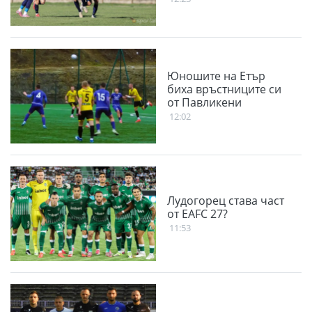
Юношите на Етър
биха връстниците си
от Павликени
12:02
Лудогорец става част
от EAFC 27?
11:53