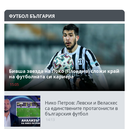
ФУТБОЛ БЪЛГАРИЯ
Бивша звезда на Локо (Пловдив) сложи край
на футболната си кариера
15:05
Нико Петров: Левски и Веласкес
са единствените протагонисти в
българския футбол
14:13