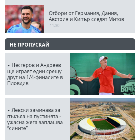
Отбори от Германия, Дания,
Австрия и Кипър следят Митов
11:30
НЕ ПРОПУСКАЙ
Нестеров и Андреев
ще играят един срещу
друг на 1/4-финалите в
Пловдив
Левски заминава за
пъкъла на пустинята -
ужасна жега заплашва
“сините”