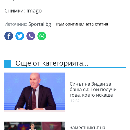
Снимки: Imago
Източник:
Sportal.bg
Към оригиналната статия
Още от категорията...
Синът на Зидан за
баща си: Той получи
това, което искаше
12:32
Заместникът на