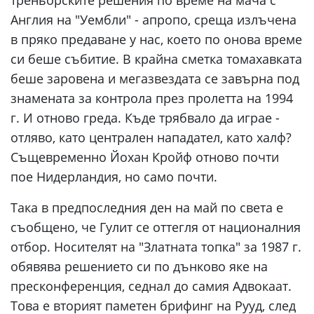
Англия на "Уембли" - апропо, среща излъчена
в пряко предаване у нас, което по онова време
си беше събитие. В крайна сметка томахавката
беше заровена и мегазвездата се завърна под
знамената за контрола през пролетта на 1994
г. И отново греда. Къде трябвало да играе -
отляво, като централен нападател, като халф?
Същевременно Йохан Кройф отново почти
пое Нидерландия, но само почти.
Така в предпоследния ден на май по света е
съобщено, че Гулит се оттегля от националния
отбор. Носителят на "Златната топка" за 1987 г.
обявява решението си по дънково яке на
пресконференция, седнал до самия Адвокаат.
Това е вторият паметен брифинг на Рууд, след