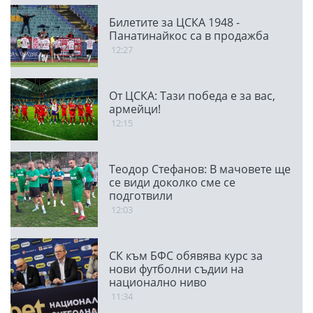
Билетите за ЦСКА 1948 -
Панатинайкос са в продажба
12:27
От ЦСКА: Тази победа е за вас,
армейци!
12:15
Теодор Стефанов: В мачовете ще
се види доколко сме се
подготвили
12:03
СК към БФС обявява курс за
нови футболни съдии на
национално ниво
11:34