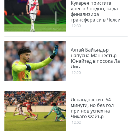
Кукерея пристига
днес в Лондон, за да
финализира
трансфера си в Челси
12:30
Алтай Байъндър
напусна Манчестър
Юнайтед в посока Ла
Лига
12:20
Левандовски с 64
минути, но без гол
при нов успех на
Чикаго Файър
12:02