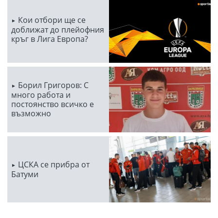
Кои отбори ще се
доближат до плейофния
кръг в Лига Европа?
Борил Григоров: С
много работа и
постоянство всичко е
възможно
ЦСКА се прибра от
Батуми