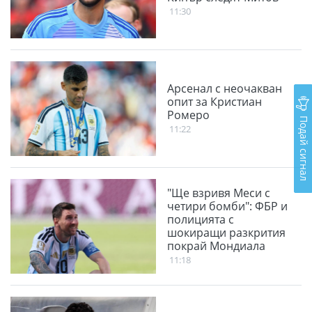
11:30
Aрсенал с неочакван
опит за Кристиан
Ромеро
Подай сигнал
11:22
"Ще взривя Меси с
четири бомби": ФБР и
полицията с
шокиращи разкрития
покрай Мондиала
11:18