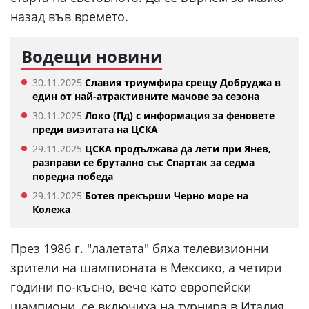
назад във времето.
Водещи новини
30.11.2025
Славия триумфира срещу Добруджа в
един от най-атрактивните мачове за сезона
30.11.2025
Локо (Пд) с информация за феновете
преди визитата на ЦСКА
29.11.2025
ЦСКА продължава да лети при Янев,
разправи се брутално със Спартак за седма
поредна победа
29.11.2025
Ботев прекърши Черно море на
Колежа
През 1986 г. "лалетата" бяха телевизионни
зрители на шампионата в Мексико, а четири
години по-късно, вече като европейски
шампиони, се включиха на турнира в Италия