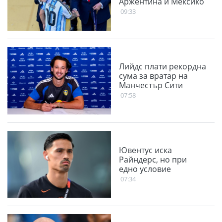
Аржентина и Мексико
09:33
Лийдс плати рекордна
сума за вратар на
Манчестър Сити
07:58
Ювентус иска
Райндерс, но при
едно условие
07:34