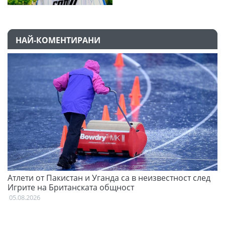
НАЙ-КОМЕНТИРАНИ
Атлети от Пакистан и Уганда са в неизвестност след
С
Игрите на Британската общност
н
05.08.2026
03