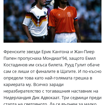
Френските звезди Ерик Кантона и Жан-Пиер
Папен пропуснаха Мондиал'94, защото Емил
Костадинов им скъса билета. Рууд Гулит обаче
сам се лиши от финалите в Щатите. И по-късно
определи това като най-голямата грешка в
кариерата му. Всичко заради
неразбирателство с тогавашния наставник на
Нидерландия Дик Адвокаат. Три седмици преди
старта на световното. Да се върнем за малко