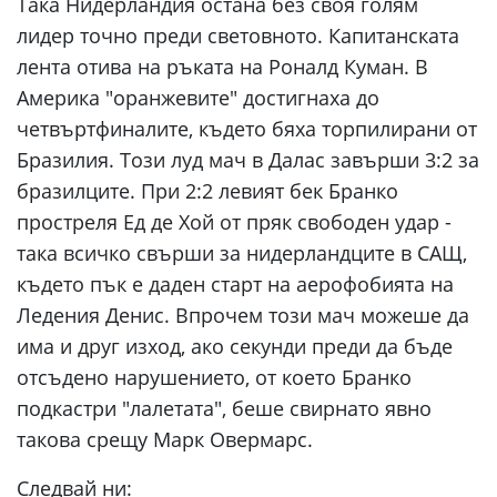
Така Нидерландия остана без своя голям
лидер точно преди световното. Капитанската
лента отива на ръката на Роналд Куман. В
Америка "оранжевите" достигнаха до
четвъртфиналите, където бяха торпилирани от
Бразилия. Този луд мач в Далас завърши 3:2 за
бразилците. При 2:2 левият бек Бранко
простреля Ед де Хой от пряк свободен удар -
така всичко свърши за нидерландците в САЩ,
където пък е даден старт на аерофобията на
Ледения Денис. Впрочем този мач можеше да
има и друг изход, ако секунди преди да бъде
отсъдено нарушението, от което Бранко
подкастри "лалетата", беше свирнато явно
такова срещу Марк Овермарс.
Следвай ни: