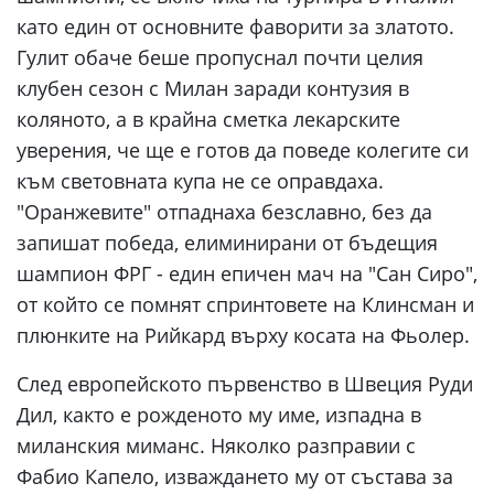
като един от основните фаворити за златото.
Гулит обаче беше пропуснал почти целия
клубен сезон с Милан заради контузия в
коляното, а в крайна сметка лекарските
уверения, че ще е готов да поведе колегите си
към световната купа не се оправдаха.
"Оранжевите" отпаднаха безславно, без да
запишат победа, елиминирани от бъдещия
шампион ФРГ - един епичен мач на "Сан Сиро",
от който се помнят спринтовете на Клинсман и
плюнките на Рийкард върху косата на Фьолер.
След европейското първенство в Швеция Руди
Дил, както е рожденото му име, изпадна в
миланския миманс. Няколко разправии с
Фабио Капело, изваждането му от състава за