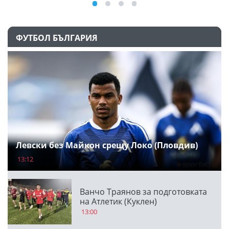
ФУТБОЛ БЪЛГАРИЯ
Левски без Майкон срещу Локо (Пловдив)
13:12
Ванчо Траянов за подготовката
на Атлетик (Куклен)
13:00