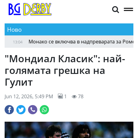
Ново
Левски без Майкон срещу Локо (Пловдив)
13:12
13:0
"Мондиал Класик": най-
голямата грешка на
Гулит
Jun 12, 2026, 5:49 PM
1
78