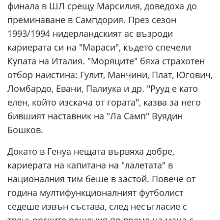
финала в ШЛ срещу Марсилия, доведоха до
преминаване в Сампдория. През сезон
1993/1994 нидерландският ас възроди
кариерата си на "Мараси", където спечели
Купата на Италия. "Моряците" бяха страхотен
отбор наистина: Гулит, Манчини, Плат, Югович,
Ломбардо, Евани, Палиука и др. "Рууд е като
елен, който изскача от гората", казва за него
бившият наставник на "Ла Самп" Вуядин
Бошков.
Докато в Генуа нещата вървяха добре,
кариерата на капитана на "лалетата" в
националния тим беше в застой. Повече от
година мултифункционалният футболист
седеше извън състава, след несъгласие с
треньорските решения по време на мача с