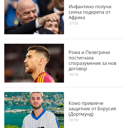
Инфантино получи
силна подкрепа от
Африка
07:05
Рома и Пелегрини
постигнаха
споразумение за нов
договор
06:58
Комо привлече
защитник от Борусия
(Дортмунд)
05:59