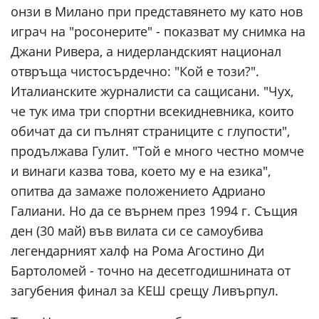
онзи в Милано при представянето му като нов
играч на "росонерите" - показват му снимка на
Джани Ривера, а нидерландският национал
отвръща чистосърдечно: "Кой е този?".
Италианските журналисти са сащисани. "Чух,
че тук има три спортни всекидневника, които
обичат да си пълнят страниците с глупости",
продължава Гулит. "Той е много честно момче
и винаги казва това, което му е на езика",
опитва да замаже положението Адриано
Галиани. Но да се върнем през 1994 г. Същия
ден (30 май) във вилата си се самоубива
легендарният халф на Рома Агостино Ди
Бартоломей - точно на десетгодишнината от
загубения финал за КЕШ срещу Ливърпул.