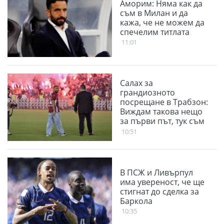
Аморим: Няма как да
съм в Милан и да
кажа, че не можем да
спечелим титлата
11:01
Салах за
грандиозното
посрещане в Трабзон:
Виждам такова нещо
за първи път, тук съм
за трофеи
10:51
В ПСЖ и Ливърпул
има увереност, че ще
стигнат до сделка за
Баркола
10:35