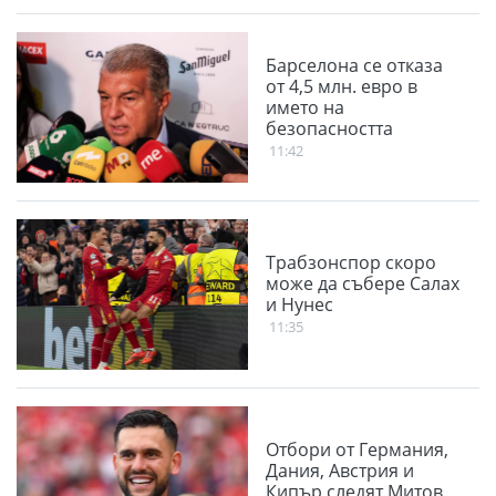
Барселона се отказа
от 4,5 млн. евро в
името на
безопасността
11:42
Трабзонспор скоро
може да събере Салах
и Нунес
11:35
Отбори от Германия,
Дания, Австрия и
Кипър следят Митов