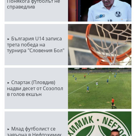
Понякога футболът не
справедлив
България U14 записа
трета победа на
турнира "Словения Бол"
Спартак (Пловдив)
надви десет от Созопол
в голов екшън
Млад футболист се
завърна в Нефтохимик