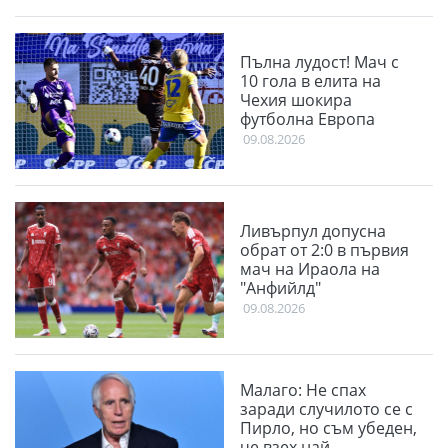
Пълна лудост! Мач с
10 гола в елита на
Чехия шокира
футболна Европа
09.08.2026
Ливърпул допусна
обрат от 2:0 в първия
мач на Ираола на
"Анфийлд"
09.08.2026
Малаго: Не спах
заради случилото се с
Пирло, но съм убеден,
че взех най-