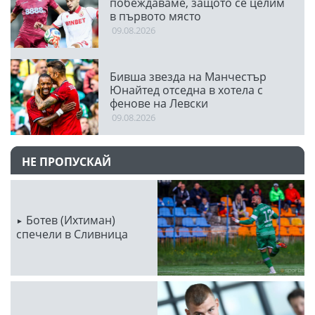
побеждаваме, защото се целим
в първото място
09.08.2026
Бивша звезда на Манчестър
Юнайтед отседна в хотела с
фенове на Левски
09.08.2026
НЕ ПРОПУСКАЙ
Ботев (Ихтиман)
спечели в Сливница