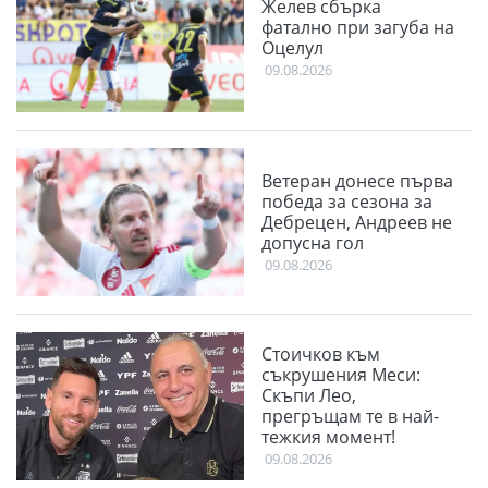
Желев сбърка
фатално при загуба на
Оцелул
09.08.2026
Ветеран донесе първа
победа за сезона за
Дебрецен, Андреев не
допусна гол
09.08.2026
Стоичков към
съкрушения Меси:
Скъпи Лео,
прегръщам те в най-
тежкия момент!
09.08.2026