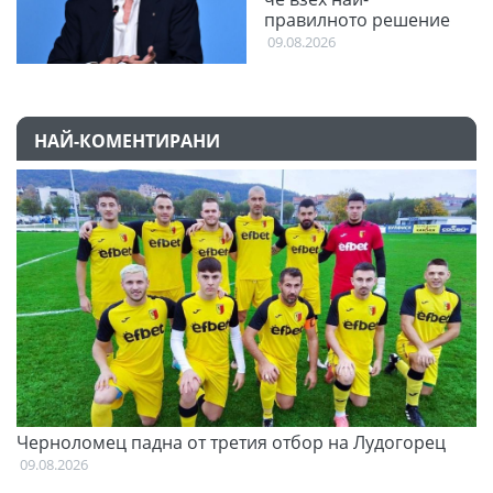
правилното решение
09.08.2026
НАЙ-КОМЕНТИРАНИ
и
Черноломец падна от третия отбор на Лудогорец
О
С
09.08.2026
09