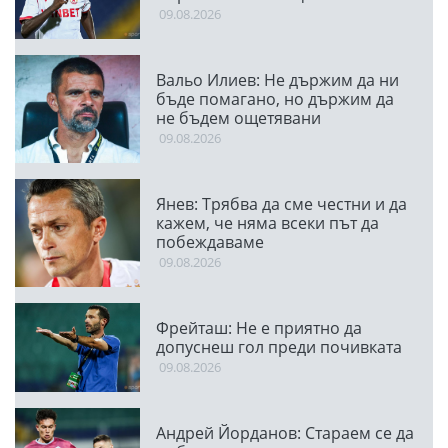
09.08.2026
Вальо Илиев: Не държим да ни
бъде помагано, но държим да
не бъдем ощетявани
09.08.2026
Янев: Трябва да сме честни и да
кажем, че няма всеки път да
побеждаваме
09.08.2026
Фрейташ: Не е приятно да
допуснеш гол преди почивката
09.08.2026
Андрей Йорданов: Стараем се да