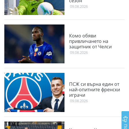
сезон
09.08.2026
Комо обяви
привличането на
защитник от Челси
09.08.2026
ПСЖ си върна един от
най-опитните френски
играчи
09.08.2026