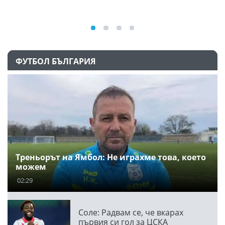
ФУТБОЛ БЪЛГАРИЯ
Треньорът на Ямбол: Не играхме това, което
можем
02:29
Соле: Радвам се, че вкарах
първия си гол за ЦСКА