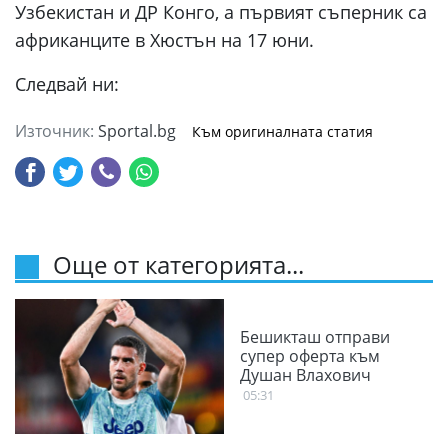
Узбекистан и ДР Конго, а първият съперник са
африканците в Хюстън на 17 юни.
Следвай ни:
Източник:
Sportal.bg
Към оригиналната статия
Още от категорията...
Бешикташ отправи
супер оферта към
Душан Влахович
05:31