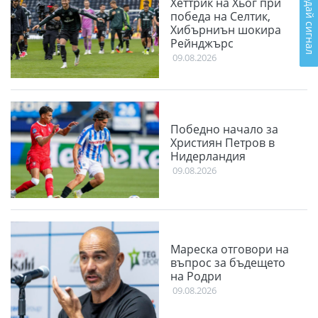
Подай сигнал
Хеттрик на Хьог при
победа на Селтик,
Хибърниън шокира
Рейнджърс
09.08.2026
Победно начало за
Християн Петров в
Нидерландия
09.08.2026
Мареска отговори на
въпрос за бъдещето
на Родри
09.08.2026