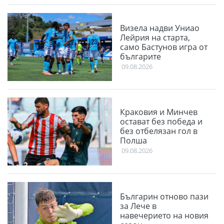
Визела надви Униао
Лейрия на старта,
само Бастунов игра от
българите
09.08.2026
Краковия и Минчев
остават без победа и
без отбелязан гол в
Полша
09.08.2026
Българин отново пази
за Лече в
навечерието на новия