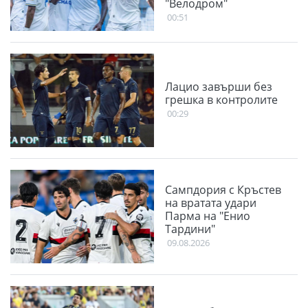
"Велодром"
00:51
Лацио завърши без
грешка в контролите
00:29
Сампдория с Кръстев
на вратата удари
Парма на "Енио
Тардини"
09.08.2026