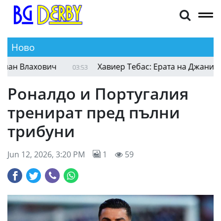
Ново
Бешикташ отправи супер оферта към Душан Вл
05:31
Роналдо и Португалия
тренират пред пълни
трибуни
Jun 12, 2026, 3:20 PM
1
59