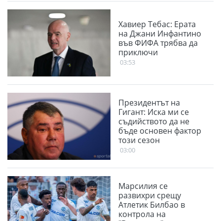
Хавиер Тебас: Ерата
на Джани Инфантино
във ФИФА трябва да
приключи
03:53
Президентът на
Гигант: Иска ми се
съдийството да не
бъде основен фактор
този сезон
03:00
Марсилия се
развихри срещу
Атлетик Билбао в
контрола на