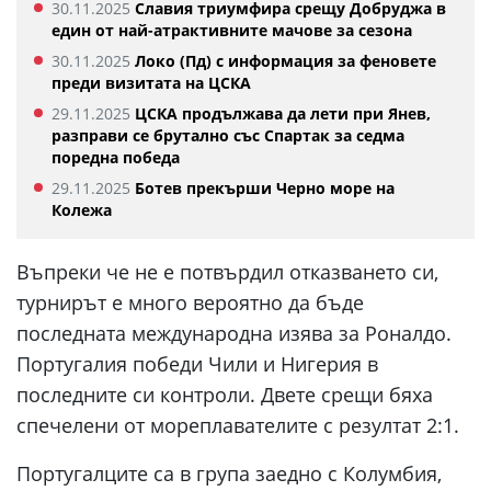
30.11.2025
Славия триумфира срещу Добруджа в
един от най-атрактивните мачове за сезона
30.11.2025
Локо (Пд) с информация за феновете
преди визитата на ЦСКА
29.11.2025
ЦСКА продължава да лети при Янев,
разправи се брутално със Спартак за седма
поредна победа
29.11.2025
Ботев прекърши Черно море на
Колежа
Въпреки че не е потвърдил отказването си,
турнирът е много вероятно да бъде
последната международна изява за Роналдо.
Португалия победи Чили и Нигерия в
последните си контроли. Двете срещи бяха
спечелени от мореплавателите с резултат 2:1.
Португалците са в група заедно с Колумбия,