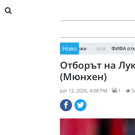
Ново
д от социалните си мрежи
ФИФА отхвърли пор
00:58
Отборът на Лук
(Мюнхен)
Jun 12, 2026, 4:08 PM
1
5