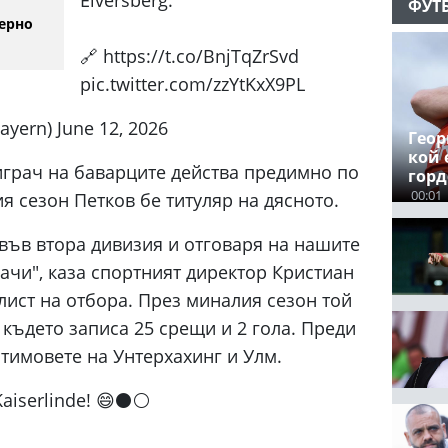
ФУТ
ерно
🔗 https://t.co/BnjTqZrSvd
pic.twitter.com/zzYtKxX9PL
yern) June 12, 2026
Геор
кой 
грач на баварците действа предимно по
гор
00:01
я сезон Петков бе титуляр на дясното.
във втора дивизия и отговаря на нашите
ачи", каза спортният директор Кристиан
ист на отбора. През миналия сезон той
, където записа 25 срещи и 2 гола. Преди
 тимовете на Унтерхахинг и Улм.
aiserlinde! 😄⚫️⚪️