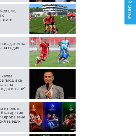
Подай сигнал
мия БФС
 с
овките
нападател на
тана съдия
 хапва
в плод и се
дава на
то докосване"
ли е новото
а българския
? Европа вече
сия за един