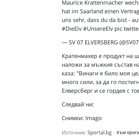
Maurice Krattenmacher wech
hat im Saarland einen Vertrag
uns sehr, dass du da bist - au
#DieElv #UnsereElv pic.twit
— SV 07 ELVERSBERG (@SV07El
Кратенмахер е продукт на шк
наложи за мъжкия състав на
каза: "Винаги е било моя це
много сили, за да го постиг
Елверсберг и се гордея с тов
Следвай ни:
Снимки: Imago
Източник:
Sportal.bg
Към ориги