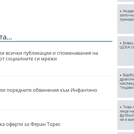
Акаде
започна
тренир
а...
Бивш 
ЦСКА с
ри всички публикации и споменавания на
от социалните си мрежи
Бербо
драконо
наслаж
"първо
ли поредните обвинения към Инфантино
Това 
лице н
футбол
не е ми
ка оферти за Феран Торес