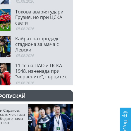
05.08.2026
Токова авария удари
Грузия, но при ЦСКА
свети
05.08.2026
Кайрат разпродаде
стадиона за мача с
Левски
05.08.2026
11-те на ПАО и ЦСКА
1948, изненада при
"червените", гърците с
бивши играчи на
05.08.2026
Барса, Интер,
Ливърпул и Ман
ПРОПУСКАЙ
Юнайтед
и Сираков:
съм, че с тази
обедите няма
снеят