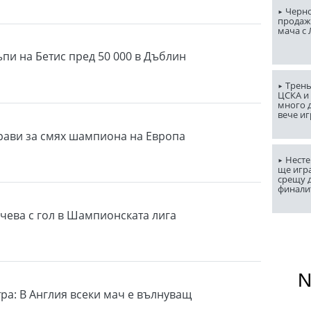
Черно
продаж
мача с
ъпи на Бетис пред 50 000 в Дъблин
Трень
ЦСКА и
много д
вече и
ави за смях шампиона на Европа
Несте
ще игр
срещу д
финали
чева с гол в Шампионската лига
ра: В Англия всеки мач е вълнуващ