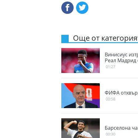
Още от категорият
Винисиус изт
Реал Мадрид 
01:27
ФИФА отхвър
00:58
Барселона ча
00:30