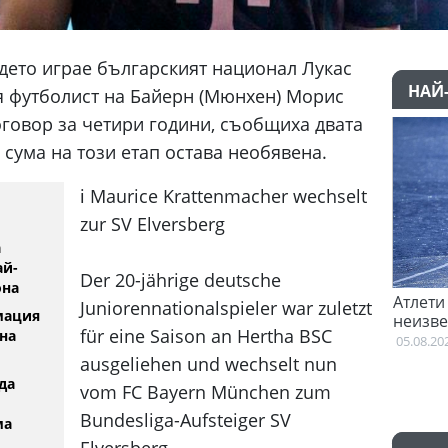
дето играе българският национал Лукас
НАЙ
я футболист на Байерн (Мюнхен) Морис
говор за четири години, съобщиха двата
 сума на този етап остава необявена.
ℹ️ Maurice Krattenmacher wechselt
zur SV Elversberg
а
ай-
Der 20-jährige deutsche
она
еговори с Гакпо
Атлети от Пакистан и Уганда са в
Juniorennationalspieler war zuletzt
мация
неизвестност след Игрите на
für eine Saison an Hertha BSC
на
Британската общност
05.08.2026
ausgeliehen und wechselt nun
да
vom FC Bayern München zum
Bundesliga-Aufsteiger SV
ма
Elversberg.