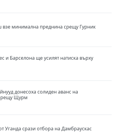
 взе минимална преднина срещу Гурник
ес и Барселона ще усилят натиска върху
ийнууд донесоха солиден аванс на
срещу Щурм
т Уганда срази отбора на Дамбраускас