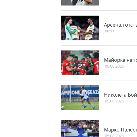
Арсенал отст
00:11
Майорка напр
05.08.2026
Николета Бой
05.08.2026
Марко Палест
05.08.2026