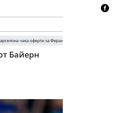
чака оферти за Феран Торес
ЛеБрон Джеймс ще 
00:27
от Байерн