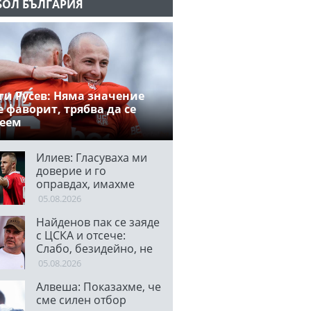
БОЛ БЪЛГАРИЯ
ги Русев: Няма значение
е фаворит, трябва да се
деем
Илиев: Гласуваха ми
доверие и го
оправдах, имахме
много ситуации
05.08.2026
Найденов пак се заяде
с ЦСКА и отсече:
Слабо, безидейно, не
става нищо!
05.08.2026
Алвеша: Показахме, че
сме силен отбор