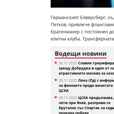
Германският Елверсберг, къ
Петков, привлече флангови
Кратенмахер с постоянен до
елитни клуба. Трансферната
Водещи новини
30.11.2025
Славия триумфир
срещу Добруджа в един от н
атрактивните мачове за сез
забелла Шиникова започна с
Тотнъм започна пр
30.11.2025
Локо (Пд) с инфор
бедителна победа в Оренсе
05.08.2026
за феновете преди визитата 
5.08.2026
ЦСКА
29.11.2025
ЦСКА продължава 
лети при Янев, разправи се
брутално със Спартак за сед
поредна победа