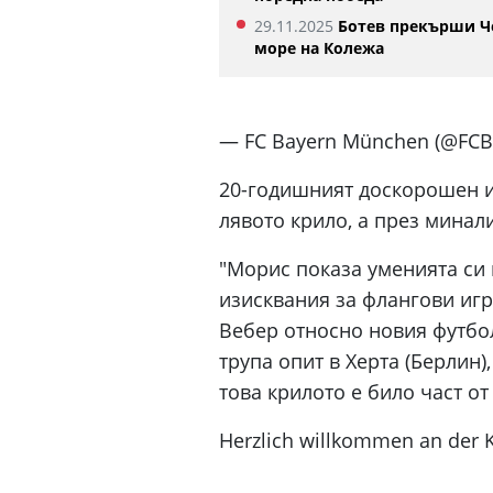
29.11.2025
Ботев прекърши Ч
море на Колежа
— FC Bayern München (@FCBa
20-годишният доскорошен и
лявото крило, а през минали
"Морис показа уменията си 
изисквания за флангови игр
Вебер относно новия футбол
трупа опит в Херта (Берлин)
това крилото е било част от
Herzlich willkommen an der K