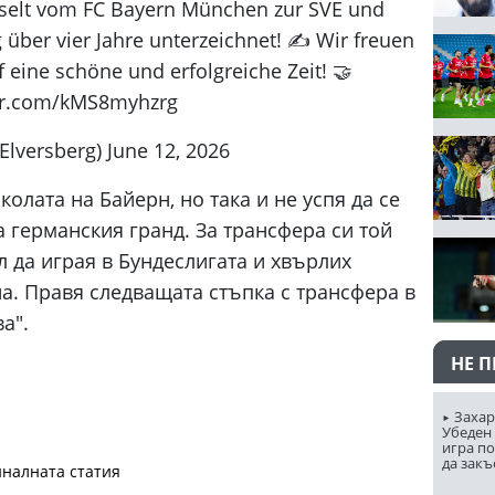
selt vom FC Bayern München zur SVE und
 über vier Jahre unterzeichnet! ✍️ Wir freuen
f eine schöne und erfolgreiche Zeit! 🤝
ter.com/kMS8myhzrg
versberg) June 12, 2026
олата на Байерн, но така и не успя да се
 германския гранд. За трансфера си той
л да играя в Бундеслигата и хвърлих
на. Правя следващата стъпка с трансфера в
а".
НЕ 
Захар
Убеден 
игра п
да закъ
налната статия