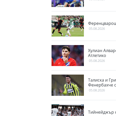
Ференцварош
05.08.2026
Хулиан Алвар
Атлетико
05.08.2026
Талиска и Гр
Фенербахче 
05.08.2026
Тийнейджър о