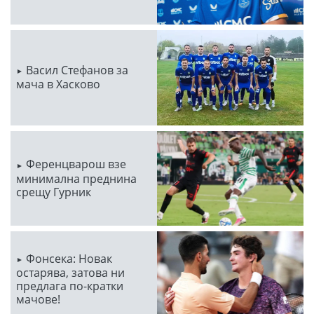
Васил Стефанов за
мача в Хасково
Ференцварош взе
минимална преднина
срещу Гурник
Фонсека: Новак
остарява, затова ни
предлага по-кратки
мачове!