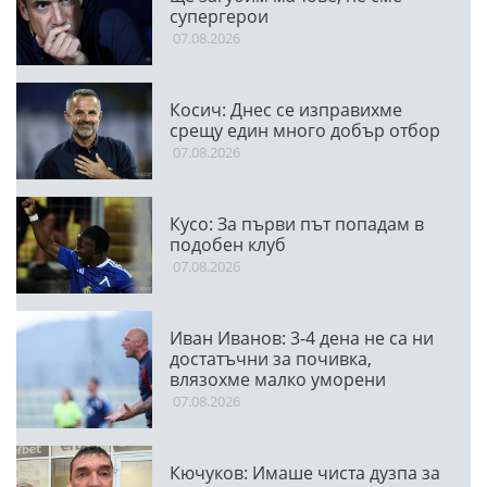
супергерои
07.08.2026
Косич: Днес се изправихме
срещу един много добър отбор
07.08.2026
Кусо: За първи път попадам в
подобен клуб
07.08.2026
Иван Иванов: 3-4 дена не са ни
достатъчни за почивка,
влязохме малко уморени
07.08.2026
Кючуков: Имаше чиста дузпа за