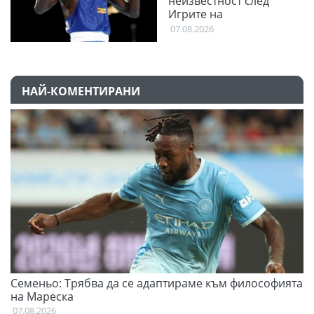
неизвестност след
Игрите на
Британската общност
07.08.2026
НАЙ-КОМЕНТИРАНИ
Семеньо: Трябва да се адаптираме към философията
Ф
на Мареска
07
07.08.2026