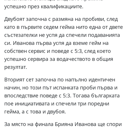
успешно през квалификациите.
Двубоят започна с размяна на пробиви, след
като в първите седем гейма нито една от двете
състезателки не успя да спечели подаванията
си. Иванова първа успя да вземе гейм на
собствен сервис и поведе с 5:3, след което
успешно сервира за водачеството в общия
резултат.
Вторият сет започна по напълно идентичен
начин, но този път испанката проби първа и
впоследствие поведе с 5:3. Тогава българката
пое инициативата и спечели три поредни
гейма, а с това и двубоя.
За място на финала Брияна Иванова ще спори