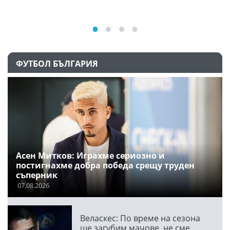
ФУТБОЛ БЪЛГАРИЯ
Асен Митков: Играхме сериозно и
постигнахме добра победа срещу труден
съперник
07.08.2026
Веласкес: По време на сезона
ще загубим мачове, не сме