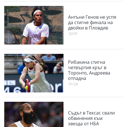
Антъни Генов не успя
да стигне финала на
двойки в Пловдив
02:01
Рибакина стигна
четвъртия кръг в
Торонто, Андреева
отпадна
01:24
Съдът в Тексас свали
обвинения към
звезда от НБА