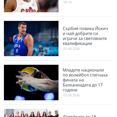
00:18
Сърбия повика Йокич
и най-добрите си
играчи за световните
квалификации
07.08.2026
Младите национали
по волейбол стигнаха
финала на
Балканиадата до 17
години
07.08.2026
Девойките до 18