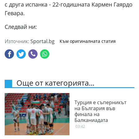
с друга испанка - 22-годишната Кармен Гаярдо
Гевара.
Следвай ни:
Източник:
Sportal.bg
Към оригиналната статия
Още от категорията...
Турция е съперникът
на България във
финала на
Балканиадата
03:42