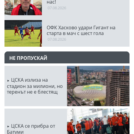
нас!
07.08.2026
ОФК Хасково удари Гигант на
старта в мач с шест гола
07.08.2026
НЕ ПРОПУСКАЙ
ЦСКА излиза на
стадион за милиони, но
теренът не е блестящ
ЦСКА се прибра от
Батуми