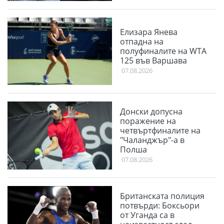
Елизара Янева
отпадна на
полуфиналите на WTA
125 във Варшава
07.08.2026
Донски допусна
поражение на
четвъртфиналите на
"Чаланджър"-а в
Полша
07.08.2026
Британската полиция
потвърди: Боксьори
от Уганда са в