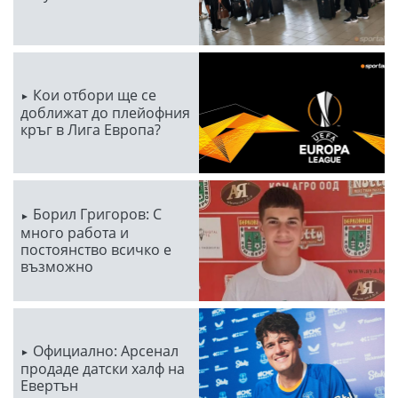
Кои отбори ще се
доближат до плейофния
кръг в Лига Европа?
Борил Григоров: С
много работа и
постоянство всичко е
възможно
Официално: Арсенал
продаде датски халф на
Евертън