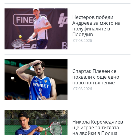
Нестеров победи
Андреев за място на
полуфиналите в
Пловдив
07.08.2026
Спартак Плевен се
похвали с още едно
ново попълнение
07.08.2026
Никола Керемедчиев
ще играе за титлата
на двойки в Полша