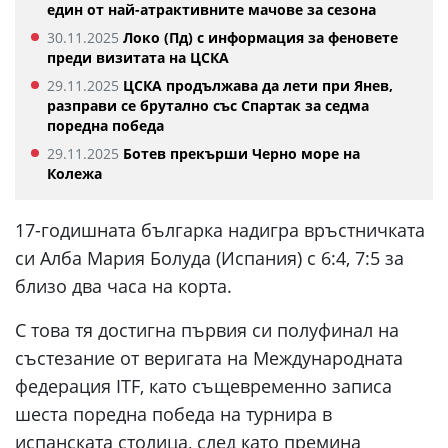
един от най-атрактивните мачове за сезона
30.11.2025
Локо (Пд) с информация за феновете
преди визитата на ЦСКА
29.11.2025
ЦСКА продължава да лети при Янев,
разправи се брутално със Спартак за седма
поредна победа
29.11.2025
Ботев прекърши Черно море на
Колежа
17-годишната българка надигра връстничката
си Алба Мария Болуда (Испания) с 6:4, 7:5 за
близо два часа на корта.
С това тя достигна първия си полуфинал на
състезание от веригата на Международната
федерация ITF, като същевременно записа
шеста поредна победа на турнира в
испанската столица, след като премина