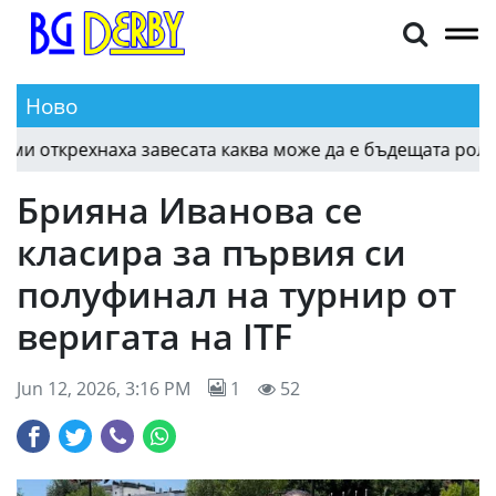
Ново
открехнаха завесата каква може да е бъдещата роля на 
Брияна Иванова се
класира за първия си
полуфинал на турнир от
веригата на ITF
Jun 12, 2026, 3:16 PM
1
52